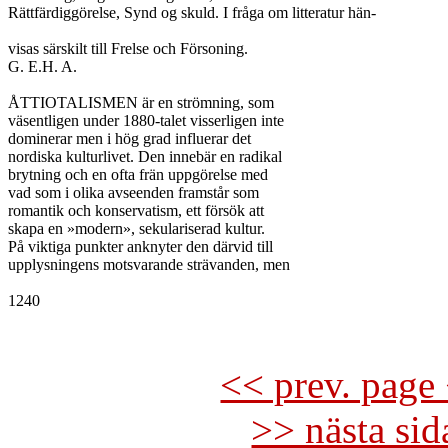
Rättfärdiggörelse, Synd og skuld. I fråga om litteratur hän-

visas särskilt till Frelse och Försoning.

G. E.H. A.

ÅTTIOTALISMEN är en strömning, som

väsentligen under 1880-talet visserligen inte

dominerar men i hög grad influerar det

nordiska kulturlivet. Den innebär en radikal

brytning och en ofta frän uppgörelse med

vad som i olika avseenden framstår som

romantik och konservatism, ett försök att

skapa en »modern», sekulariserad kultur.

På viktiga punkter anknyter den därvid till

upplysningens motsvarande strävanden, men

1240

<< prev. page 
>> nästa si