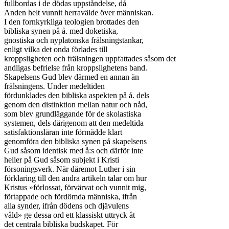
fullbordas i de dödas uppståndelse, då

Anden helt vunnit herravälde över människan.

I den fornkyrkliga teologien brottades den

bibliska synen på å. med doketiska,

gnostiska och nyplatonska frälsningstankar,

enligt vilka det onda förlades till

kroppsligheten och frälsningen uppfattades såsom det

andligas befrielse från kroppslighetens band.

Skapelsens Gud blev därmed en annan än

frälsningens. Under medeltiden

fördunklades den bibliska aspekten på å. dels

genom den distinktion mellan natur och nåd,

som blev grundläggande för de skolastiska

systemen, dels därigenom att den medeltida

satisfaktionsläran inte förmådde klart

genomföra den bibliska synen på skapelsens

Gud såsom identisk med å:s och därför inte

heller på Gud såsom subjekt i Kristi

försoningsverk. När däremot Luther i sin

förklaring till den andra artikeln talar om hur

Kristus »förlossat, förvärvat och vunnit mig,

förtappade och fördömda människa, ifrån

alla synder, ifrån dödens och djävulens

våld» ge dessa ord ett klassiskt uttryck åt

det centrala bibliska budskapet. För
