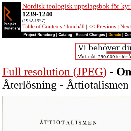
Nordisk teologisk uppslagsbok för kyr
1239-1240
(1952-1957)
Table of Contents / Innehåll
|
<< Previous
|
Next
Project Runeberg
|
Catalog
|
Recent Changes
|
Donate
|
Co
Full resolution (JPEG)
-
On
Återlösning - Åttiotalismen