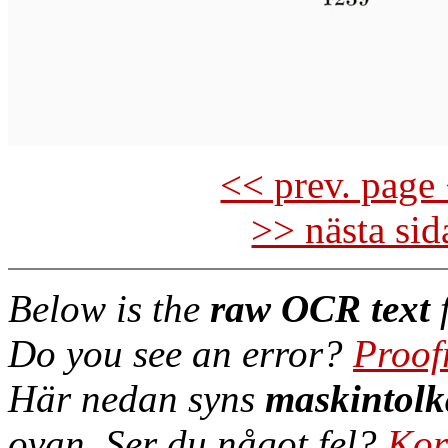
<< prev. page 
>> nästa si
Below is the
raw OCR text
f
Do you see an error?
Proof
Här nedan syns
maskintolk
ovan. Ser du något fel?
Kor