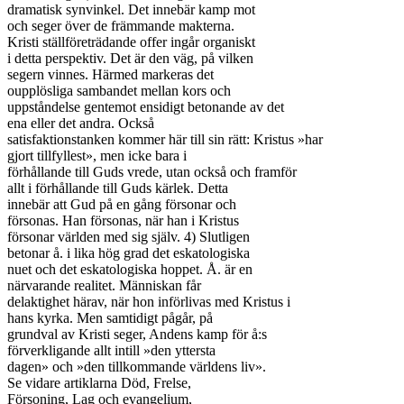
dramatisk synvinkel. Det innebär kamp mot

och seger över de främmande makterna.

Kristi ställföreträdande offer ingår organiskt

i detta perspektiv. Det är den väg, på vilken

segern vinnes. Härmed markeras det

oupplösliga sambandet mellan kors och

uppståndelse gentemot ensidigt betonande av det

ena eller det andra. Också

satisfaktionstanken kommer här till sin rätt: Kristus »har

gjort tillfyllest», men icke bara i

förhållande till Guds vrede, utan också och framför

allt i förhållande till Guds kärlek. Detta

innebär att Gud på en gång försonar och

försonas. Han försonas, när han i Kristus

försonar världen med sig själv. 4) Slutligen

betonar å. i lika hög grad det eskatologiska

nuet och det eskatologiska hoppet. Å. är en

närvarande realitet. Människan får

delaktighet härav, när hon införlivas med Kristus i

hans kyrka. Men samtidigt pågår, på

grundval av Kristi seger, Andens kamp för å:s

förverkligande allt intill »den yttersta

dagen» och »den tillkommande världens liv».

Se vidare artiklarna Död, Frelse,

Försoning, Lag och evangelium,
