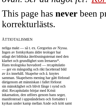
This page has
never
been pr
korrekturlästs.
ÅTTIOTALISMEN

neliga makt — så t. ex. Gregorius av Nyssa.

Ingen av fornkyrkans äldre teologer har

utlagt det bibliska återlösningstemat med den

klarhet och grundlighet som Irenaeus*.

Hans teologiska huvudord — recapitulatio

— ger en mångsidig och rikt facetterad bild

av å:s innehåll. Skapelse och å. knytes

samman. Skapelsens mening har gått förlorad

därigenom att människan i fallet förlorat

sin mänsklighet och blivit fånge i synd och

död. Recapitulatio börjar med Kristi

inkarnation, den utföres genom hans seger,

manifesterad i uppståndelsen och fortsätter i

kyrkan under kamp mellan Ande och kött samt
