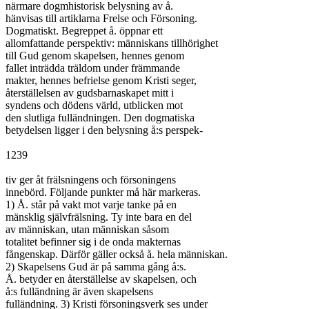
närmare dogmhistorisk belysning av å.

hänvisas till artiklarna Frelse och Försoning.

Dogmatiskt. Begreppet å. öppnar ett

allomfattande perspektiv: människans tillhörighet

till Gud genom skapelsen, hennes genom

fallet inträdda träldom under främmande

makter, hennes befrielse genom Kristi seger,

återställelsen av gudsbarnaskapet mitt i

syndens och dödens värld, utblicken mot

den slutliga fulländningen. Den dogmatiska

betydelsen ligger i den belysning å:s perspek-

1239

tiv ger åt frälsningens och försoningens

innebörd. Följande punkter må här markeras.

1) Å. står på vakt mot varje tanke på en

mänsklig självfrälsning. Ty inte bara en del

av människan, utan människan såsom

totalitet befinner sig i de onda makternas

fångenskap. Därför gäller också å. hela människan.

2) Skapelsens Gud är på samma gång å:s.

Å. betyder en återställelse av skapelsen, och

å:s fulländning är även skapelsens

fulländning. 3) Kristi försoningsverk ses under
