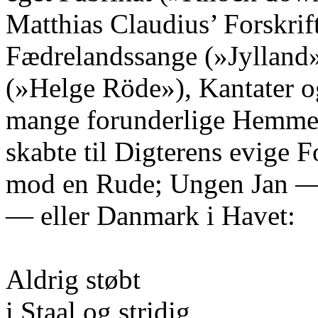
Matthias Claudius’ Forskrift
Fædrelandssange (»Jylland
(»Helge Röde»), Kantater o
mange forunderlige Hemme
skabte til Digterens evige 
mod en Rude; Ungen Jan —
— eller Danmark i Havet:
Aldrig støbt
i Staal og stridig,