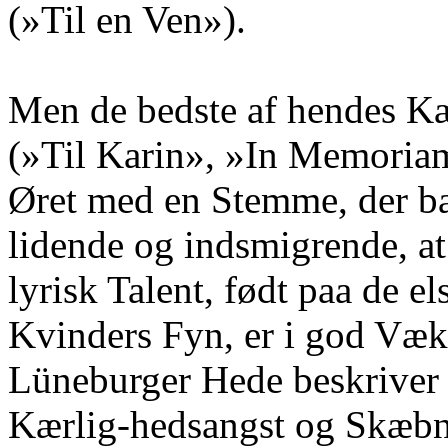
(»Til en Ven»).
Men de bedste af hendes Kæ
(»Til Karin», »In Memoriam
Øret med en Stemme, der ba
lidende og indsmigrende, at
lyrisk Talent, født paa de e
Kvinders Fyn, er i god Væk
Lüneburger Hede beskriver 
Kærlig-hedsangst og Skæbne