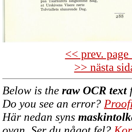
<< prev. page 
>> nästa si
Below is the
raw OCR text
f
Do you see an error?
Proof
Här nedan syns
maskintolk
ovan. Ser du något fel?
Kor