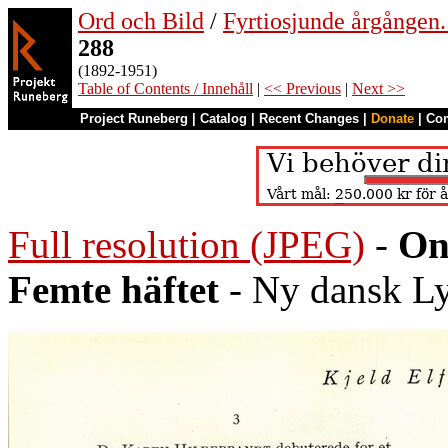
Ord och Bild
/
Fyrtiosjunde årgången
288
(1892-1951)
Table of Contents / Innehåll
|
<< Previous
|
Next >>
Project Runeberg
|
Catalog
|
Recent Changes
|
Donate
|
Co
Full resolution (JPEG)
-
On
Femte häftet
- Ny dansk Lyr