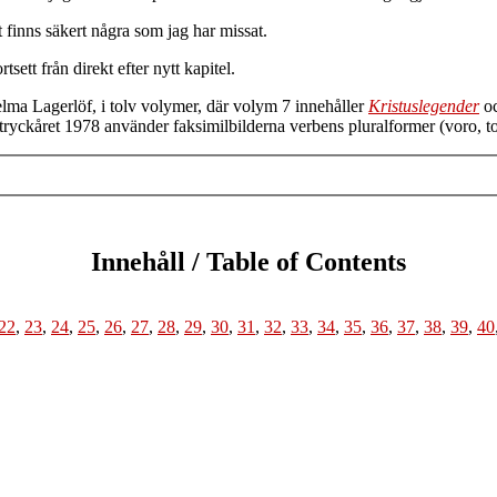
finns säkert några som jag har missat.
ett från direkt efter nytt kapitel.
elma Lagerlöf, i tolv volymer, där volym 7 innehåller
Kristuslegender
o
tryckåret 1978 använder faksimilbilderna verbens pluralformer (voro, togo
Innehåll / Table of Contents
22
,
23
,
24
,
25
,
26
,
27
,
28
,
29
,
30
,
31
,
32
,
33
,
34
,
35
,
36
,
37
,
38
,
39
,
40