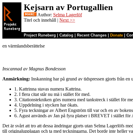
Kejsarn av Portugallien
Author:
Selma Lagerlöf
Titel och innehåll |
Next >>
Project Runeberg
|
Catalog
|
Recent Changes
|
Donate
|
Co
en värmlandsberättelse
Inscannad av Magnus Bondesson
Anmärkning:
Inskanning har på grund av tidspressen gjorts från en 
1. Kattrinna stavas numera Kattrina.
2. I flera citat står nu mä i stället för med.
3. Citationstekniken görs numera med tankstreck i stället för med
4. Uppdelning i stycken har ökats.
5. Fyra teckningar av Albert Engström till var och en av boken
6. Agust används av Jan på fyra platser i BREVET i stället för
Det är svårt att tro att dessa ändringar gjorts utan Selma Lagerlöfs me
till originalupplagan och ta med teckningarna. Det borde inte heller var