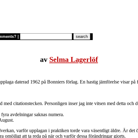
mments?
|
av
Selma Lagerlöf
upplaga daterad 1962 på Bonniers förlag. En hastig jämförelse visar på 
 med citationstecken. Personligen inser jag inte vitsen med detta och de
s fyra avdelningar saknas numera.
 August.
dverkan, varför upplagan i praktiken torde vara väsentligt äldre. Är det
a omöjligt att ta reda på när och varför dessa förändringar gjorts.