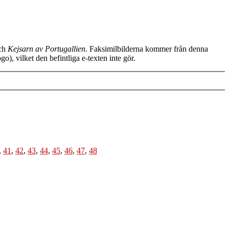
ch
Kejsarn av Portugallien
. Faksimilbilderna kommer från denna
), vilket den befintliga e-texten inte gör.
,
41
,
42
,
43
,
44
,
45
,
46
,
47
,
48