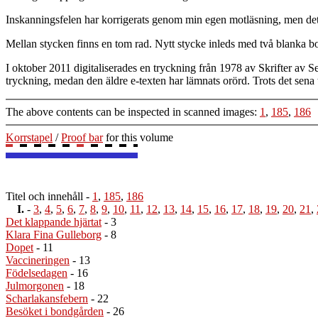
Inskanningsfelen har korrigerats genom min egen motläsning, men det 
Mellan stycken finns en tom rad. Nytt stycke inleds med två blanka borts
I oktober 2011 digitaliserades en tryckning från 1978 av Skrifter av S
tryckning, medan den äldre e-texten har lämnats orörd. Trots det sena 
The above contents can be inspected in scanned images:
1
,
185
,
186
Korrstapel
/
Proof bar
for this volume
Titel och innehåll
-
1
,
185
,
186
I.
-
3
,
4
,
5
,
6
,
7
,
8
,
9
,
10
,
11
,
12
,
13
,
14
,
15
,
16
,
17
,
18
,
19
,
20
,
21
,
Det klappande hjärtat
- 3
Klara Fina Gulleborg
- 8
Dopet
- 11
Vaccineringen
- 13
Födelsedagen
- 16
Julmorgonen
- 18
Scharlakansfebern
- 22
Besöket i bondgården
- 26