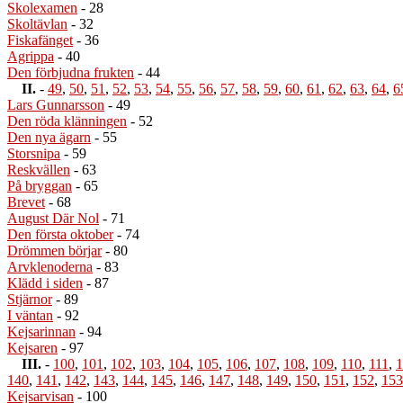
Skolexamen
- 28
Skoltävlan
- 32
Fiskafänget
- 36
Agrippa
- 40
Den förbjudna frukten
- 44
II.
-
49
,
50
,
51
,
52
,
53
,
54
,
55
,
56
,
57
,
58
,
59
,
60
,
61
,
62
,
63
,
64
,
6
Lars Gunnarsson
- 49
Den röda klänningen
- 52
Den nya ägarn
- 55
Storsnipa
- 59
Reskvällen
- 63
På bryggan
- 65
Brevet
- 68
August Där Nol
- 71
Den första oktober
- 74
Drömmen börjar
- 80
Arvklenoderna
- 83
Klädd i siden
- 87
Stjärnor
- 89
I väntan
- 92
Kejsarinnan
- 94
Kejsaren
- 97
III.
-
100
,
101
,
102
,
103
,
104
,
105
,
106
,
107
,
108
,
109
,
110
,
111
,
1
140
,
141
,
142
,
143
,
144
,
145
,
146
,
147
,
148
,
149
,
150
,
151
,
152
,
153
Kejsarvisan
- 100