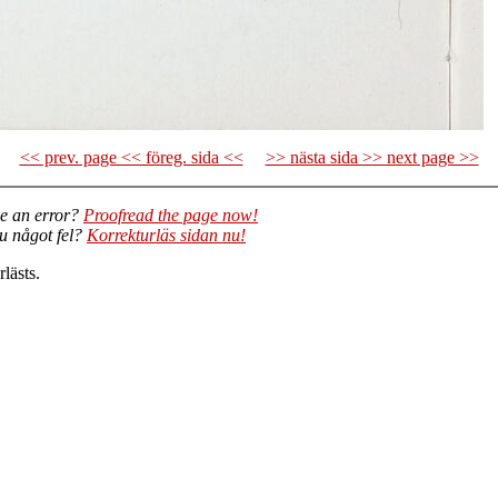
<< prev. page << föreg. sida <<
>> nästa sida >> next page >>
e an error?
Proofread the page now!
du något fel?
Korrekturläs sidan nu!
lästs.