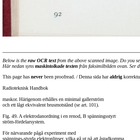
Below is the
raw OCR text
from the above scanned image. Do you se
Här nedan syns
maskintolkade texten
från faksimilbilden ovan. Ser 
This page has
never
been proofread. / Denna sida har
aldrig
korrektur
Radioteknisk Handbok
maskor. Härigenom erhålles en minimal gallerström
och ett lågt ekvivalent brusmotstånd (se art. 101).
Fig. 49. A elektrodanordning i en renod, B spänningsstyrt
ström-fördelarsystem.
För närvarande pågå experiment med
spännings-styrda elektronlinser, vilka gå ut på att åstadkomma