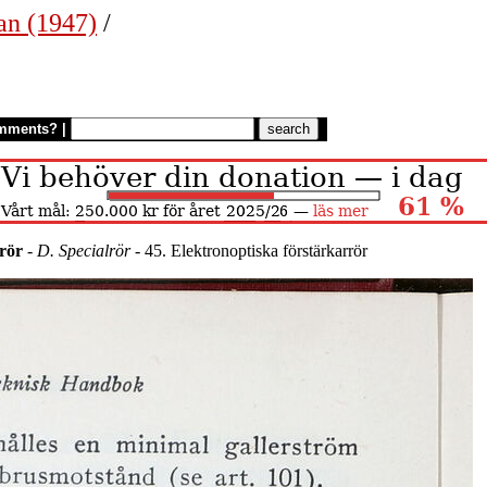
an (1947)
/
mments?
|
nrör
-
D. Specialrör
- 45. Elektronoptiska förstärkarrör