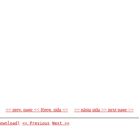
<< prev. page << föreg. sida <<
>> nästa sida >> next page >>
ownload)
<< Previous
Next >>