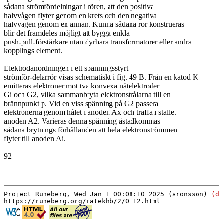
sådana strömfördelningar i rören, att den positiva
halvvågen flyter genom en krets och den negativa
halvvägen genom en annan. Kunna sådana rör konstrueras
blir det framdeles möjligt att bygga enkla
push-pull-förstärkare utan dyrbara transformatorer eller andra
kopplings element.
Elektrodanordningen i ett spänningsstyrt
strömför-delarrör visas schematiskt i fig. 49 B. Från en katod K
emitteras elektroner mot två konvexa nätelektroder
Gi och G2, vilka sammanbryta elektronstrålarna till en
brännpunkt p. Vid en viss spänning på G2 passera
elektronerna genom hålet i anoden Ax och träffa i stället
anoden A2. Varieras denna spänning åstadkommas
sådana brytnings förhållanden att hela elektronströmmen
flyter till anoden Ai.
92
Project Runeberg, Wed Jan 1 00:08:10 2025 (aronsson)
(d
https://runeberg.org/ratekhb/2/0112.html