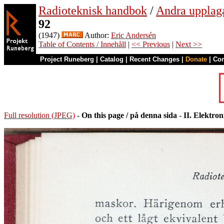
Radioteknisk handbok
/
Andra upplag
92
(1947)
Author:
Eric Andersén
Table of Contents / Innehåll
|
<< Previous
|
Next >>
Project Runeberg
|
Catalog
|
Recent Changes
|
Donate
|
Co
Full resolution (JPEG)
-
On this page / på denna sida
-
II. Elektro