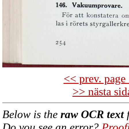
<< prev. page 
>> nästa si
Below is the
raw OCR text
f
Do you see an error?
Proof