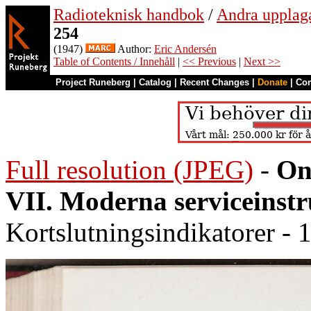
Radioteknisk handbok
/
Andra upplag
254
(1947)
Author:
Eric Andersén
Table of Contents / Innehåll
|
<< Previous
|
Next >>
Project Runeberg
|
Catalog
|
Recent Changes
|
Donate
|
Co
Full resolution (JPEG)
-
On
VII. Moderna serviceinst
Kortslutningsindikatorer -