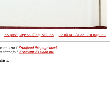
<< prev. page << föreg. sida <<
>> nästa sida >> next page >>
e an error?
Proofread the page now!
du något fel?
Korrekturläs sidan nu!
lästs.