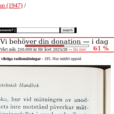
an (1947)
/
mments?
|
 viktiga radiomätningar
- 185. Hur mätfel uppstå