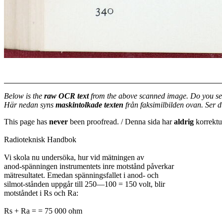
Below is the
raw OCR text
from the above scanned image. Do you se
Här nedan syns
maskintolkade texten
från faksimilbilden ovan. Ser 
This page has
never
been proofread. / Denna sida har
aldrig
korrektur
Radioteknisk Handbok
Vi skola nu undersöka, hur vid mätningen av
anod-spänningen instrumentets inre motstånd påverkar
mätresultatet. Emedan spänningsfallet i anod- och
silmot-stånden uppgår till 250—100 = 150 volt, blir
motståndet i Rs och Ra:
Rs + Ra = = 75 000 ohm