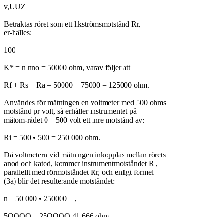
v,UUZ
Betraktas röret som ett likströmsmotstånd Rr,
er-hålles:
100
K* = n nno = 50000 ohm, varav följer att
Rf + Rs + Ra = 50000 + 75000 = 125000 ohm.
Användes för mätningen en voltmeter med 500 ohms
motstånd pr volt, så erhåller instrumentet på
mätom-rådet 0—500 volt ett inre motstånd av:
Ri = 500 • 500 = 250 000 ohm.
Då voltmetern vid mätningen inkopplas mellan rörets
anod och katod, kommer instrumentmotståndet R ,
parallellt med rörmotståndet Rr, och enligt formel
(3a) blir det resulterande motståndet:
n _ 50 000 • 250000 _ ,
5OOOO + 25OOOO 41 666 ohm