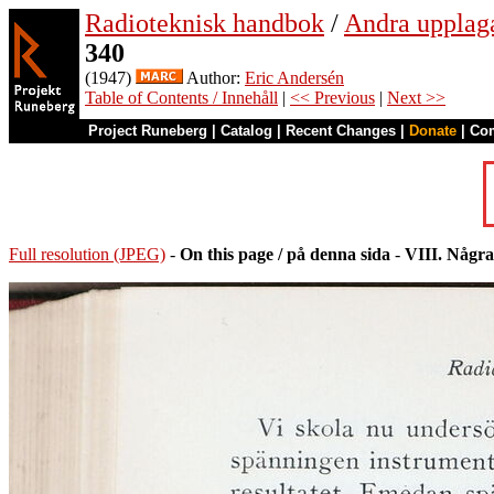
Radioteknisk handbok
/
Andra upplag
340
(1947)
Author:
Eric Andersén
Table of Contents / Innehåll
|
<< Previous
|
Next >>
Project Runeberg
|
Catalog
|
Recent Changes
|
Donate
|
Co
Full resolution (JPEG)
-
On this page / på denna sida
-
VIII. Några