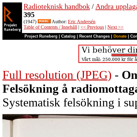
Radioteknisk handbok
/
Andra upplag
395
(1947)
Author:
Eric Andersén
Table of Contents / Innehåll
|
<< Previous
|
Next >>
Project Runeberg
|
Catalog
|
Recent Changes
|
Donate
|
Co
Full resolution (JPEG)
-
On
Felsökning å radiomottaga
Systematisk felsökning i su