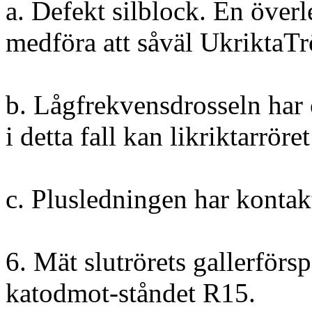
a. Defekt silblock. En över
medföra att såväl UkriktaT
b. Lågfrekvensdrosseln har 
i detta fall kan likriktarröre
c. Plusledningen har kontak
6. Mät slutrörets gallerförs
katodmot-ståndet R15.