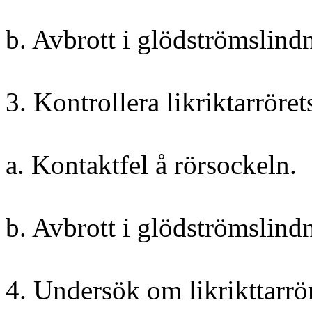
b. Avbrott i glödströmslind
3. Kontrollera likriktarröre
a. Kontaktfel å rörsockeln.
b. Avbrott i glödströmslind
4. Undersök om likrikttarrör