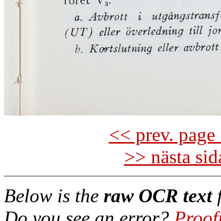
<< prev. page 
>> nästa si
Below is the
raw OCR text
f
Do you see an error?
Proof