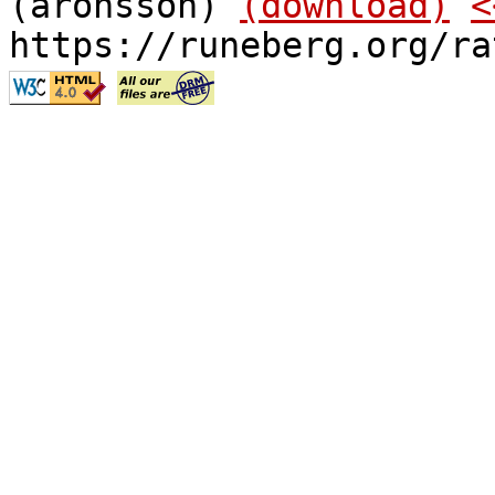
(aronsson)
(download)
<
https://runeberg.org/ra