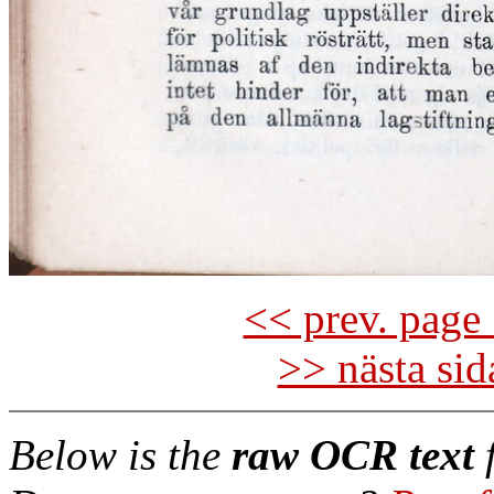
<< prev. page 
>> nästa si
Below is the
raw OCR text
f