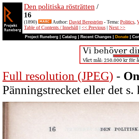
Den politiska rösträtten
/
16
(1890)
Author:
David Bergström
- Tema:
Politics
,
V
Table of Contents / Innehåll
|
<< Previous
|
Next >>
Project Runeberg
|
Catalog
|
Recent Changes
|
Donate
|
Co
Full resolution (JPEG)
-
On
Pänningstrecket eller det s. 