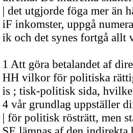
| det utgjorde föga mer än h
iF inkomster, uppgå numera t
ik och det synes fortgå allt v
1 Att göra betalandet af direkt
HH vilkor för politiska rätt
is ; tisk-politisk sida, hvi
4 vår grundlag uppställer dir
| för politisk rösträtt, men
SE lämnas af den indirekta 