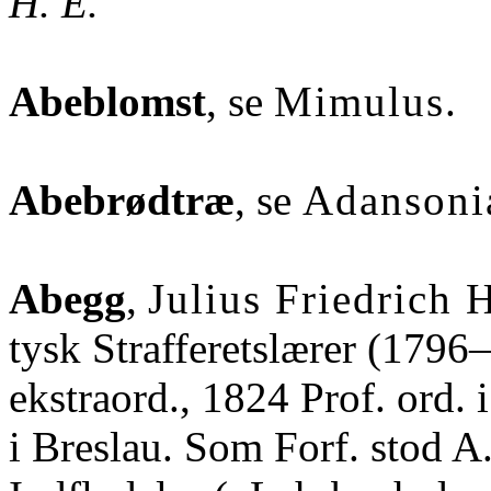
H. E.
Abeblomst
, se
Mimulus
.
Abebrødtræ
, se
Adansoni
Abegg
,
Julius Friedrich 
tysk Strafferetslærer (179
ekstraord., 1824 Prof. ord.
i Breslau. Som Forf. stod A