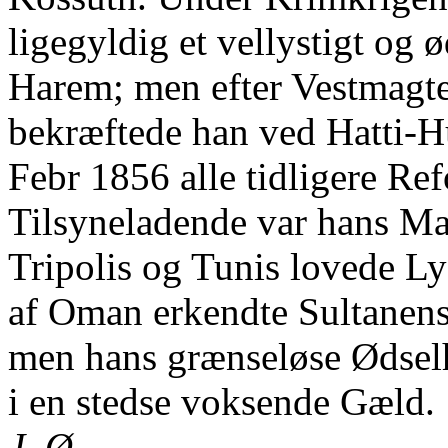
ligegyldig et vellystigt og ød
Harem; men efter Vestmagt
bekræftede han ved Hatti-H
Febr 1856 alle tidligere Ref
Tilsyneladende var hans Ma
Tripolis og Tunis lovede L
af Oman erkendte Sultanen
men hans grænseløse Ødselh
i en stedse voksende Gæld.
J. Ø.