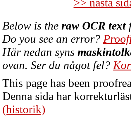
>> nästa si
Below is the
raw OCR text
f
Do you see an error?
Proof
Här nedan syns
maskintolk
ovan. Ser du något fel?
Kor
This page has been proofre
Denna sida har korrekturläs
(historik)