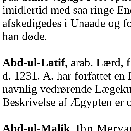
imidlertid med saa ringe Ene
afskedigedes i Unaade og fo
han døde.
Abd-ul-Latif
, arab. Lærd, 
d. 1231. A. har forfattet e
navnlig vedrørende Lægeku
Beskrivelse af Ægypten er 
Abd-ul-Malik
,
Ibn Merva