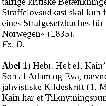
talrige kritiske Betænkning
Straffelovsudkast skal kun
eines Strafgesetzbuches für
Norwegen« (1835).
Fz. D.
Abel
1) Hebr.
Hebel
, Kain
Søn af Adam og Eva, nævne
jahvistiske Kildeskrift (1.
Kain har et Tilknytningspun