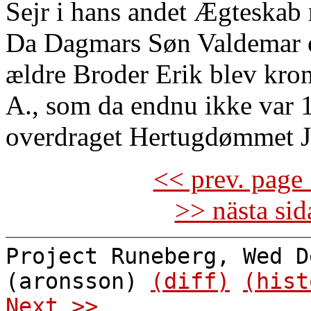
Sejr i hans andet Ægteskab
Da Dagmars Søn Valdemar 
ældre Broder Erik blev kron
A., som da endnu ikke var 1
overdraget Hertugdømmet Jy
<< prev. page 
>> nästa si
Project Runeberg, Wed D
(aronsson)
(diff)
(hist
Next >>