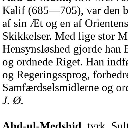
Kalif (685—705), var den b
af sin Æt og en af Orientens
Skikkelser. Med lige stor 
Hensynsløshed gjorde han 
og ordnede Riget. Han indf
og Regeringssprog, forbedr
Samfærdselsmidlerne og or
J. Ø.
Abd-ul-Medshid
, tyrk. Sul