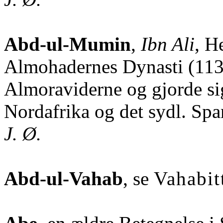
Abd-ul-Mumin
,
Ibn Ali
, H
Almohadernes Dynasti (11
Almoraviderne og gjorde sig
Nordafrika og det sydl. Spa
J. Ø.
Abd-ul-Vahab
, se
Vahabit