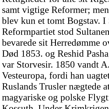
samt vigtige Reformer; men
blev kun et tomt Bogstav. I
Reformpartiet stod Sultane
bevarede sit Herredømme ove
Død 1853. og Reshid Pasha,
var Storvesir. 1850 vandt A
Vesteuropa, fordi han uagte
Ruslands Trusler nægtede a
magyariske og polske Flygt
Kossuth. Under Krimkrigen