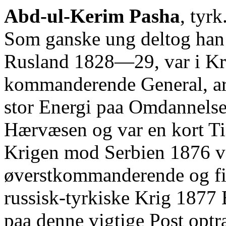
Abd-ul-Kerim Pasha
, tyr
Som ganske ung deltog han
Rusland 1828—29, var i K
kommanderende General, ar
stor Energi paa Omdannelsen
Hærvæsen og var en kort Tid
Krigen mod Serbien 1876 v
øverstkommanderende og fi
russisk-tyrkiske Krig 1877
paa denne vigtige Post optr