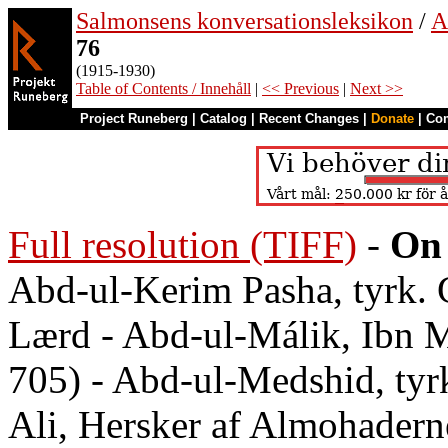
Salmonsens konversationsleksikon
/
A
76
(1915-1930)
Table of Contents / Innehåll
|
<< Previous
|
Next >>
Project Runeberg
|
Catalog
|
Recent Changes
|
Donate
|
Co
Full resolution (TIFF)
-
On 
Abd-ul-Kerim Pasha, tyrk. G
Lærd - Abd-ul-Málik, Ibn M
705) - Abd-ul-Medshid, tyr
Ali, Hersker af Almohadern