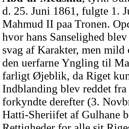
d. 25. Juni 1861, fulgte 1. 
Mahmud II paa Tronen. Opdr
hvor hans Sanselighed blev a
svag af Karakter, men mil
den uerfarne Yngling til Ma
farligt Øjeblik, da Riget k
Indblanding blev reddet fr
forkyndte derefter (3. Novb
Hatti-Sheriifet af Gulhane b
Rettigheder for alle sit Rig