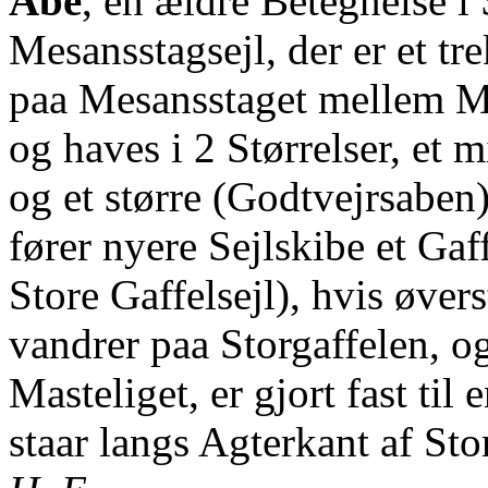
Abe
, en ældre Betegnelse i 
Mesansstagsejl, der er et tre
paa Mesansstaget mellem M
og haves i 2 Størrelser, et
og et større (Godtvejrsaben).
fører nyere Sejlskibe et Gaff
Store Gaffelsejl), hvis øvers
vandrer paa Storgaffelen, og
Masteliget, er gjort fast til
staar langs Agterkant af St