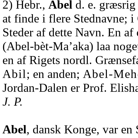
2) Hebr.,
Abel
d. e. græsrig
at finde i flere Stednavne; i
Steder af dette Navn. En af
(Abel-bèt-Ma’aka) laa noget
en af Rigets nordl. Grænse
Abil
; en anden;
Abel-Meh
Jordan-Dalen er Prof. Elish
J. P.
Abel
, dansk Konge, var en