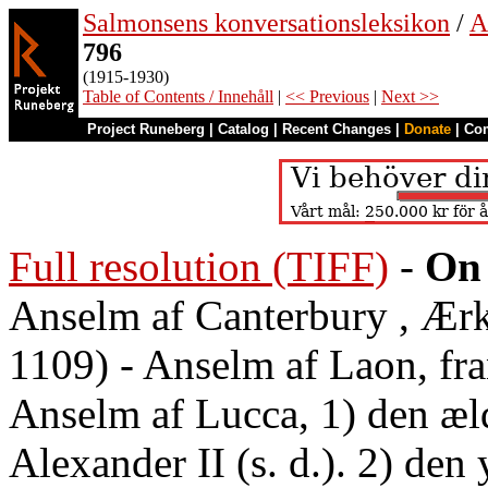
Salmonsens konversationsleksikon
/
A
796
(1915-1930)
Table of Contents / Innehåll
|
<< Previous
|
Next >>
Project Runeberg
|
Catalog
|
Recent Changes
|
Donate
|
Co
Full resolution (TIFF)
-
On 
Anselm af Canterbury , Ærk
1109) - Anselm af Laon, fra
Anselm af Lucca, 1) den æl
Alexander II (s. d.). 2) den