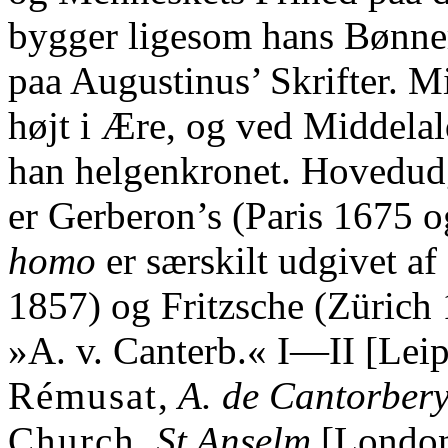
bygger ligesom hans Bønner
paa Augustinus’ Skrifter. M
højt i Ære, og ved Middelal
han helgenkronet. Hovedudg
er Gerberon’s (Paris 1675 
homo
er særskilt udgivet a
1857) og Fritzsche (Zürich 
»A. v. Canterb.« I—II [Lei
Rémusat
,
A. de Cantorber
Church
,
St Anselm
[London