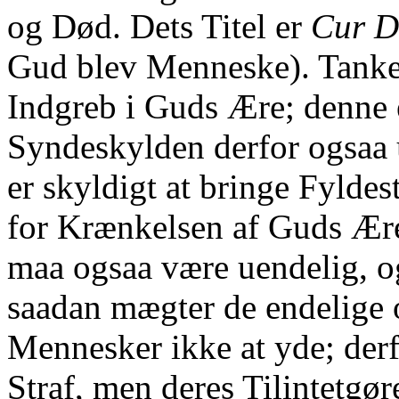
og Død. Dets Titel er
Cur D
Gud blev Menneske). Tanke
Indgreb i Guds Ære; denne e
Syndeskylden derfor ogsaa
er skyldigt at bringe Fyldes
for Krænkelsen af Guds Ær
maa ogsaa være uendelig, o
saadan mægter de endelige 
Mennesker ikke at yde; derf
Straf, men deres Tilintetgør