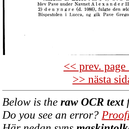
<< prev. page 
>> nästa si
Below is the
raw OCR text
f
Do you see an error?
Proof
Här nedan syns
maskintolk