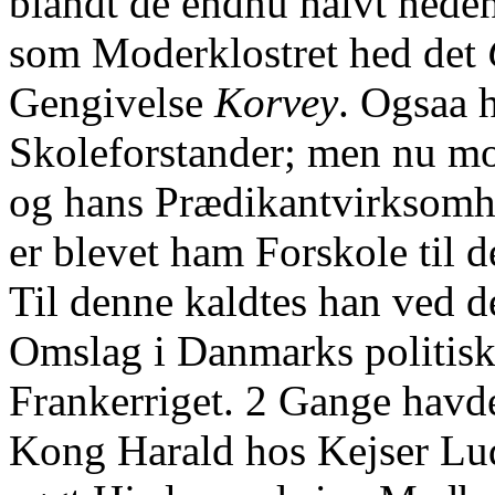
blandt de endnu halvt hede
som Moderklostret hed det
Gengivelse
Korvey
. Ogsaa 
Skoleforstander; men nu mo
og hans Prædikantvirksomh
er blevet ham Forskole til 
Til denne kaldtes han ved de
Omslag i Danmarks politiske
Frankerriget. 2 Gange havd
Kong Harald hos Kejser L