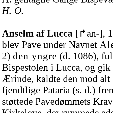
H. O.
Anselm af Lucca
[↱an-], 
blev Pave under Navnet
Al
2)
den yngre
(d. 1086), fu
Bispestolen i Lucca, og gik
Ærinde, kaldte den mod alt
fjendtlige Pataria (s. d.) fre
støttede Pavedømmets Krav
Kirkelove, der rummede ads