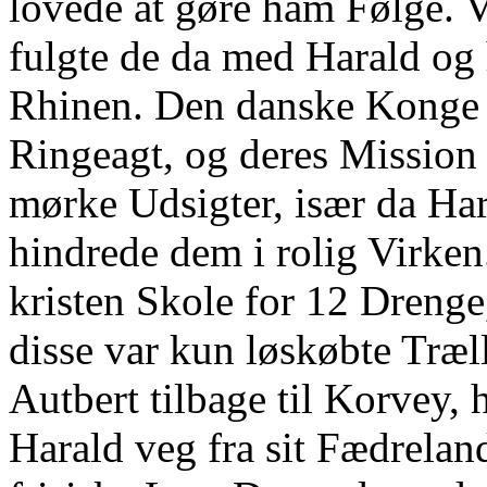
lovede at gøre ham Følge. 
fulgte de da med Harald o
Rhinen. Den danske Konge 
Ringeagt, og deres Missio
mørke Udsigter, især da Ha
hindrede dem i rolig Virke
kristen Skole for 12 Drenge,
disse var kun løskøbte Træl
Autbert tilbage til Korvey,
Harald veg fra sit Fædreland