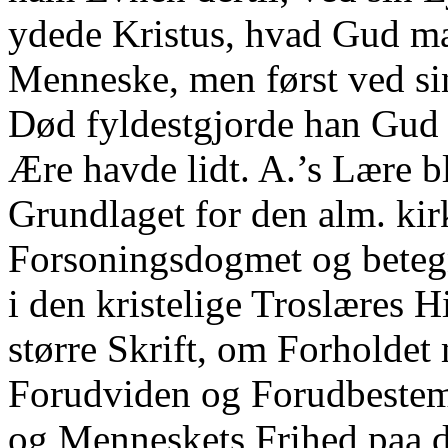
ydede Kristus, hvad Gud ma
Menneske, men først ved si
Død fyldestgjorde han Gud
Ære havde lidt. A.’s Lære b
Grundlaget for den alm. kirk
Forsoningsdogmet og beteg
i den kristelige Troslæres Hi
større Skrift, om Forholde
Forudviden og Forudbestem
og Menneskets Frihed paa d