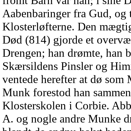
fromt Barn var han; i sine
Aabenbaringer fra Gud, og t
Klosterløfterne. Den mægti
Død (814) gjorde et overvæ
Drengen; han drømte, han bl
Skærsildens Pinsler og Him
ventede herefter at dø som
Munk forestod han sammen
Klosterskolen i Corbie. Abb
A. og nogle andre Munke dra