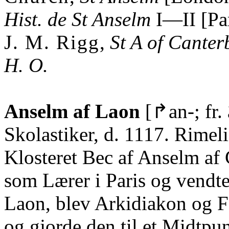
Hist. de St Anselm
I—II [Pa
J. M. Rigg
,
St A of Canter
H. O.
Anselm af Laon
[↱an-; fr. 
Skolastiker, d. 1117. Rimel
Klosteret Bec af Anselm af 
som Lærer i Paris og vendte 
Laon, blev Arkidiakon og F
og gjorde den til et Midtpun