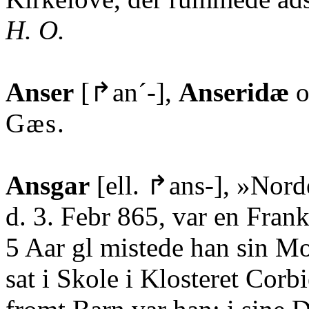
H. O.
Anser
[↱an´-],
Anseridæ
Gæs
.
Ansgar
[ell. ↱ans-], »Nord
d. 3. Febr 865, var en Frank
5 Aar gl mistede han sin M
sat i Skole i Klosteret Corbi