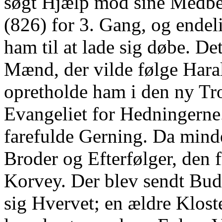
søgt Hjælp mod sine Medbe
(826) for 3. Gang, og endel
ham til at lade sig døbe. Det
Mænd, der vilde følge Haral
opretholde ham i den ny Tr
Evangeliet for Hedningerne.
farefulde Gerning. Da mind
Broder og Efterfølger, den
Korvey. Der blev sendt Bud 
sig Hvervet; en ældre Klost