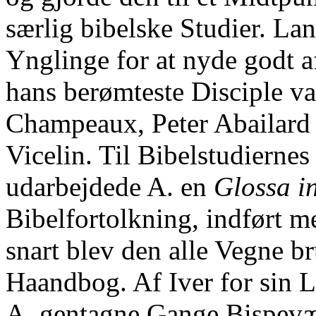
særlig bibelske Studier. La
Ynglinge for at nyde godt 
hans berømteste Disciple va
Champeaux, Peter Abailard
Vicelin. Til Bibelstudierne
udarbejdede A. en
Glossa in
Bibelfortolkning, indført m
snart blev den alle Vegne b
Haandbog. Af Iver for sin 
A. gentagne Gange Bispevæ