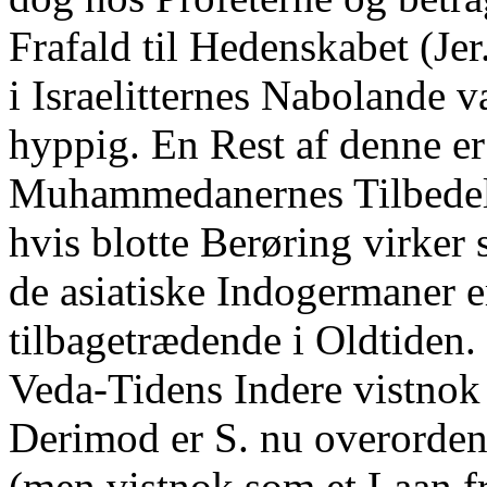
Frafald til Hedenskabet (Jer
i Israelitternes Nabolande v
hyppig. En Rest af denne e
Muhammedanernes Tilbedels
hvis blotte Berøring virker
de asiatiske Indogermaner e
tilbagetrædende i Oldtiden.
Veda-Tidens Indere vistnok 
Derimod er S. nu overordent
(men vistnok som et Laan f