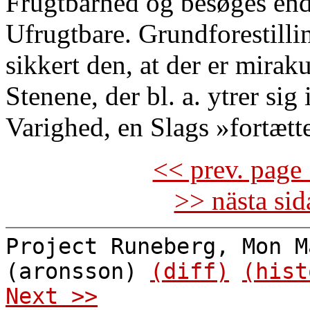
Frugtbarhed og besøges en
Ufrugtbare. Grundforestilli
sikkert den, at der er mirak
Stenene, der bl. a. ytrer sig
Varighed, en Slags »fortætt
<< prev. page 
>> nästa si
Project Runeberg, Mon M
(aronsson)
(diff)
(hist
Next >>