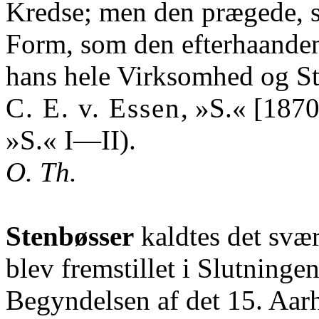
Kredse; men den prægede, s
Form, som den efterhaanden
hans hele Virksomhed og St
C. E. v. Essen
, »S.« [187
»S.« I—II).
O. Th.
Stenbøsser
kaldtes det svæ
blev fremstillet i Slutningen
Begyndelsen af det 15. Aar