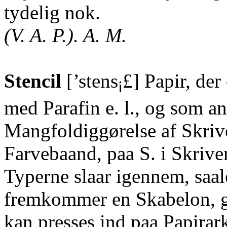
tydelig nok.
(V. A. P.). A. M.
Stencil
[’stens
£] Papir, der
i
med Parafin e. l., og som an
Mangfoldiggørelse af Skrive
Farvebaand, paa S. i Skriv
Typerne slaar igennem, saal
fremkommer en Skabelon, 
kan presses ind paa Papirar