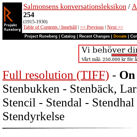
Salmonsens konversationsleksikon
/
A
254
(1915-1930)
Table of Contents / Innehåll
|
<< Previous
|
Next >>
Project Runeberg
|
Catalog
|
Recent Changes
|
Donate
|
Co
Full resolution (TIFF)
-
On 
Stenbukken - Stenbäck, Lars
Stencil - Stendal - Stendhal
Stendyrkelse