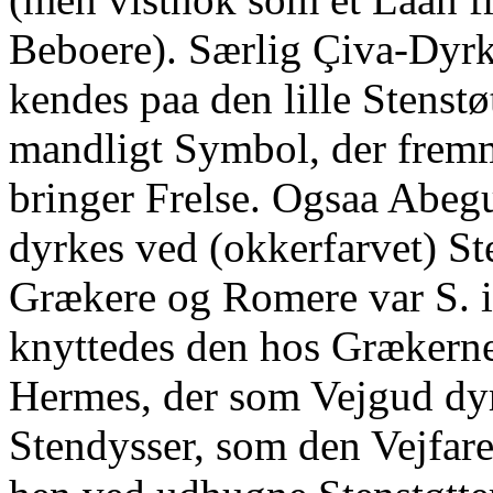
Beboere). Særlig Çiva-Dyr
kendes paa den lille Stenstøt
mandligt Symbol, der frem
bringer Frelse. Ogsaa Abe
dyrkes ved (okkerfarvet) St
Grækere og Romere var S. i
knyttedes den hos Grækerne
Hermes, der som Vejgud dy
Stendysser, som den Vejfar