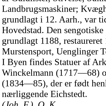
Landbrugsmaskiner; Kvægha
grundlagt i 12. Aarh., var t
Hovedstad. Den sengotiske
grundlagt 1188, restaureret
Murstensport, Uenglinger To
I Byen findes Statuer af A
Winckelmann (1717—68) og
(1834—85), der er født henh.
nærliggende Eichstedt.
(Joh. F.). O. K.