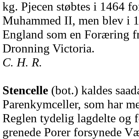
kg. Pjecen støbtes i 1464 fo
Muhammed II, men blev i 18
England som en Foræring fr
Dronning Victoria.
C. H. R.
Stencelle
(bot.) kaldes saa
Parenkymceller, som har meg
Reglen tydelig lagdelte og
grenede Porer forsynede Væ