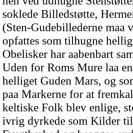
hen ved udhugne Stenstøtter
soklede Billedstøtte, Herme
(Sten-Gudebillederne maa ve
opfattes som tilhugne helli
Obelisker har aabenbart sa
Uden for Roms Mure laa en
helliget Guden Mars, og so
paa Markerne for at fremka
keltiske Folk blev enlige, st
ivrig dyrkede som Kilder t