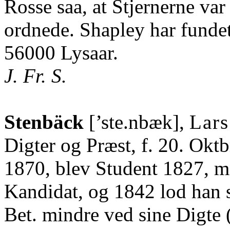
Rosse saa, at Stjernerne var
ordnede. Shapley har funde
56000 Lysaar.
J. Fr. S.
Stenbäck
[’ste.nbæk],
Lars
Digter og Præst, f. 20. Oktb
1870, blev Student 1827, m
Kandidat, og 1842 lod han s
Bet. mindre ved sine Digte