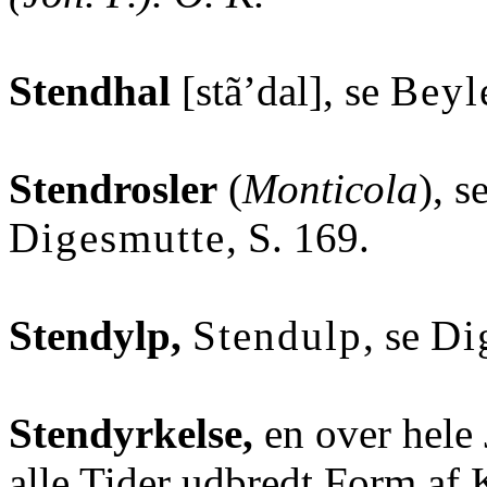
Stendhal
[stã’dal], se
Beyl
Stendrosler
(
Monticola
), s
Digesmutte
, S. 169.
Stendylp,
Stendulp
, se
Di
Stendyrkelse,
en over hele 
alle Tider udbredt Form af 