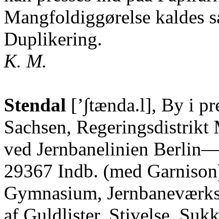
Mangfoldiggørelse kaldes 
Duplikering.
K. M.
Stendal
[’∫tænda.l], By i pr
Sachsen, Regeringsdistrikt
ved Jernbanelinien Berlin
29367 Indb. (med Garnison)
Gymnasium, Jernbaneværkst
af Guldlister, Stivelse, Suk