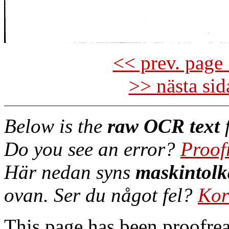
<< prev. page 
>> nästa si
Below is the
raw OCR text
f
Do you see an error?
Proof
Här nedan syns
maskintolk
ovan. Ser du något fel?
Kor
This page has been proofre