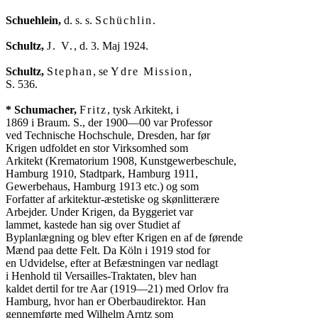
Schuehlein,
 d. s. s. 
Schüchlin
.

Schultz,
J. V.
, d. 3. Maj 1924.

Schultz,
Stephan
, se 
Ydre Mission
,

S. 536.

* Schumacher,
Fritz
, tysk Arkitekt, i

1869 i Braum. S., der 1900—00 var Professor

ved Technische Hochschule, Dresden, har før

Krigen udfoldet en stor Virksomhed som

Arkitekt (Krematorium 1908, Kunstgewerbeschule,

Hamburg 1910, Stadtpark, Hamburg 1911,

Gewerbehaus, Hamburg 1913 etc.) og som

Forfatter af arkitektur-æstetiske og skønlitterære

Arbejder. Under Krigen, da Byggeriet var

lammet, kastede han sig over Studiet af

Byplanlægning og blev efter Krigen en af de førende

Mænd paa dette Felt. Da Köln i 1919 stod for

en Udvidelse, efter at Befæstningen var nedlagt

i Henhold til Versailles-Traktaten, blev han

kaldet dertil for tre Aar (1919—21) med Orlov fra

Hamburg, hvor han er Oberbaudirektor. Han

gennemførte med Wilhelm Arntz som
