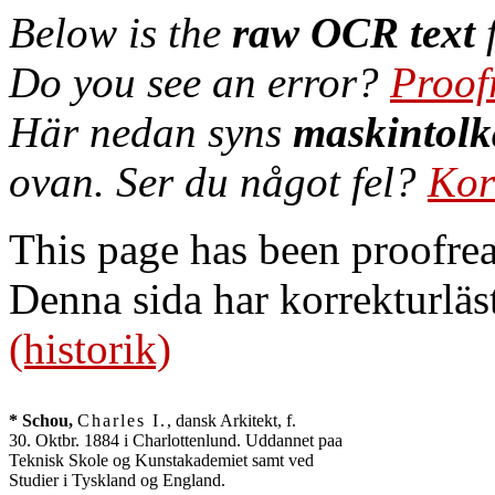
Below is the
raw OCR text
f
Do you see an error?
Proof
Här nedan syns
maskintolk
ovan. Ser du något fel?
Kor
This page has been proofre
Denna sida har korrekturläs
(historik)
* Schou,
Charles I.
, dansk Arkitekt, f.

30. Oktbr. 1884 i Charlottenlund. Uddannet paa

Teknisk Skole og Kunstakademiet samt ved

Studier i Tyskland og England.
