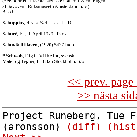
(Selvportræt i Liechtensteinske Galleri i Wien, Eugen

A. Hk.
Schuppius,
 d. s. s. 
Schupp, I. B.
Schuré,
E.
, d. April 1929 i Paris.

Schuylkill Haven,
 (1920) 5437 Indb.

* Schwab,
Eigil Vilhelm
, svensk

Maler og Tegner, f. 1882 i Stockholm. S.'s

<< prev. page 
>> nästa si
Project Runeberg, Tue F
(aronsson)
(diff)
(hist