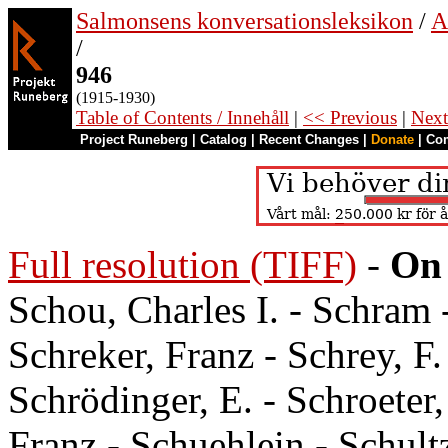
Salmonsens konversationsleksikon
/
A
/
946
(1915-1930)
Table of Contents / Innehåll
|
<< Previous
|
Next
Project Runeberg
|
Catalog
|
Recent Changes
|
Donate
|
Co
Full resolution (TIFF)
-
On 
Schou, Charles I. - Schram
Schreker, Franz - Schrey, F. 
Schrödinger, E. - Schroeter,
Franz - Schuehlein - Schultz