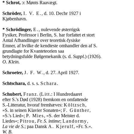
* Schrot,
 ɔ: Mønts Raavægt.

Schröder,
I. V. E.
, d. 10. Decbr 1927 i

Kjøbenhavn.

* Schrödinger,
E.
, nulevende østerrigsk

Fysiker, Professor i Berlin, S. har forfattet et stort

Antal Afhandlinger over teoretisk-fysiske

Emner, af hvilke de kendteste omhandler den af S.

grundlagte for Kvanteteorien saa

betydningsfulde Bølgemekanik (s. d. 
Suppl
O. Klein.
Schroeter,
J. F. W.
, d. 27. April 1927.

Schtschara,
 d. s. s. 
Schara
.

Schubert,
Franz
. (
Litt
.: I Hundredaaret

efter S.'s Død (1928) fremkom en omfattende

S.-Litteratur, hvoraf fremhæves: 
Költzsch
,

»S. in seinen Klavier Sonaten«; 
F. Günther
,

»S.'s Lied«; 
P. Mies
, »S. der Meister d.

Liedes«; 
Pitrou
, 
Fr. S. intime
; 
Landormy
La vie de S.
; paa Dansk 
A. Kjerulf
W. B.