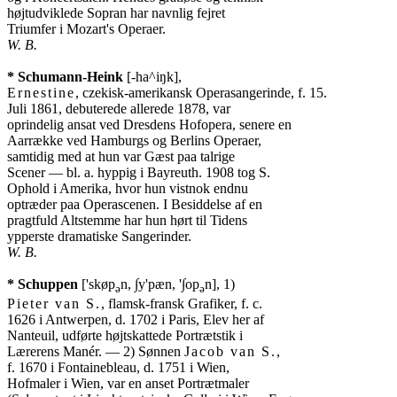
højtudviklede Sopran har navnlig fejret

W. B.
* Schumann-Heink
Ernestine
, czekisk-amerikansk Operasangerinde, f. 15.

Juli 1861, debuterede allerede 1878, var

oprindelig ansat ved Dresdens Hofopera, senere en

Aarrække ved Hamburgs og Berlins Operaer,

samtidig med at hun var Gæst paa talrige

Scener — bl. a. hyppig i Bayreuth. 1908 tog S.

Ophold i Amerika, hvor hun vistnok endnu

optræder paa Operascenen. I Besiddelse af en

pragtfuld Altstemme har hun hørt til Tidens

W. B.
* Schuppen
 ['skøp
n, ∫y'pæn, '∫op
ə
ə
Pieter van S.
, flamsk-fransk Grafiker, f. c.

1626 i Antwerpen, d. 1702 i Paris, Elev her af

Nanteuil, udførte højtskattede Portrætstik i

Lærerens Manér. — 2) Sønnen 
Jacob van S.
,

f. 1670 i Fontainebleau, d. 1751 i Wien,

Hofmaler i Wien, var en anset Portrætmaler
