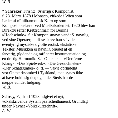
W. B.
* Schreker,
Franz
, østerrigsk Komponist,

f. 23. Marts 1878 i Monaco, virkede i Wien som

Leder af »Philharmonisk Kor« og som

Kompositionslærer ved Musikakademiet; 1920 blev han

Direktør (efter Kretzschmar) for Berlins

»Hochschule«. Sit Komponistnavn vandt S. navnlig

ved sine Operaer; til disse skrev han selv de

eventyrlig mystiske og ofte erotisk-ekstatiske

Tekster; Musikken er navnlig præget af en

farverig, glødende og raffineret Instrumentation og

en dristig Harmonik. S.'s Operaer — »Der ferne

Klang«, »Das Spielwerk«, »Die Gezeichneten«,

»Der Schatzgräber« o. fl. — vakte oprindelig

stor Opmærksomhed i Tyskland, men synes ikke

at have holdt sig der, og andet Steds har de

W. B.
Schrey,
F.
, har i 1928 udgivet et nyt,

vokalskrivende System paa scheithauersk Grundlag

A. W.