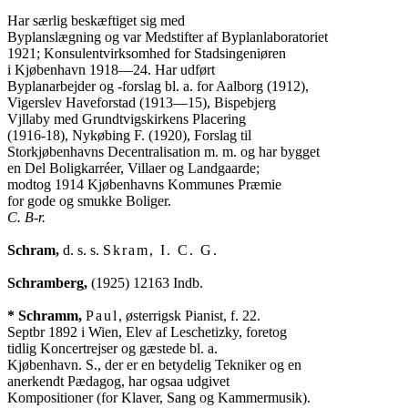
Har særlig beskæftiget sig med

Byplanslægning og var Medstifter af Byplanlaboratoriet

1921; Konsulentvirksomhed for Stadsingeniøren

i Kjøbenhavn 1918—24. Har udført

Byplanarbejder og -forslag bl. a. for Aalborg (1912),

Vigerslev Haveforstad (1913—15), Bispebjerg

Vjllaby med Grundtvigskirkens Placering

(1916-18), Nykøbing F. (1920), Forslag til

Storkjøbenhavns Decentralisation m. m. og har bygget

en Del Boligkarréer, Villaer og Landgaarde;

modtog 1914 Kjøbenhavns Kommunes Præmie

C. B-r.
Schram,
 d. s. s. 
Skram, I. C. G.
Schramberg,
 (1925) 12163 Indb.

* Schramm,
Paul
, østerrigsk Pianist, f. 22.

Septbr 1892 i Wien, Elev af Leschetizky, foretog

tidlig Koncertrejser og gæstede bl. a.

Kjøbenhavn. S., der er en betydelig Tekniker og en

anerkendt Pædagog, har ogsaa udgivet
