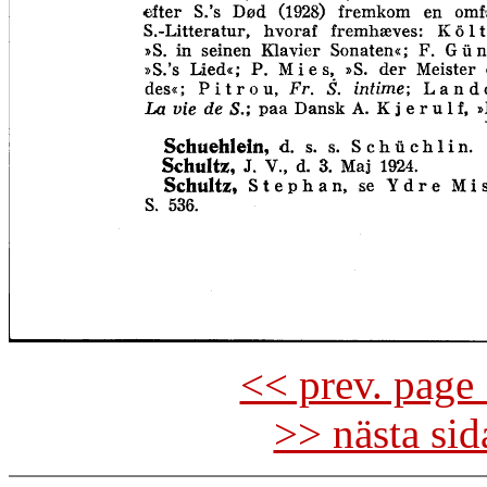
<< prev. page 
>> nästa si