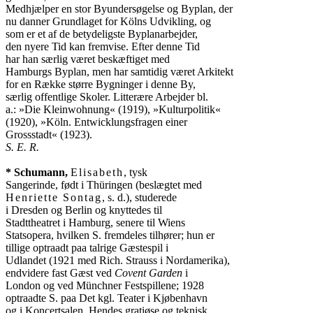
Medhjælper en stor Byundersøgelse og Byplan, der

nu danner Grundlaget for Kölns Udvikling, og

som er et af de betydeligste Byplanarbejder,

den nyere Tid kan fremvise. Efter denne Tid

har han særlig været beskæftiget med

Hamburgs Byplan, men har samtidig været Arkitekt

for en Række større Bygninger i denne By,

særlig offentlige Skoler. Litterære Arbejder bl.

a.: »Die Kleinwohnung« (1919), »Kulturpolitik«

(1920), »Köln. Entwicklungsfragen einer

S. E. R.
* Schumann,
Elisabeth
, tysk

Henriette Sontag
, s. d.), studerede

i Dresden og Berlin og knyttedes til

Stadttheatret i Hamburg, senere til Wiens

Statsopera, hvilken S. fremdeles tilhører; hun er

tillige optraadt paa talrige Gæstespil i

Udlandet (1921 med Rich. Strauss i Nordamerika),

endvidere fast Gæst ved 
Covent Garden
 i

London og ved Münchner Festspillene; 1928

optraadte S. paa Det kgl. Teater i Kjøbenhavn

og i Koncertsalen. Hendes gratiøse og teknisk
