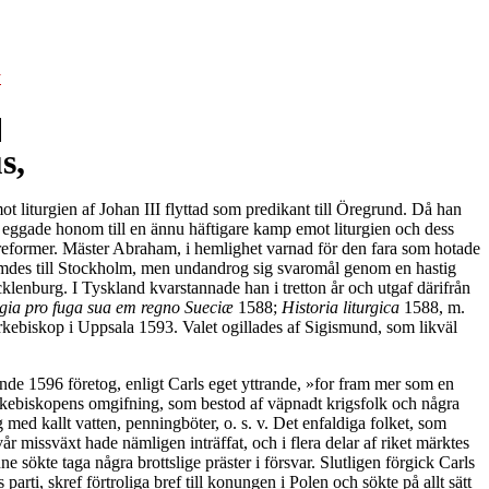
y
s,
t liturgien af Johan III flyttad som predikant till Öregrund. Då han
od eggade honom till en ännu häftigare kamp emot liturgien och dess
oreformer. Mäster Abraham, i hemlighet varnad för den fara som hotade
stämdes till Stockholm, men undandrog sig svaromål genom en hastig
cklenburg. I Tyskland kvarstannade han i tretton år och utgaf därifrån
gia pro fuga sua em regno Sueciæ
1588;
Historia liturgica
1588, m.
ärkebiskop i Uppsala 1593. Valet ogillades af Sigismund, som likväl
ande 1596 företog, enligt Carls eget yttrande, »for fram mer som en
r ärkebiskopens omgifning, som bestod af väpnadt krigsfolk och några
 med kallt vatten, penningböter, o. s. v. Det enfaldiga folket, som
r missväxt hade nämligen inträffat, och i flera delar af riket märktes
sökte taga några brottslige präster i försvar. Slutligen förgick Carls
i, skref förtroliga bref till konungen i Polen och sökte på allt sätt