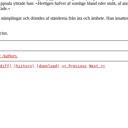
psala yttrade han: »Hertigen hafver af somlige bland eder stulit, af an
fade.»
ska stämplingar och dömdes af ständerna från ära och ämbete. Han insatt
cius.
c Authors
.
diff)
(history)
(download)
<< Previous
Next >>