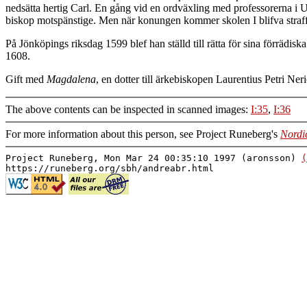
nedsätta hertig Carl. En gång vid en ordväxling med professorerna i Up
biskop motspänstige. Men när konungen kommer skolen I blifva straf
På Jönköpings riksdag 1599 blef han ställd till rätta för sina förrädi
1608.
Gift med
Magdalena
, en dotter till ärkebiskopen Laurentius Petri Neri
The above contents can be inspected in scanned images:
I:35
,
I:36
For more information about this person, see Project Runeberg's
Nordi
Project Runeberg, Mon Mar 24 00:35:10 1997 (aronsson)
(
https://runeberg.org/sbh/andreabr.html