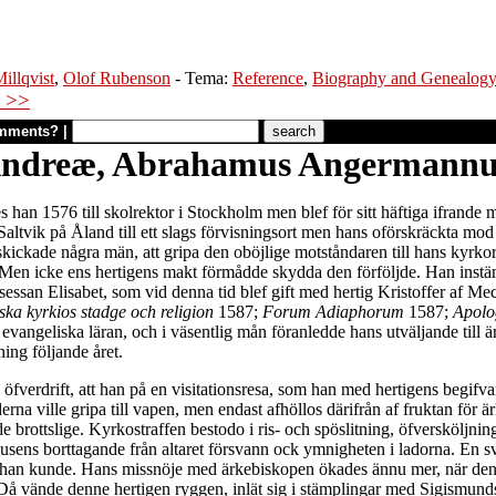
illqvist
,
Olof Rubenson
- Tema:
Reference
,
Biography and Genealog
 >>
mments?
|
ndreæ, Abrahamus Angermannu
n 1576 till skolrektor i Stockholm men blef för sitt häftiga ifrande mo
 Saltvik på Åland till ett slags förvisningsort men hans oförskräckta m
skickade några män, att gripa den oböjlige motståndaren till hans kyrk
ige. Men icke ens hertigens makt förmådde skydda den förföljde. Han in
nsessan Elisabet, som vid denna tid blef gift med hertig Kristoffer af Me
ka kyrkios stadge och religion
1587;
Forum Adiaphorum
1587;
Apolo
evangeliska läran, och i väsentlig mån föranledde hans utväljande till 
ing följande året.
n öfverdrift, att han på en visitationsresa, som han med hertigens begifv
nderna ville gripa till vapen, men endast afhöllos därifrån af fruktan fö
brottslige. Kyrkostraffen bestodo i ris- och spöslitning, öfversköljning
jusens borttagande från altaret försvann ock ymnigheten i ladorna. En svå
t han kunde. Hans missnöje med ärkebiskopen ökades ännu mer, när denne 
ände denne hertigen ryggen, inlät sig i stämplingar med Sigismunds part