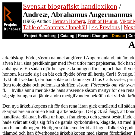
Svenskt biografiskt handlexikon
/
Andreæ, Abrahamus Angermannus
(1906) Author:
Herman Hofberg
,
Frithiof Heurlin
,
Viktor M
Table of Contents / Innehåll
|
<< Previous
|
Next
Project Runeberg
|
Catalog
|
Recent Changes
|
Donate
|
Co
A
ärkebiskop. Född, såsom namnet angifver, i Angermanland, utnämndes ha
äfven här i sina predikningar med ifver utfor mot papisterna, fick han
anhängare. En sådan djärfhet syntes konungen för stor, och han öfver
honom, kastade sig i en båt och flydde öfver till hertig Carl i Sver
flykt till Tyskland, där han sökte och fann skydd hos Carls syster, pri
flera teologiska och polemiska skrifter, såsom:
Förespråk om vår svens
fl. -- hvilka ännu mer ökade hans anseende såsom martyr för den rena 
såg sig tvungen att jämte andra medgifvanden bekräfta det vid sin krön
Den nya ärkebiskopens nit för den rena läran gick emellertid till såda
skarprättare än som en kristlig ärkebiskop». Det gick så långt, att bö
handfasta djäknar, hvilka ur hopen framdrogo och genast bestraffade de 
hade svårt att skilja sig från de gamla kyrkobruken, klagade, att med l
oro bland allmogen. Hertigen sökte emellertid att lugna folket så god
tålamod och han öfverhopade ärkebiskopen med skarpa förebråelser. Då v