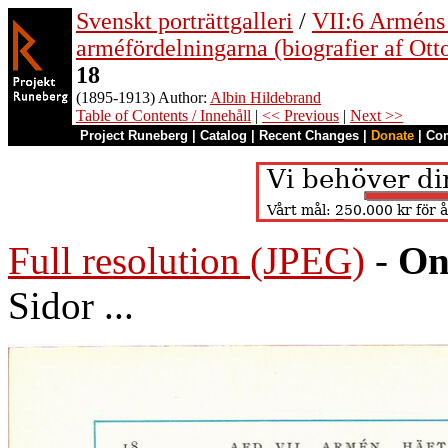
Svenskt porträttgalleri
/
VII:6 Arméns o
arméfördelningarna (biografier af Ott
18
(1895-1913) Author:
Albin Hildebrand
Table of Contents / Innehåll
|
<< Previous
|
Next >>
Project Runeberg
|
Catalog
|
Recent Changes
|
Donate
|
Co
Full resolution (JPEG)
-
On
Sidor ...