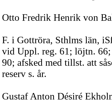
Otto Fredrik Henrik von Ba
F. i Gottröra, Sthlms län, i
vid Uppl. reg. 61; löjtn. 66; 
90; afsked med tillst. att så
reserv s. år.
Gustaf Anton Désiré Ekhol