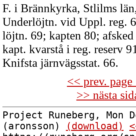
F. i Brännkyrka, Stlilms län
Underlöjtn. vid Uppl. reg. 6
löjtn. 69; kapten 80; afsked 
kapt. kvarstå i reg. reserv 9
Knifsta järnvägsstat. 66.
<< prev. page 
>> nästa si
Project Runeberg, Mon D
(aronsson)
(download)
<