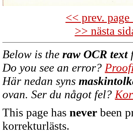
<< prev. page 
>> nästa si
Below is the
raw OCR text
f
Do you see an error?
Proof
Här nedan syns
maskintolk
ovan. Ser du något fel?
Kor
This page has
never
been pr
korrekturlästs.