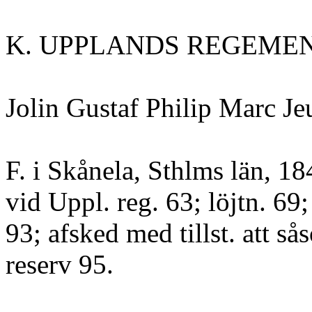
K. UPPLANDS REGEMEN
Jolin Gustaf Philip Marc Je
F. i Skånela, Sthlms län, 18
vid Uppl. reg. 63; löjtn. 69;
93; afsked med tillst. att så
reserv 95.