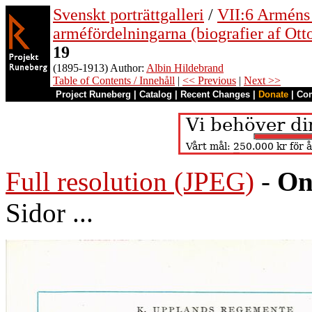
Svenskt porträttgalleri
/
VII:6 Arméns o
arméfördelningarna (biografier af Ott
19
(1895-1913) Author:
Albin Hildebrand
Table of Contents / Innehåll
|
<< Previous
|
Next >>
Project Runeberg
|
Catalog
|
Recent Changes
|
Donate
|
Co
Full resolution (JPEG)
-
On
Sidor ...