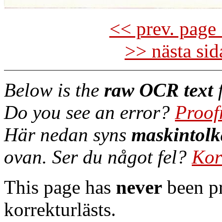
<< prev. page 
>> nästa si
Below is the
raw OCR text
f
Do you see an error?
Proof
Här nedan syns
maskintolk
ovan. Ser du något fel?
Kor
This page has
never
been pr
korrekturlästs.