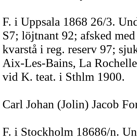
F. i Uppsala 1868 26/3. Und
S7; löjtnant 92; afsked med t
kvarstå i reg. reserv 97; sj
Aix-Les-Bains, La Rochell
vid K. teat. i Sthlm 1900.
Carl Johan (Jolin) Jacob For
F. i Stockholm 18686/n. Und