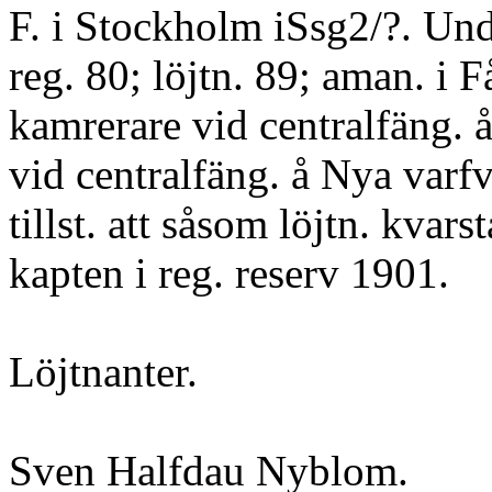
F. i Stockholm iSsg2/?. Und
reg. 80; löjtn. 89; aman. i F
kamrerare vid centralfäng.
vid centralfäng. å Nya varfv
tillst. att såsom löjtn. kvarst
kapten i reg. reserv 1901.
Löjtnanter.
Sven Halfdau Nyblom.