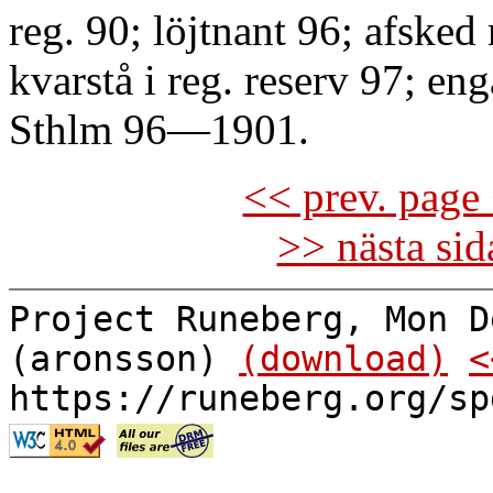
reg. 90; löjtnant 96; afsked 
kvarstå i reg. reserv 97; eng
Sthlm 96—1901.
<< prev. page 
>> nästa si
Project Runeberg, Mon D
(aronsson)
(download)
<
https://runeberg.org/sp