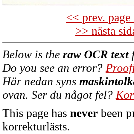
<< prev. page 
>> nästa si
Below is the
raw OCR text
f
Do you see an error?
Proof
Här nedan syns
maskintolk
ovan. Ser du något fel?
Kor
This page has
never
been pr
korrekturlästs.