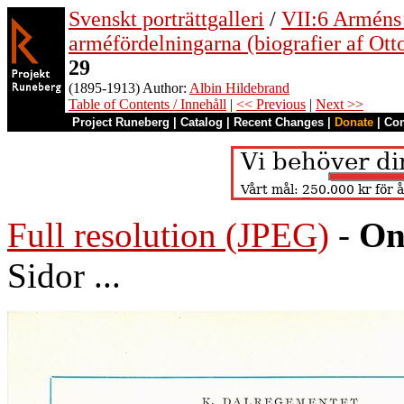
Svenskt porträttgalleri
/
VII:6 Arméns o
arméfördelningarna (biografier af Ott
29
(1895-1913) Author:
Albin Hildebrand
Table of Contents / Innehåll
|
<< Previous
|
Next >>
Project Runeberg
|
Catalog
|
Recent Changes
|
Donate
|
Co
Full resolution (JPEG)
-
On
Sidor ...