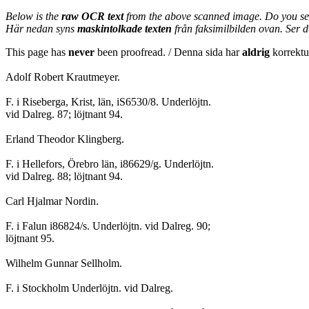
Below is the
raw OCR text
from the above scanned image. Do you se
Här nedan syns
maskintolkade texten
från faksimilbilden ovan. Ser 
This page has
never
been proofread. / Denna sida har
aldrig
korrektur
Adolf Robert Krautmeyer.
F. i Riseberga, Krist, län, iS6530/8. Underlöjtn.
vid Dalreg. 87; löjtnant 94.
Erland Theodor Klingberg.
F. i Hellefors, Örebro län, i86629/g. Underlöjtn.
vid Dalreg. 88; löjtnant 94.
Carl Hjalmar Nordin.
F. i Falun i86824/s. Underlöjtn. vid Dalreg. 90;
löjtnant 95.
Wilhelm Gunnar Sellholm.
F. i Stockholm Underlöjtn. vid Dalreg.