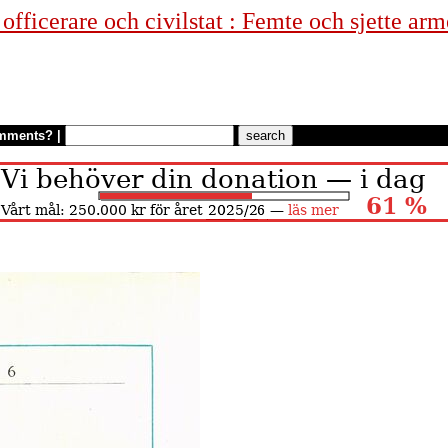
fficerare och civilstat : Femte och sjette arm
mments?
|