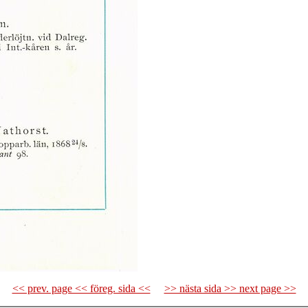
<< prev. page << föreg. sida <<
>> nästa sida >> next page >>