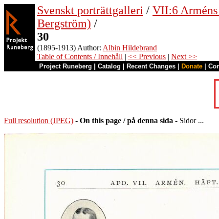
Svenskt porträttgalleri
/
VII:6 Arméns o
Bergström)
/
30
(1895-1913) Author:
Albin Hildebrand
Table of Contents / Innehåll
|
<< Previous
|
Next >>
Project Runeberg
|
Catalog
|
Recent Changes
|
Donate
|
Co
Full resolution (JPEG)
-
On this page / på denna sida
- Sidor ...