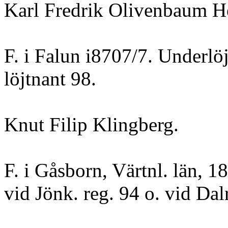
Karl Fredrik Olivenbaum He
F. i Falun i8707/7. Underlöj
löjtnant 98.
Knut Filip Klingberg.
F. i Gåsborn, Värtnl. län, 1
vid Jönk. reg. 94 o. vid Dalr