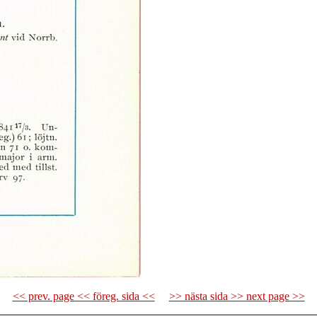
<< prev. page << föreg. sida <<
>> nästa sida >> next page >>