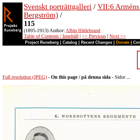
Svenskt porträttgalleri
/
VII:6 Arméns o
Bergström)
/
115
(1895-1913) Author:
Albin Hildebrand
Table of Contents / Innehåll
|
<< Previous
|
Next >>
Project Runeberg
|
Catalog
|
Recent Changes
|
Donate
|
Co
Full resolution (JPEG)
-
On this page / på denna sida
- Sidor ...