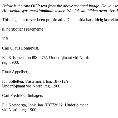
Below is the
raw OCR text
from the above scanned image. Do you se
Här nedan syns
maskintolkade texten
från faksimilbilden ovan. Ser 
This page has
never
been proofread. / Denna sida har
aldrig
korrektur
k. norrbottens regemente
115
Carl Olaus Lönnqvist.
F. i Kristinehamn i8So27/2. Underlöjtnant vid Norrb.
reg. t 900.
Einar Appelberg.
F. i Sollefteå, Västernorrl. län, 187712/e.
Underlöjtnant vid Norrb. reg. 1900.
Carl Fredrik Grönhagen.
F. i Korsberga, Jönk. län. T8772fi/i2. Underlöjtnant
vid Norrb. reg. 1900.