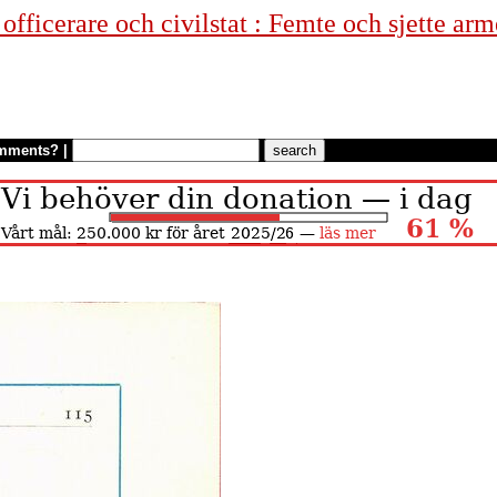
fficerare och civilstat : Femte och sjette arm
mments?
|