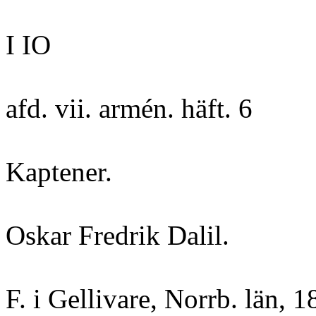
I IO
afd. vii. armén. häft. 6
Kaptener.
Oskar Fredrik Dalil.
F. i Gellivare, Norrb. län, 