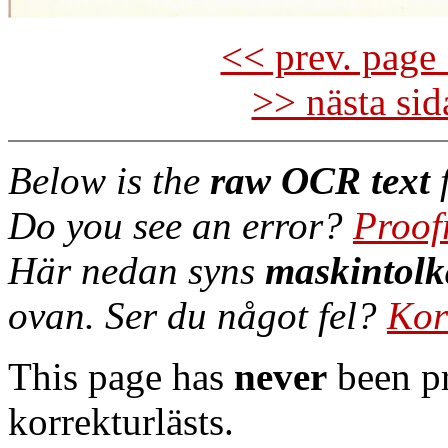
<< prev. page 
>> nästa si
Below is the
raw OCR text
f
Do you see an error?
Proof
Här nedan syns
maskintolk
ovan. Ser du något fel?
Kor
This page has
never
been pr
korrekturlästs.