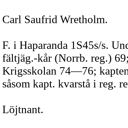
Carl Saufrid Wretholm.
F. i Haparanda 1S45s/s. Und
fältjäg.-kår (Norrb. reg.) 69
Krigsskolan 74—76; kapten 8
såsom kapt. kvarstå i reg. r
Löjtnant.