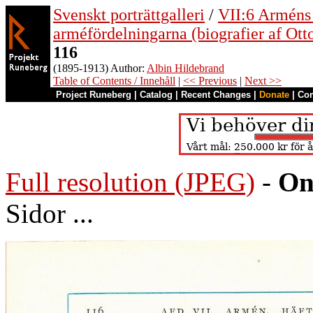
Svenskt porträttgalleri
/
VII:6 Arméns o
arméfördelningarna (biografier af Ott
116
(1895-1913) Author:
Albin Hildebrand
Table of Contents / Innehåll
|
<< Previous
|
Next >>
Project Runeberg
|
Catalog
|
Recent Changes
|
Donate
|
Co
Full resolution (JPEG)
-
On
Sidor ...