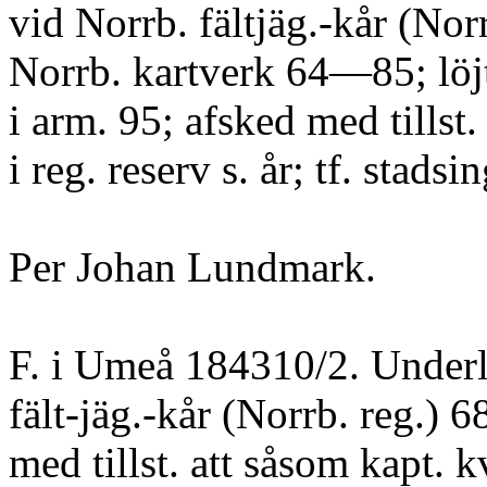
vid Norrb. fältjäg.-kår (Norr
Norrb. kartverk 64—85; löjt
i arm. 95; afsked med tillst.
i reg. reserv s. år; tf. stads
Per Johan Lundmark.
F. i Umeå 184310/2. Underl
fält-jäg.-kår (Norrb. reg.) 6
med tillst. att såsom kapt. kv