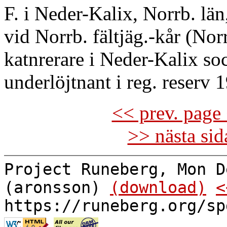
F. i Neder-Kalix, Norrb. lä
vid Norrb. fältjäg.-kår (Nor
katnrerare i Neder-Kalix so
underlöjtnant i reg. reserv 
<< prev. page 
>> nästa si
Project Runeberg, Mon D
(aronsson)
(download)
<
https://runeberg.org/sp