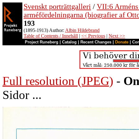
Svenskt porträttgalleri
/
VII:6 Arméns o
arméfördelningarna (biografier af Ott
193
(1895-1913) Author:
Albin Hildebrand
Table of Contents / Innehåll
|
<< Previous
|
Next >>
Project Runeberg
|
Catalog
|
Recent Changes
|
Donate
|
Co
Full resolution (JPEG)
-
On
Sidor ...