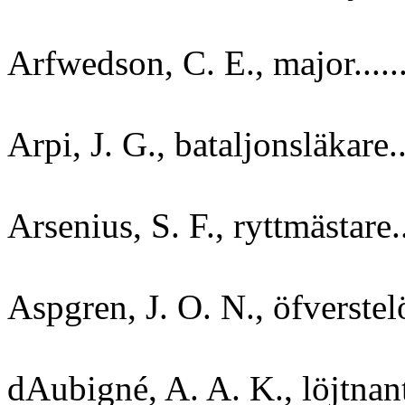
Arfwedson, C. E., major......
Arpi, J. G., bataljonsläkare...
Arsenius, S. F., ryttmästare..
Aspgren, J. O. N., öfverstelö
dAubigné, A. A. K., löjtnant.