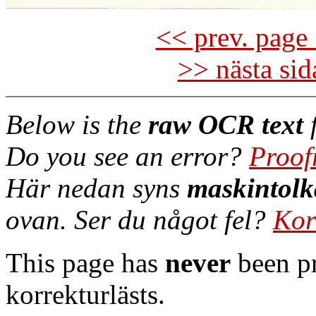
<< prev. page 
>> nästa si
Below is the
raw OCR text
f
Do you see an error?
Proof
Här nedan syns
maskintolk
ovan. Ser du något fel?
Kor
This page has
never
been pr
korrekturlästs.