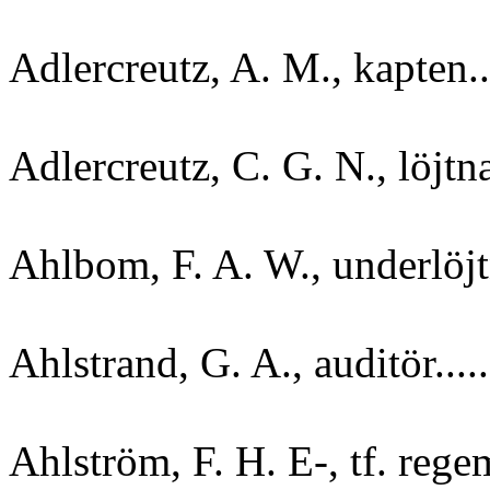
Adlercreutz, A. M., kapten...
Adlercreutz, C. G. N., löjtna
Ahlbom, F. A. W., underlöjtn
Ahlstrand, G. A., auditör.....
Ahlström, F. H. E-, tf. rege