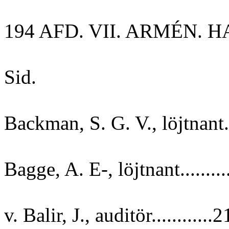
194 AFD. VII. ARMÉN. HA
Sid.
Backman, S. G. V., löjtnant..
Bagge, A. E-, löjtnant........
v. Balir, J., auditör............2