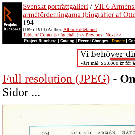
Svenskt porträttgalleri
/
VII:6 Arméns o
arméfördelningarna (biografier af Ott
194
(1895-1913) Author:
Albin Hildebrand
Table of Contents / Innehåll
|
<< Previous
|
Next >>
Project Runeberg
|
Catalog
|
Recent Changes
|
Donate
|
Co
Full resolution (JPEG)
-
On
Sidor ...