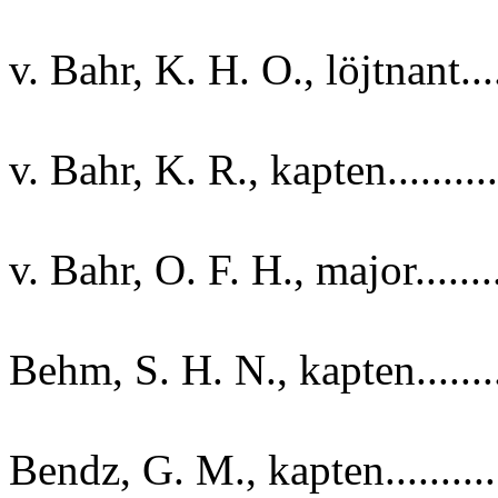
v. Bahr, K. H. O., löjtnant....
v. Bahr, K. R., kapten........
v. Bahr, O. F. H., major.......
Behm, S. H. N., kapten.......
Bendz, G. M., kapten.........