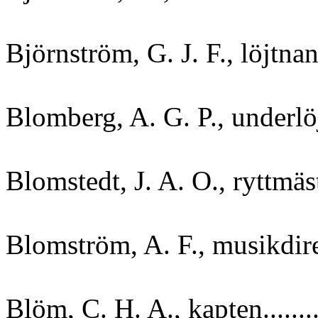
Björnström, G. J. F., löjtnant
Blomberg, A. G. P., underlöj
Blomstedt, J. A. O., ryttmäst
Blomström, A. F., musikdirek
Blöm, C. H. A., kapten.......