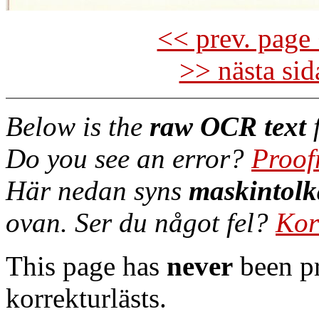
<< prev. page 
>> nästa si
Below is the
raw OCR text
f
Do you see an error?
Proof
Här nedan syns
maskintolk
ovan. Ser du något fel?
Kor
This page has
never
been pr
korrekturlästs.