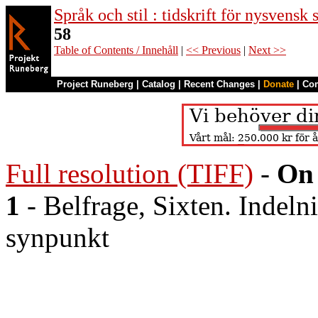
Språk och stil : tidskrift för nysvensk
58
Table of Contents / Innehåll
|
<< Previous
|
Next >>
Project Runeberg
|
Catalog
|
Recent Changes
|
Donate
|
Co
Full resolution (TIFF)
-
On 
1
- Belfrage, Sixten. Indelni
synpunkt