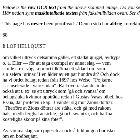
Below is the
raw OCR text
from the above scanned image. Do you se
Här nedan syns
maskintolkade texten
från faksimilbilden ovan. Ser 
This page has
never
been proofread. / Denna sida har
aldrig
korrektur
68
Ii LOF HELLQUIST
om vilket uttryck detsamma gäller, ett städat gurgel, avdrypa
o. a. Eller — för att taga exempel av annat slag — vem
skulle t. ex. våga a priori tilldöma ett sådant ord som
sin-selera ’urinari’1 en ålder av ett par hundra år? Och dock
ha vi ordet belagt redan från 1697 hos Weise: "Pojkarne
. . sinselerade i värieslidan". Rätt överraskande är det
också att t. ex. se ett uttryck som ’gå och svansa’ om
behagsjuka kvinnor uppträda redan i Gustav Vasas bibel, hos
Esaia, där profeten i kap. 3 vänder sig mot Zions döttrar:
"Therföre at Zions döttrar äre stålta, och gå med rakom
hals, medh ferghat ansichte, gå och swantza, och haffua
kosteligha skoor på sina föter".
Av samma slag som pigesch är också bildningen bodisko
om en bodbetjänt.