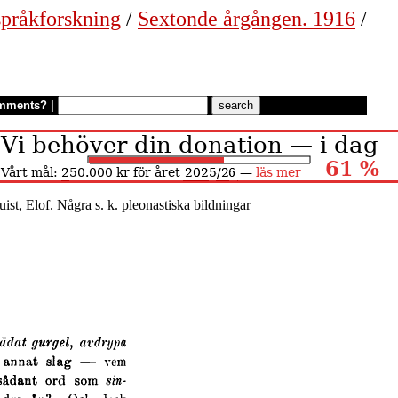
 språkforskning
/
Sextonde årgången. 1916
/
mments?
|
uist, Elof. Några s. k. pleonastiska bildningar