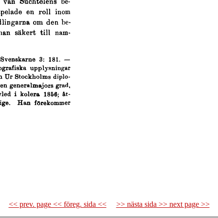
<< prev. page << föreg. sida <<
>> nästa sida >> next page >>