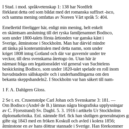
I Stud. i mod. språkvetenskap 1: 138 har Nordfelt
förklarat detta ord som bildat med det romanska suffixet -isco,
och samma mening omfattas av Noreen Vårt språk 5: 404.
Emellertid föreligger här, enligt min mening, helt enkelt
en skämtsam anslutning till det ryska familjenamnet Bodisco,
som under 1800-talets första årtionden var ganska känt i
Sverige, åtminstone i Stockholm. Man har därvid mindre
att tänka på konteramiralen med detta namn, som under
kriget 1808 intog Gotland och där var guvernör under tre
veckor, till dess svenskarna återtogo ön. Utan här är
närmast fråga om legationsrådet vid general van Suchtelens
beskickning Bodisco, som under 1820-talet spelade en roll inom
huvudstadens sällskapsliv och i underhandlingarna om den
bekanta skeppshandeln2. I Stockholm var han säkert till nam-
1 F. A. Dahlgren Gloss.
2 Se t. ex. Crusenstolpe Carl Johan och Svenskarne 3: 181. —
Om Bodisco (André de B.) lämnas några biografiska upplysningar
av C. F(orsstrand) Sv. Dagbl. 5. 3. 1916 i artikeln Ur Stockholms
diplomatkrönika. Enl. nämnde förf. fick han slutligen generalmajors g
gifte sig 1843 med en fröken Koskull och avled i kolera 1856;
åtminstone en av hans döttrar stannade i Sverige. Han förekommer