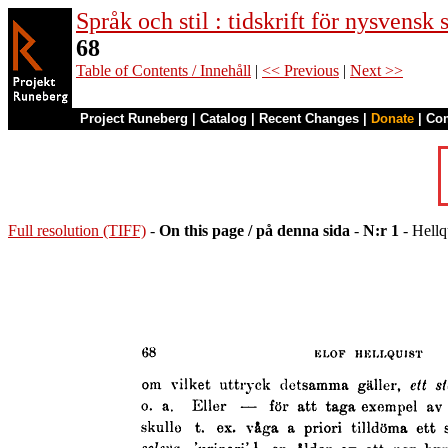
Språk och stil : tidskrift för nysvensk
68
Table of Contents / Innehåll
|
<< Previous
|
Next >>
Project Runeberg
|
Catalog
|
Recent Changes
|
Donate
|
Co
Full resolution (TIFF)
-
On this page / på denna sida
-
N:r 1
- Hellq