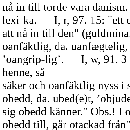
nå in till torde vara danism.
lexi-ka. — I, r, 97. 15: "ett d
att nå in till den" (guldmina
oanfäktlig, da. uanfægtelig, 
’oangrip-lig’. — I, w, 91. 3 :
henne, så
säker och oanfäktlig nyss i
obedd, da. ubed(e)t, ’objude
sig obedd känner." Obs.! I
obedd till, går otackad från