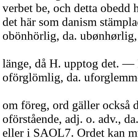
verbet be, och detta obedd 
det här som danism stämpla
obönhörlig, da. ubønhørlig,
länge, då H. upptog det. — I
oförglömlig, da. uforglemme
om föreg, ord gäller också d
oförstående, adj. o. adv., d
eller i SAOL7. Ordet kan m