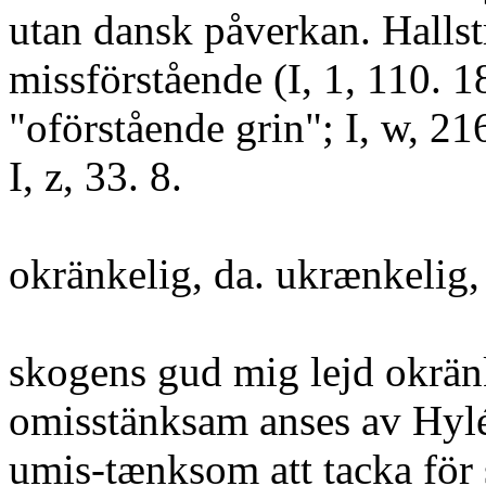
utan dansk påverkan. Halls
missförstående (I, 1, 110. 18
"oförstående grin"; I, w, 21
I, z, 33. 8.
okränkelig, da. ukrænkelig,
skogens gud mig lejd okränk
omisstänksam anses av Hylén
umis-tænksom att tacka för si