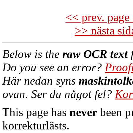
<< prev. page 
>> nästa si
Below is the
raw OCR text
f
Do you see an error?
Proof
Här nedan syns
maskintolk
ovan. Ser du något fel?
Kor
This page has
never
been pr
korrekturlästs.