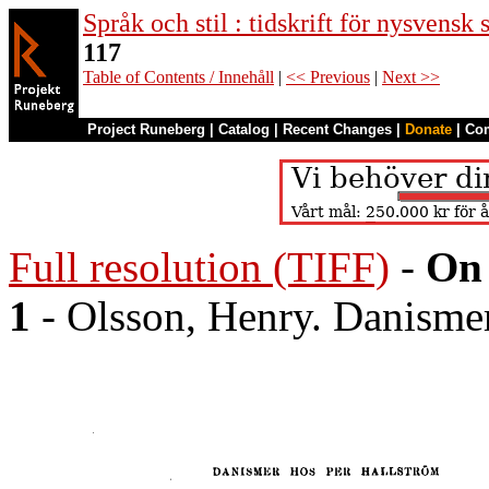
Språk och stil : tidskrift för nysvensk
117
Table of Contents / Innehåll
|
<< Previous
|
Next >>
Project Runeberg
|
Catalog
|
Recent Changes
|
Donate
|
Co
Full resolution (TIFF)
-
On 
1
- Olsson, Henry. Danismer