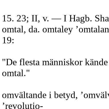
15. 23; II, v. — I Hagb. Sh
omtal, da. omtaley ’omtalan
19:
"De flesta människor kände
omtal."
omvältande i betyd, ’omväl
’revolutio-