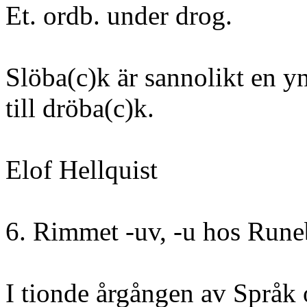
Et. ordb. under drog.
Slöba(c)k är sannolikt en y
till dröba(c)k.
Elof Hellquist
6. Rimmet -uv, -u hos Rune
I tionde årgången av Språk o