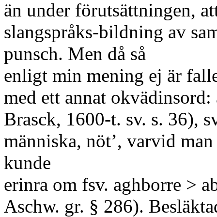
än under förutsättningen, att
slangspråks-bildning av sam
punsch. Men då så
enligt min mening ej är fallet
med ett annat okvädinsord: 
Brasck, 1600-t. sv. s. 36), s
människa, nöt’, varvid man 
kunde
erinra om fsv. aghborre > ab
Aschw. gr. § 286). Besläkta