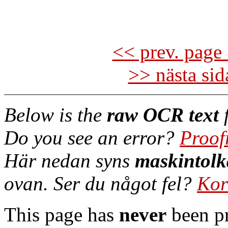
<< prev. page 
>> nästa si
Below is the
raw OCR text
f
Do you see an error?
Proof
Här nedan syns
maskintolk
ovan. Ser du något fel?
Kor
This page has
never
been pr