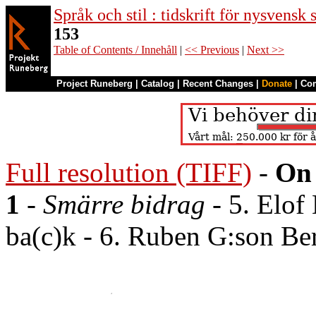
Språk och stil : tidskrift för nysvensk
153
Table of Contents / Innehåll
|
<< Previous
|
Next >>
Project Runeberg
|
Catalog
|
Recent Changes
|
Donate
|
Co
Full resolution (TIFF)
-
On 
1
-
Smärre bidrag
- 5. Elof 
ba(c)k - 6. Ruben G:son Be