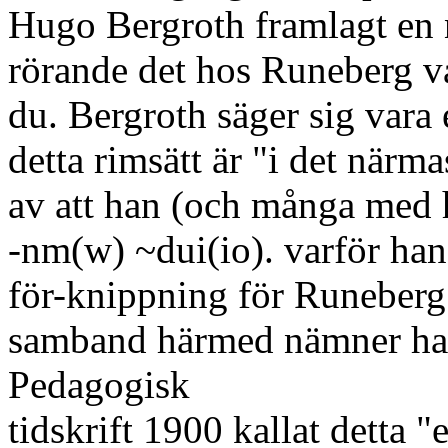
Hugo Bergroth framlagt en n
rörande det hos Runeberg va
du. Bergroth säger sig vara 
detta rimsätt är "i det närma
av att han (och många med h
-nm(w) ~dui(io). varför han
för-knippning för Runeberg v
samband härmed nämner han, 
Pedagogisk
tidskrift 1900 kallat detta "