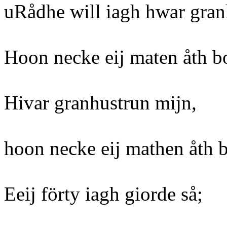
uRådhe will iagh hwar gran
Hoon necke eij maten åth b
Hivar granhustrun mijn,
hoon necke eij mathen åth b
Eeij förty iagh giorde så;