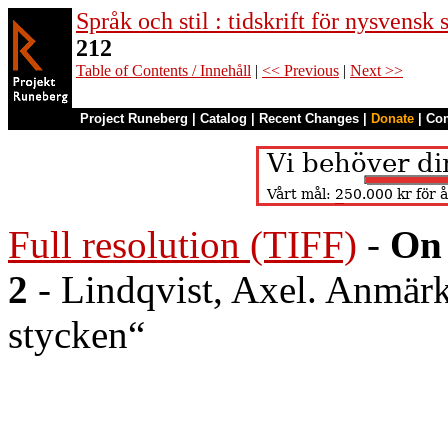
Språk och stil : tidskrift för nysvensk
212
Table of Contents / Innehåll
|
<< Previous
|
Next >>
Project Runeberg
|
Catalog
|
Recent Changes
|
Donate
|
Co
Full resolution (TIFF)
-
On 
2
- Lindqvist, Axel. Anmärk
stycken“