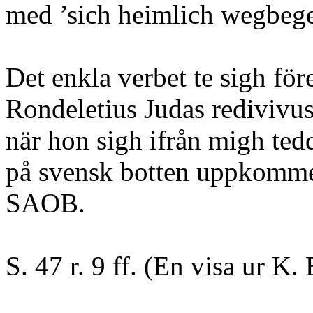
med ’sich heimlich wegbegeb
Det enkla verbet te sigh för
Rondeletius Judas redivivus 
när hon sigh ifrån migh ted
på svensk botten uppkommen
SAOB.
S. 47 r. 9 ff. (En visa ur K.