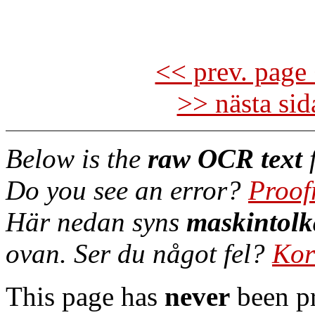
<< prev. page 
>> nästa si
Below is the
raw OCR text
f
Do you see an error?
Proof
Här nedan syns
maskintolk
ovan. Ser du något fel?
Kor
This page has
never
been pr