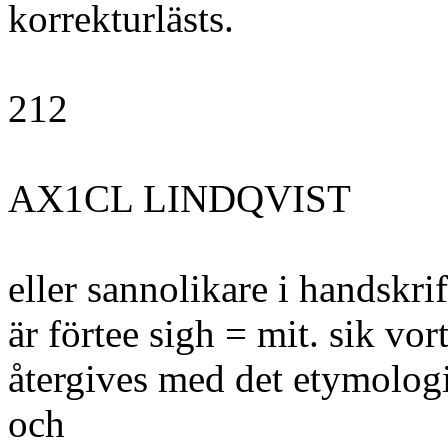
korrekturlästs.
212
AX1CL LINDQVIST
eller sannolikare i handskrif
är förtee sigh = mit. sik vo
återgives med det etymologis
och