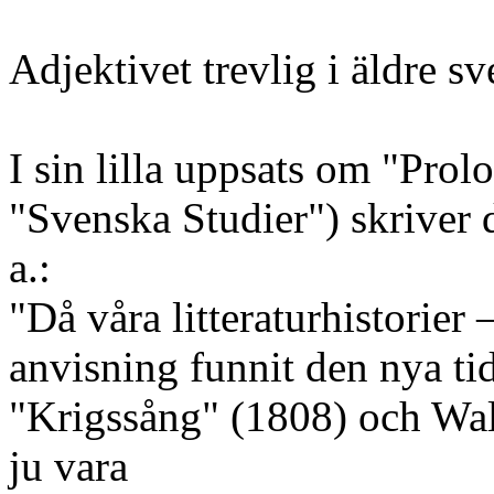
Adjektivet trevlig i äldre s
I sin lilla uppsats om "Prol
"Svenska Studier") skriver
a.:
"Då våra litteraturhistorie
anvisning funnit den nya ti
"Krigssång" (1808) och Wal
ju vara