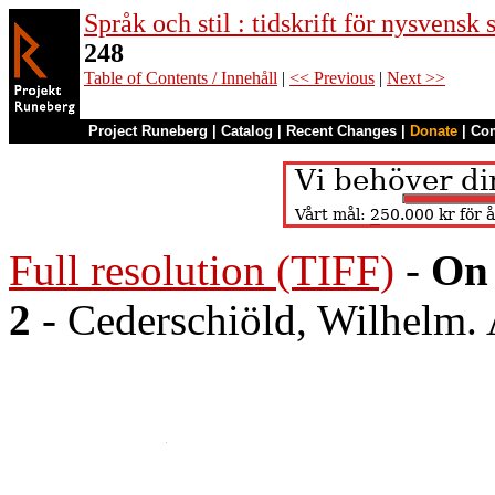
Språk och stil : tidskrift för nysvensk
248
Table of Contents / Innehåll
|
<< Previous
|
Next >>
Project Runeberg
|
Catalog
|
Recent Changes
|
Donate
|
Co
Full resolution (TIFF)
-
On 
2
- Cederschiöld, Wilhelm. A