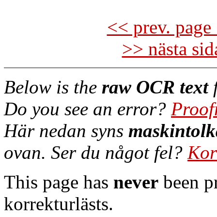
<< prev. page 
>> nästa si
Below is the
raw OCR text
f
Do you see an error?
Proof
Här nedan syns
maskintolk
ovan. Ser du något fel?
Kor
This page has
never
been pr
korrekturlästs.