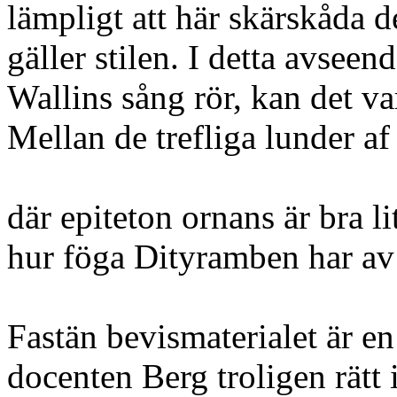
lämpligt att här skärskåda de
gäller stilen. I detta avseen
Wallins sång rör, kan det va
Mellan de trefliga lunder af
där epiteton ornans är bra li
hur föga Dityramben har av
Fastän bevismaterialet är e
docenten Berg troligen rät