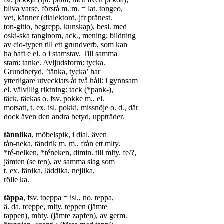
bliva varse, förstå m. m. = lat. tongeo,
vet, känner (dialektord, jfr pränest.
ton-gitio, begrepp, kunskap), besl. med
oski-ska tanginom, ack., mening; bildning
av cio-typen till ett grundverb, som kan
ha haft e el. o i stamstav. Till samma
stam: tanke. Avljudsform: tycka.
Grundbetyd, ’tänka, tycka’ har
ytterligare utvecklats åt två håll: i gynnsam
el. välvillig riktning: tack (*pank-),
täck, täckas o. fsv. pokke m., el.
motsatt, t. ex. isl. pokki, missnöje o. d., där
dock även den andra betyd, uppträder.
tännlika
, möbelspik, i dial. även
tån-neka, tändrik m. m., från ett mlty.
*té-nelken, *téneken, dimin. till mlty. fe/?,
jämten (se ten), av samma slag som
t. ex. fänika, läddika, nejlika,
rölle ka.
täppa
, fsv. toeppa = isl., no. teppa,
ä. da. tceppe, mlty. teppen (jämte
tappen), mhty. (jämte zapfen), av germ.