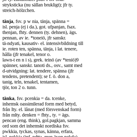
stryksticka (nu sällan brukligt); jfr ty.
streich-hölzchen.
tänja
, fsv. p w nia, tänja, spänna =
isl. penja (ej i da.), got. ufpanjan, fsax.
thenjan, fhty. dennen (ty. dehnen), ägs.
pennan, av ie. *toneiö, jfr sanskr.
tä-ndyati, kausativ- el. intensivbildning till
ie. roten ten, spänna, tänja, i lat. tenere,
hålla (jfr tenakel, tenor o.
lawn-t en n i s), grek. teinö (av *teniö)9
spänner, sanskr. tanoti ds., osv., samt med
d-utvidgning: lat. tendere, spänna (jfr
tendens, pretendent); se f. ö. don a,
tanig, teln, tenakel, tentamen,
tjör, ton 2 o. tunn.
tänka
, fsv. pcenkia = da. tcenke,
inhemsk oassimilerad form med betyd,
från Ity. el. lånat (med försvenskad form)
från mlty. denken = fhty., ty. = ägs.
pencan (eng. think), gol.pagkjan, samma
ord som det inhemskt nordiska fsv.
pwkkia, tyckas, synas, känna, erfara,
isl. pekkja (ipf. pdtta, men även pekda),