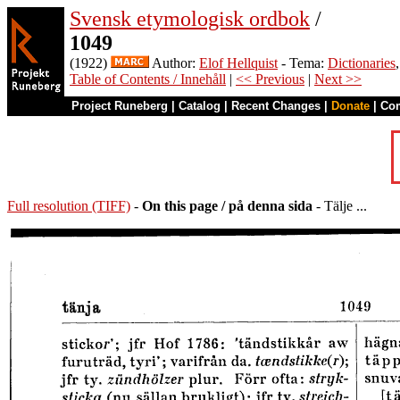
Svensk etymologisk ordbok
/
1049
(1922)
Author:
Elof Hellquist
- Tema:
Dictionaries
Table of Contents / Innehåll
|
<< Previous
|
Next >>
Project Runeberg
|
Catalog
|
Recent Changes
|
Donate
|
Co
Full resolution (TIFF)
-
On this page / på denna sida
- Tälje ...