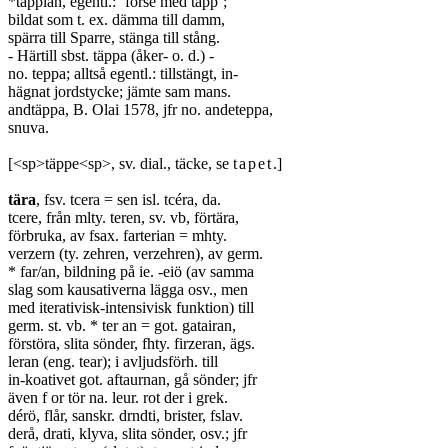
*tappian, egentl.: ’förse med tapp’;
bildat som t. ex. dämma till damm,
spärra till Sparre, stänga till stång.
- Härtill sbst. täppa (åker- o. d.) -
no. teppa; alltså egentl.: tillstängt, in-
hägnat jordstycke; jämte sam mans.
andtäppa, B. Olai 1578, jfr no. andeteppa,
snuva.
[<sp>täppe<sp>, sv. dial., täcke, se
tapet
.]
tära
, fsv. tcera = sen isl. tcéra, da.
tcere, från mlty. teren, sv. vb, förtära,
förbruka, av fsax. farterian = mhty.
verzern (ty. zehren, verzehren), av germ.
* far/an, bildning på ie. -eiö (av samma
slag som kausativerna lägga osv., men
med iterativisk-intensivisk funktion) till
germ. st. vb. * ter an = got. gatairan,
förstöra, slita sönder, fhty. firzeran, ägs.
leran (eng. tear); i avljudsförh. till
in-koativet got. aftaurnan, gå sönder; jfr
även f or tör na. leur. rot der i grek.
dérö, flår, sanskr. drndti, brister, fslav.
derå, drati, klyva, slita sönder, osv.; jfr