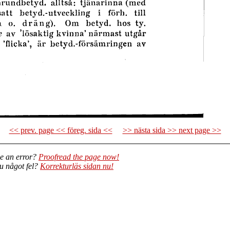
<< prev. page << föreg. sida <<
>> nästa sida >> next page >>
e an error?
Proofread the page now!
du något fel?
Korrekturläs sidan nu!