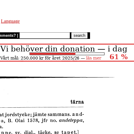
,
Language
mments?
|