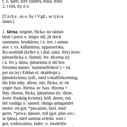
f. ö. tjärn, torv (slutet), trasa, trind
2, t röd, try n e.
[
Tärby
, sn o. by i Vgtl., se
tjära
slutet.]
1.
tärna
, ungmö, flicka; nu nästan
blott i poesi o. högre stil, jfr dock
sammans, brudtärna; i ä. nsv. i annan
anv. t. ex. källartärna, uppasserska,
Ro-senfeldt (keller-); i dial. (atm. förr) även:
tjänsteflicka o. fästmö, fsv. thcerna (ej
i ä. fsv.), tärna, tjänarinna (i sht hos
förnäma damer,’ kammarfröken’) = isl.
per na (ej i Eddan el. skaldespr.),
tjänstekvinna; tydl., med vokalförkortning,
lån från mlty. dérne, mö, flicka, el. ett
yngre fsax. therna, av fsax. thiorna =
fhty. diorna, flicka, tjänarinna (ty. dirne,
även: lösaktig kvinna), höll. deern, enl.
det vanliga o. sannol. riktiga antagandet
motsv. ett got. *piwairnö, besl. med
germ. *pewa- tjänare, träl (got. plus osv.;
se tjäna), med samma avledn. som i
got. widuwairna, fader- o. moderlös