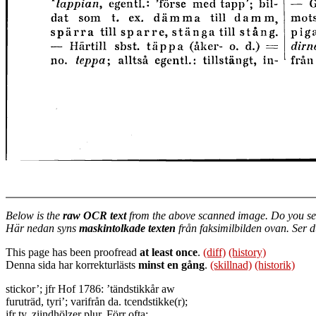
Below is the
raw OCR text
from the above scanned image. Do you se
Här nedan syns
maskintolkade texten
från faksimilbilden ovan. Ser 
This page has been proofread
at least once
.
(diff)
(history)
Denna sida har korrekturlästs
minst en gång
.
(skillnad)
(historik)
stickor’; jfr Hof 1786: ’tändstikkår aw
furuträd, tyri’; varifrån da. tcendstikke(r);
jfr ty. ziindhölzer plur. Förr ofta: