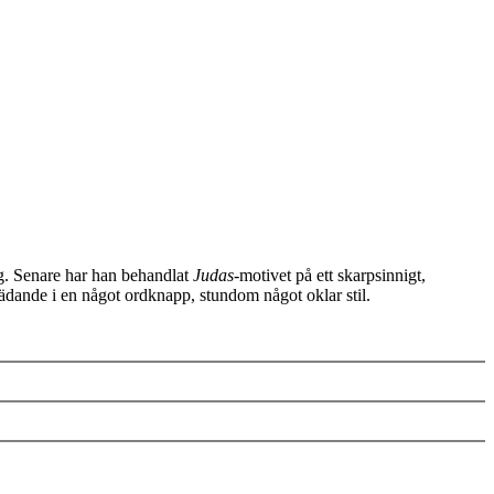
ng. Senare har han behandlat
Judas
-motivet på ett skarpsinnigt,
rädande i en något ordknapp, stundom något oklar stil.