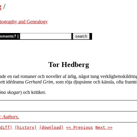
g
/
iography and Genealogy
mments?
|
Tor Hedberg
tade en rad romaner och noveller af ärlig, något tung verklighetsskildri
ett idédrama
Gerhard Grim
, som röja djupsinne och känsla, ofta framt
öna skogar
) och kritiker.
c Authors
.
diff)
(history)
(download)
<< Previous
Next >>