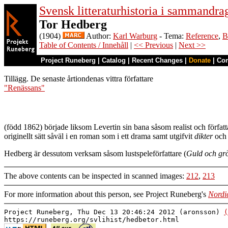
Svensk litteraturhistoria i sammandra
Tor Hedberg
(1904)
Author:
Karl Warburg
- Tema:
Reference
,
B
Table of Contents / Innehåll
|
<< Previous
|
Next >>
Project Runeberg
|
Catalog
|
Recent Changes
|
Donate
|
Co
Tillägg. De senaste årtiondenas vittra författare
"Renässans"
(född 1862) började liksom Levertin sin bana såsom realist och förfat
originellt sätt såväl i en roman som i ett drama samt utgifvit
dikter
och 
Hedberg är dessutom verksam såsom lustspeleförfattare (
Guld och gr
The above contents can be inspected in scanned images:
212
,
213
For more information about this person, see Project Runeberg's
Nordi
Project Runeberg, Thu Dec 13 20:46:24 2012 (aronsson)
(
https://runeberg.org/svlihist/hedbetor.html