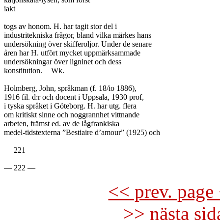
iakt

togs av honom. H. har tagit stor del i

industritekniska frågor, bland vilka märkes hans

undersökning över skifferoljor. Under de senare

åren har H. utfört mycket uppmärksammade

undersökningar över ligninet och dess

konstitution.	Wk.

Holmberg, John, språkman (f. 18/io 1886),

1916 fil. d:r och docent i Uppsala, 1930 prof,

i tyska språket i Göteborg. H. har utg. flera

om kritiskt sinne och noggrannhet vittnande

arbeten, främst ed. av de lågfrankiska

medel-tidstexterna ”Bestiaire d’amour” (1925) och

— 221 —

<< prev. page 
>> nästa si