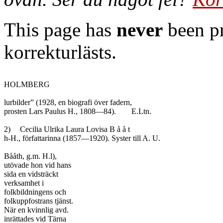
This page has
never
been pr
korrekturlästs.
HOLMBERG

lurbilder” (1928, en biografi över fadern,

prosten Lars Paulus H., 1808—84).	E.Ltn.

2)	Cecilia Ulrika Laura Lovisa B å å t

h-H., författarinna (1857—1920). Syster till A. U.

Bååth, g.m. H.l),

utövade hon vid hans

sida en vidsträckt

verksamhet i

folkbildningens och

folkuppfostrans tjänst.

När en kvinnlig avd.

inrättades vid Tärna
