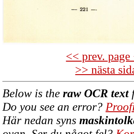
<< prev. page 
>> nästa si
Below is the
raw OCR text
f
Do you see an error?
Proof
Här nedan syns
maskintolk
ovan. Ser du något fel?
Kor