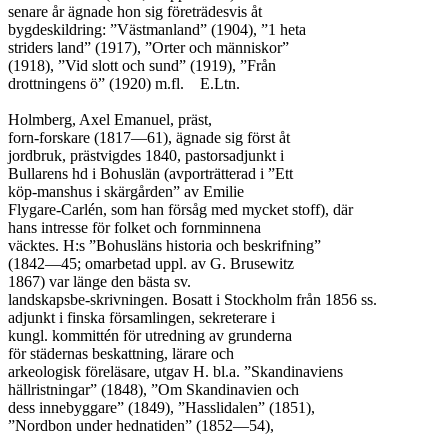
senare år ägnade hon sig företrädesvis åt

bygdeskildring: ”Västmanland” (1904), ”1 heta

striders land” (1917), ”Orter och människor”

(1918), ”Vid slott och sund” (1919), ”Från

drottningens ö” (1920) m.fl.	E.Ltn.

Holmberg, Axel Emanuel, präst,

forn-forskare (1817—61), ägnade sig först åt

jordbruk, prästvigdes 1840, pastorsadjunkt i

Bullarens hd i Bohuslän (avporträtterad i ”Ett

köp-manshus i skärgården” av Emilie

Flygare-Carlén, som han försåg med mycket stoff), där

hans intresse för folket och fornminnena

väcktes. H:s ”Bohusläns historia och beskrifning”

(1842—45; omarbetad uppl. av G. Brusewitz

1867) var länge den bästa sv.

landskapsbe-skrivningen. Bosatt i Stockholm från 1856 ss.

adjunkt i finska församlingen, sekreterare i

kungl. kommittén för utredning av grunderna

för städernas beskattning, lärare och

arkeologisk föreläsare, utgav H. bl.a. ”Skandinaviens

hällristningar” (1848), ”Om Skandinavien och

dess innebyggare” (1849), ”Hasslidalen” (1851),

”Nordbon under hednatiden” (1852—54),
