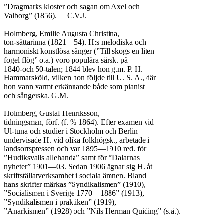
”Dragmarks kloster och sagan om Axel och

Valborg” (1856).	C.V.J.

Holmberg, Emilie Augusta Christina,

ton-sättarinna (1821—54). H:s melodiska och

harmoniskt konstlösa sånger (”Till skogs en liten

fogel flög” o.a.) voro populära särsk. på

1840-och 50-talen; 1844 blev hon g.m. P. H.

Hammarsköld, vilken hon följde till U. S. A., där

hon vann varmt erkännande både som pianist

och sångerska.	G.M.

Holmberg, Gustaf Henriksson,

tidningsman, förf. (f. % 1864). Efter examen vid

Ul-tuna och studier i Stockholm och Berlin

undervisade H. vid olika folkhögsk., arbetade i

landsortspressen och var 1895—1910 red. för

”Hudiksvalls allehanda” samt för ”Dalarnas

nyheter” 1901—03. Sedan 1906 ägnar sig H. åt

skriftställarverksamhet i sociala ämnen. Bland

hans skrifter märkas ”Syndikalismen” (1910),

”Socialismen i Sverige 1770—1886” (1913),

”Syndikalismen i praktiken” (1919),

”Anarkismen” (1928) och ”Nils Herman Quiding” (s.å.).
