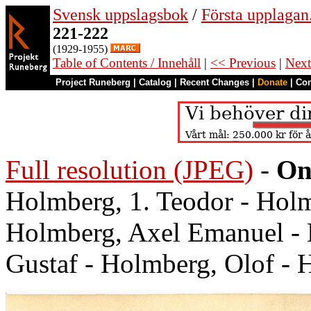
Svensk uppslagsbok
/
Första upplagan.
221-222
(1929-1955)
Table of Contents / Innehåll
|
<< Previous
|
Next
Project Runeberg
|
Catalog
|
Recent Changes
|
Donate
|
Co
Full resolution (JPEG)
-
On
Holmberg, 1. Teodor - Holmb
Holmberg, Axel Emanuel - 
Gustaf - Holmberg, Olof - 