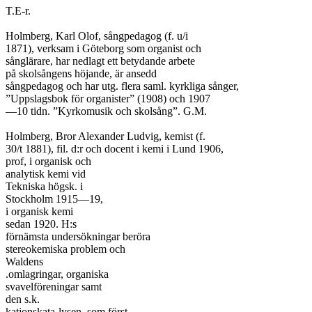
T.E-r.

Holmberg, Karl Olof, sångpedagog (f. u/i

1871), verksam i Göteborg som organist och

sånglärare, har nedlagt ett betydande arbete

på skolsångens höjande, är ansedd

sångpedagog och har utg. flera saml. kyrkliga sånger,

”Uppslagsbok för organister” (1908) och 1907

—10 tidn. ”Kyrkomusik och skolsång”. G.M.

Holmberg, Bror Alexander Ludvig, kemist (f.

30/t 1881), fil. d:r och docent i kemi i Lund 1906,

prof, i organisk och

analytisk kemi vid

Tekniska högsk. i

Stockholm 1915—19,

i organisk kemi

sedan 1920. H:s

förnämsta undersökningar beröra

stereokemiska problem och

Waldens

.omlagringar, organiska

svavelföreningar samt

den s.k.

katjonskata-lysen, som först
