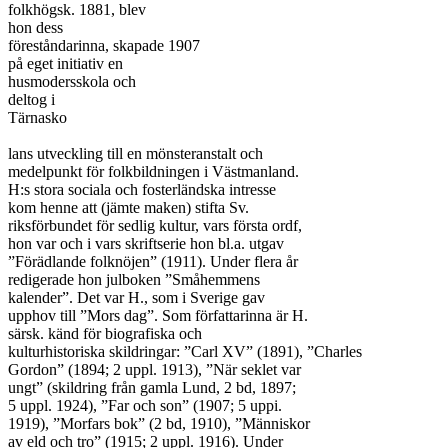
folkhögsk. 1881, blev

hon dess

föreståndarinna, skapade 1907

på eget initiativ en

husmodersskola och

deltog i

Tärnasko

lans utveckling till en mönsteranstalt och

medelpunkt för folkbildningen i Västmanland.

H:s stora sociala och fosterländska intresse

kom henne att (jämte maken) stifta Sv.

riksförbundet för sedlig kultur, vars första ordf,

hon var och i vars skriftserie hon bl.a. utgav

”Förädlande folknöjen” (1911). Under flera år

redigerade hon julboken ”Småhemmens

kalender”. Det var H., som i Sverige gav

upphov till ”Mors dag”. Som författarinna är H.

särsk. känd för biografiska och

kulturhistoriska skildringar: ”Carl XV” (1891), ”Charles

Gordon” (1894; 2 uppl. 1913), ”När seklet var

ungt” (skildring från gamla Lund, 2 bd, 1897;

5 uppl. 1924), ”Far och son” (1907; 5 uppi.

1919), ”Morfars bok” (2 bd, 1910), ”Människor

av eld och tro” (1915; 2 uppl. 1916). Under
