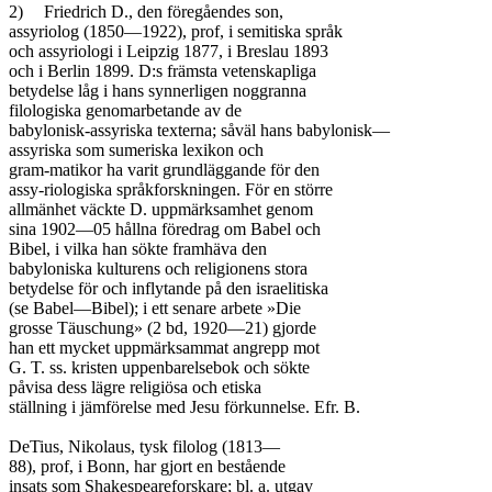
2)	Friedrich D., den föregåendes son,

assyriolog (1850—1922), prof, i semitiska språk

och assyriologi i Leipzig 1877, i Breslau 1893

och i Berlin 1899. D:s främsta vetenskapliga

betydelse låg i hans synnerligen noggranna

filologiska genomarbetande av de

babylonisk-assyriska texterna; såväl hans babylonisk—

assyriska som sumeriska lexikon och

gram-matikor ha varit grundläggande för den

assy-riologiska språkforskningen. För en större

allmänhet väckte D. uppmärksamhet genom

sina 1902—05 hållna föredrag om Babel och

Bibel, i vilka han sökte framhäva den

babyloniska kulturens och religionens stora

betydelse för och inflytande på den israelitiska

(se Babel—Bibel); i ett senare arbete »Die

grosse Täuschung» (2 bd, 1920—21) gjorde

han ett mycket uppmärksammat angrepp mot

G. T. ss. kristen uppenbarelsebok och sökte

påvisa dess lägre religiösa och etiska

ställning i jämförelse med Jesu förkunnelse. Efr. B.

DeTius, Nikolaus, tysk filolog (1813—

88), prof, i Bonn, har gjort en bestående

insats som Shakespeareforskare; bl. a. utgav
