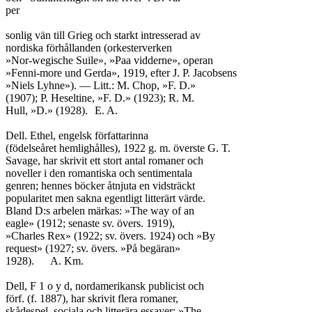
per

sonlig vän till Grieg och starkt intresserad av

nordiska förhållanden (orkesterverken

»Nor-wegische Suile», »Paa vidderne», operan

»Fenni-more und Gerda», 1919, efter J. P. Jacobsens

»Niels Lyhne»). — Litt.: M. Chop, »F. D.»

(1907); P. Heseltine, »F. D.» (1923); R. M.

Hull, »D.» (1928).	E. A.

Dell. Ethel, engelsk författarinna

(födelseåret hemlighålles), 1922 g. m. överste G. T.

Savage, har skrivit ett stort antal romaner och

noveller i den romantiska och sentimentala

genren; hennes böcker åtnjuta en vidsträckt

popularitet men sakna egentligt litterärt värde.

Bland D:s arbelen märkas: »The way of an

eagle» (1912; senaste sv. övers. 1919),

»Charles Rex» (1922; sv. övers. 1924) och »By

request» (1927; sv. övers. »På begäran»

1928).	A. Km.

Dell, F 1 o y d, nordamerikansk publicist och

förf. (f. 1887), har skrivit flera romaner,

skådespel, sociala och litterära essayer: »The
