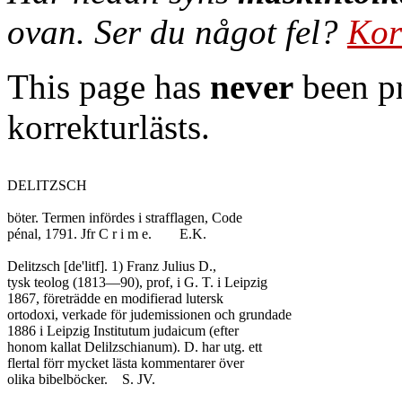
ovan. Ser du något fel?
Kor
This page has
never
been pr
korrekturlästs.
DELITZSCH

böter. Termen infördes i strafflagen, Code

pénal, 1791. Jfr C r i m e.	E.K.

Delitzsch [de'litf]. 1) Franz Julius D.,

tysk teolog (1813—90), prof, i G. T. i Leipzig

1867, företrädde en modifierad lutersk

ortodoxi, verkade för judemissionen och grundade

1886 i Leipzig Institutum judaicum (efter

honom kallat Delilzschianum). D. har utg. ett

flertal förr mycket lästa kommentarer över

olika bibelböcker.	S. JV.
