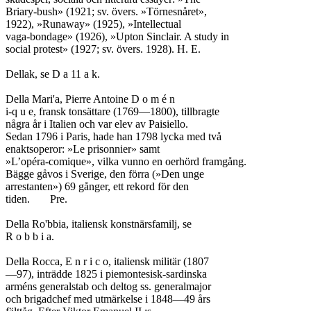
Briary-bush» (1921; sv. övers. »Törnesnåret»,

1922), »Runaway» (1925), »Intellectual

vaga-bondage» (1926), »Upton Sinclair. A study in

social protest» (1927; sv. övers. 1928). H. E.

Dellak, se D a 11 a k.

Della Mari'a, Pierre Antoine D o m é n

i-q u e, fransk tonsättare (1769—1800), tillbragte

några år i Italien och var elev av Paisiello.

Sedan 1796 i Paris, hade han 1798 lycka med två

enaktsoperor: »Le prisonnier» samt

»L’opéra-comique», vilka vunno en oerhörd framgång.

Bägge gåvos i Sverige, den förra (»Den unge

arrestanten») 69 gånger, ett rekord för den

tiden.	Pre.

Della Ro'bbia, italiensk konstnärsfamilj, se

R o b b i a.

Della Rocca, E n r i c o, italiensk militär (1807

—97), inträdde 1825 i piemontesisk-sardinska

arméns generalstab och deltog ss. generalmajor

och brigadchef med utmärkelse i 1848—49 års
