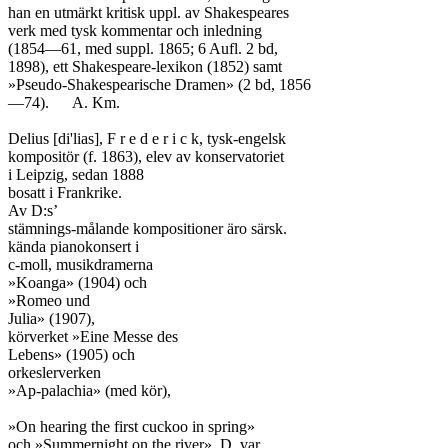
han en utmärkt kritisk uppl. av Shakespeares

verk med tysk kommentar och inledning

(1854—61, med suppl. 1865; 6 Aufl. 2 bd,

1898), ett Shakespeare-lexikon (1852) samt

»Pseudo-Shakespearische Dramen» (2 bd, 1856

—74).	A. Km.

Delius [di'lias], F r e d e r i c k, tysk-engelsk

kompositör (f. 1863), elev av konservatoriet

i Leipzig, sedan 1888

bosatt i Frankrike.

Av D:s’

stämnings-målande kompositioner äro särsk.

kända pianokonsert i

c-moll, musikdramerna

»Koanga» (1904) och

»Romeo und

Julia» (1907),

körverket »Eine Messe des

Lebens» (1905) och

orkeslerverken

»Ap-palachia» (med kör),

»On hearing the first cuckoo in spring»

och »Summernight on the river». D. var
