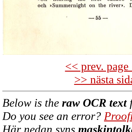
<< prev. page 
>> nästa si
Below is the
raw OCR text
f
Do you see an error?
Proof
Här nedan syns
maskintolk