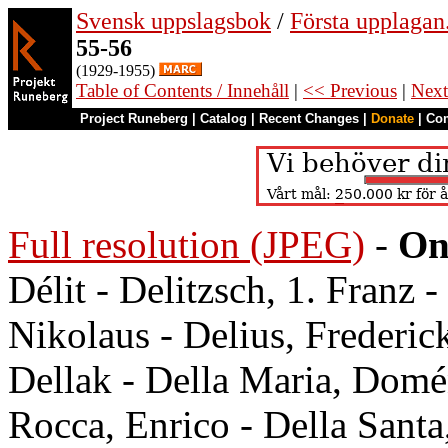
Svensk uppslagsbok
/
Första upplagan
55-56
(1929-1955)
Table of Contents / Innehåll
|
<< Previous
|
Next
Project Runeberg
|
Catalog
|
Recent Changes
|
Donate
|
Co
Full resolution (JPEG)
-
On
Délit - Delitzsch, 1. Franz -
Nikolaus - Delius, Frederick
Dellak - Della Maria, Domé
Rocca, Enrico - Della Santa