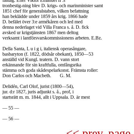
fälttåg. Efter Viktor Emanuel II :s

tronbestig-ning blev D. krigs- och marinminister samt

1851 chef för generalstaben, vilken befattning

han beklädde under 1859 års krig. 1866 hade

D. befälet över 3:e armékåren och led med

denna nederlaget vid Villa Franca s. å. D. fick

avsked ur krigstjänsten 1867 men deltog

verksamt i lantförsvarskommissionens arbeten. E.Bz.

Della Santa, L u i g i, italiensk operasångare,

basbaryton (f. 1822, dödsår obekant), 1850—53

anställd vid Kungl. teatern. D. vann stort

erkännande för sin kraftfulla, omfångsrika

stämma och goda skådespelarkonst. Främsta roller:

Don Carlos och Macbeth.	G. M.

Delidén, Carl Olof, jurist (1800—54),

jur. d:r 1827, juris adjunkt s. å., prof, i

startsrätt m. m. 1844, allt i Uppsala. D. är mest

— 55 —

<< prev. page 