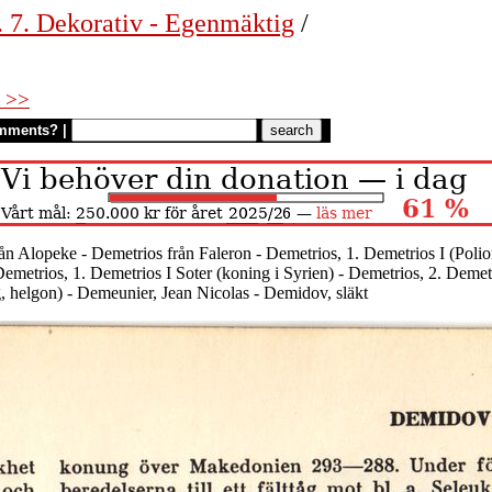
. 7. Dekorativ - Egenmäktig
/
 >>
mments?
|
ån Alopeke - Demetrios från Faleron - Demetrios, 1. Demetrios I (Poli
metrios, 1. Demetrios I Soter (koning i Syrien) - Demetrios, 2. Demetr
g, helgon) - Demeunier, Jean Nicolas - Demidov, släkt