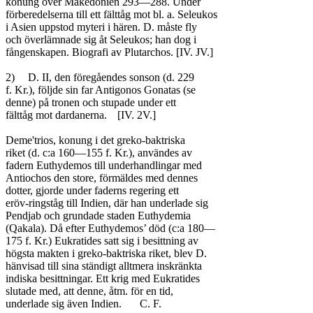
konung över Makedonien 293—288. Under

förberedelserna till ett fälttåg mot bl. a. Seleukos

i Asien uppstod myteri i hären. D. måste fly

och överlämnade sig åt Seleukos; han dog i

fångenskapen. Biografi av Plutarchos. [IV. JV.]

2)	D. II, den föregåendes sonson (d. 229

f. Kr.), följde sin far Antigonos Gonatas (se

denne) på tronen och stupade under ett

fälttåg mot dardanerna.	[IV. 2V.]

Deme'trios, konung i det greko-baktriska

riket (d. c:a 160—155 f. Kr.), användes av

fadern Euthydemos till underhandlingar med

Antiochos den store, förmäldes med dennes

dotter, gjorde under faderns regering ett

eröv-ringståg till Indien, där han underlade sig

Pendjab och grundade staden Euthydemia

(Qakala). Då efter Euthydemos’ död (c:a 180—

175 f. Kr.) Eukratides satt sig i besittning av

högsta makten i greko-baktriska riket, blev D.

hänvisad till sina ständigt alltmera inskränkta

indiska besittningar. Ett krig med Eukratides

slutade med, att denne, åtm. för en tid,

underlade sig även Indien.	C. F.
