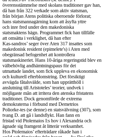
överensstämmelse med skolans traditioner gav han,

då han från 322 verkade som aktiv statsman,

från början Atens politiska oberoende förlorat;

hans statsmannagärning kom att åsyfta yttre

och inre fred under den makedoniska

statsmaktens hägn. Programmet fick han tillfälle

att omsätta i verklighet, då han efter

Kas-sandros’ seger över Aten 317 insattes som

makedonisk resident (epimelete's) i Aten med

obegränsad befogenhet att kontrollera

statsmaskineriet. Hans 10-åriga regeringstid blev en

välbehövlig andhämtningspaus för det

utmattade landet, som fick uppleva en ekonomisk

och kulturell efterblomstring. Det försiktigt

avvägda fåtalsvälde, som han upprätthöll i

anslutning till Aristoteles’ teorier, undvek i

möjligaste mån att irritera den atenska fristatens

traditioner. Dock genomförde de extrema

demokraterna i förbund med Demetrios

Poliorke-tes (se denne) en statsvälvning (307), som

tvang D. att gå i landsflykt. Han fann en

fristad vid Ptolemaios I:s hov i Alexandria och

ägnade sig framgent åt litterär verksamhet.

Hos Ptolemaios’ efterträdare råkade han i
