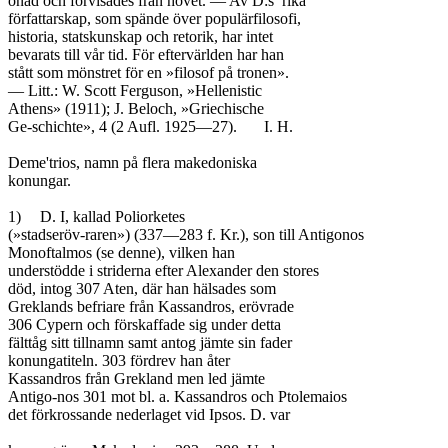
onåd och förvisades från hovet. — Av D:s’ rika

författarskap, som spände över populärfilosofi,

historia, statskunskap och retorik, har intet

bevarats till vår tid. För eftervärlden har han

stått som mönstret för en »filosof på tronen».

— Litt.: W. Scott Ferguson, »Hellenistic

Athens» (1911); J. Beloch, »Griechische

Ge-schichte», 4 (2 Aufl. 1925—27).	I. H.

Deme'trios, namn på flera makedoniska

konungar.

1)	D. I, kallad Poliorketes

(»stadseröv-raren») (337—283 f. Kr.), son till Antigonos

Monoftalmos (se denne), vilken han

understödde i striderna efter Alexander den stores

död, intog 307 Aten, där han hälsades som

Greklands befriare från Kassandros, erövrade

306 Cypern och förskaffade sig under detta

fälttåg sitt tillnamn samt antog jämte sin fader

konungatiteln. 303 fördrev han åter

Kassandros från Grekland men led jämte

Antigo-nos 301 mot bl. a. Kassandros och Ptolemaios

det förkrossande nederlaget vid Ipsos. D. var
