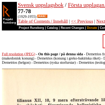
Svensk uppslagsbok
/
Första upplagan
77-78
(1929-1955)
Table of Contents / Innehåll
|
<< Previous
|
Next
Project Runeberg
|
Catalog
|
Recent Changes
|
Donate
|
Co
Full resolution (JPEG)
-
On this page / på denna sida
- Demetrios fr
(makedonisk konung) - Demetrios (konung i greko-baktriska riket) - De
Demetrios (helgon) - Demetrios (ryska storfurstar) - Demetrios (teolo