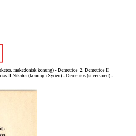
orketes, makedonisk konung) - Demetrios, 2. Demetrios II
ios II Nikator (konung i Syrien) - Demetrios (silversmed) -