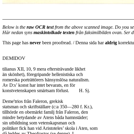
Below is the
raw OCR text
from the above scanned image. Do you se
Här nedan syns
maskintolkade texten
från faksimilbilden ovan. Ser 
This page has
never
been proofread. / Denna sida har
aldrig
korrektur
DEMIDOV

tilianus XII, 10, 9 mera eftersträvande likhet

än skönhet), föregripande hellenistiska och

romerska porträttörers hänsynslösa naturalism.

Av D:s’ konst har intet bevarats, en för

konstvetenskapen smärtsam förlust.	H. Sj.

Deme'trios från Faleron, grekisk

statsman och skriftställare (c:a 350—280 f. Kr.),

tillhörde en obemärkt familj från Faleron, den

mindre betydande av Atens båda hamnstäder;

sin utbildning som vetenskapsman och

politiker fick han vid Aristoteles’ skola i Aten, som

då leddes av Theofrastos (se denne). I
