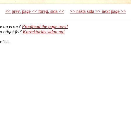
<< prev. page << föreg. sida <<
>> nästa sida >> next page >>
e an error?
Proofread the page now!
du något fel?
Korrekturläs sidan nu!
lästs.