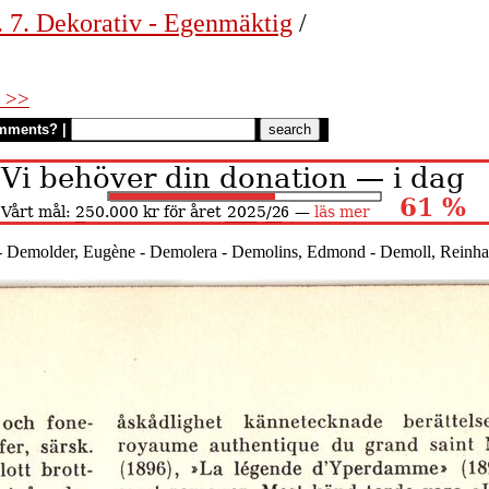
. 7. Dekorativ - Egenmäktig
/
 >>
mments?
|
- Demolder, Eugène - Demolera - Demolins, Edmond - Demoll, Reinh