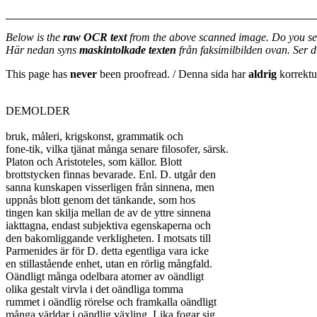
Below is the
raw OCR text
from the above scanned image. Do you se
Här nedan syns
maskintolkade texten
från faksimilbilden ovan. Ser 
This page has
never
been proofread. / Denna sida har
aldrig
korrektur
DEMOLDER

bruk, måleri, krigskonst, grammatik och

fone-tik, vilka tjänat många senare filosofer, särsk.

Platon och Aristoteles, som källor. Blott

brottstycken finnas bevarade. Enl. D. utgår den

sanna kunskapen visserligen från sinnena, men

uppnås blott genom det tänkande, som hos

tingen kan skilja mellan de av de yttre sinnena

iakttagna, endast subjektiva egenskaperna och

den bakomliggande verkligheten. I motsats till

Parmenides är för D. detta egentliga vara icke

en stillastående enhet, utan en rörlig mångfald.

Oändligt många odelbara atomer av oändligt

olika gestalt virvla i det oändliga tomma

rummet i oändlig rörelse och framkalla oändligt

många världar i oändlig växling. Lika fogar sig
