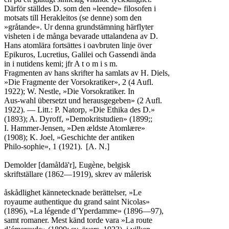
Därför ställdes D. som den »leende» filosofen i

motsats till Herakleitos (se denne) som den

»gråtande». Ur denna grundstämning härflyter

visheten i de många bevarade uttalandena av D.

Hans atomlära fortsättes i oavbruten linje över

Epikuros, Lucretius, Galilei och Gassendi ända

in i nutidens kemi; jfr A t o m i s m.

Fragmenten av hans skrifter ha samlats av H. Diels,

»Die Fragmente der Vorsokratiker», 2 (4 Aufl.

1922); W. Nestle, »Die Vorsokratiker. In

Aus-wahl übersetzt und herausgegeben» (2 Aufl.

1922). — Litt.: P. Natorp, »Die Ethika des D.»

(1893); A. Dyroff, »Demokritstudien» (1899;;

I. Hammer-Jensen, »Den ældste Atomlære»

(1908); K. Joel, »Geschichte der antiken

Philo-sophie», 1 (1921).	[A. N.]

Demolder [damåldä'r], Eugène, belgisk

skriftställare (1862—1919), skrev av målerisk

åskådlighet kännetecknade berättelser, »Le

royaume authentique du grand saint Nicolas»

(1896), »La légende d’Yperdamme» (1896—97),

samt romaner. Mest känd torde vara »La route
