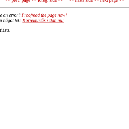
<< prev. page << föreg. sida <<
>> nästa sida >> next page >>
e an error?
Proofread the page now!
du något fel?
Korrekturläs sidan nu!
lästs.