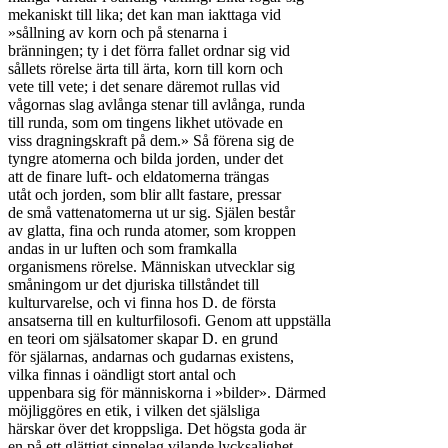
mekaniskt till lika; det kan man iakttaga vid

»sållning av korn och på stenarna i

bränningen; ty i det förra fallet ordnar sig vid

sållets rörelse ärta till ärta, korn till korn och

vete till vete; i det senare däremot rullas vid

vågornas slag avlånga stenar till avlånga, runda

till runda, som om tingens likhet utövade en

viss dragningskraft på dem.» Så förena sig de

tyngre atomerna och bilda jorden, under det

att de finare luft- och eldatomerna trängas

utåt och jorden, som blir allt fastare, pressar

de små vattenatomerna ut ur sig. Själen består

av glatta, fina och runda atomer, som kroppen

andas in ur luften och som framkalla

organismens rörelse. Människan utvecklar sig

småningom ur det djuriska tillståndet till

kulturvarelse, och vi finna hos D. de första

ansatserna till en kulturfilosofi. Genom att uppställa

en teori om själsatomer skapar D. en grund

för själarnas, andarnas och gudarnas existens,

vilka finnas i oändligt stort antal och

uppenbara sig för människorna i »bilder». Därmed

möjliggöres en etik, i vilken det själsliga

härskar över det kroppsliga. Det högsta goda är

en på ett glättigt sinnelag vilande lycksalighet.
