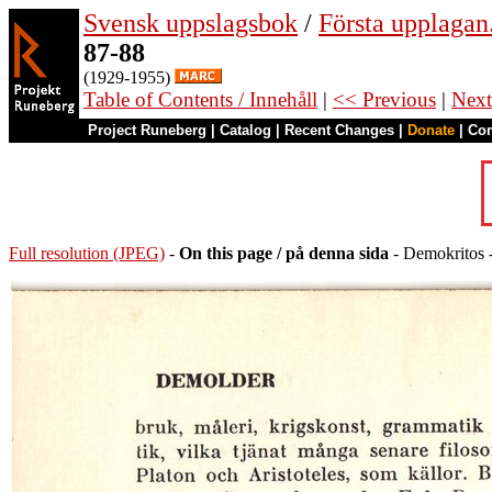
Svensk uppslagsbok
/
Första upplagan
87-88
(1929-1955)
Table of Contents / Innehåll
|
<< Previous
|
Next
Project Runeberg
|
Catalog
|
Recent Changes
|
Donate
|
Co
Full resolution (JPEG)
-
On this page / på denna sida
- Demokritos 