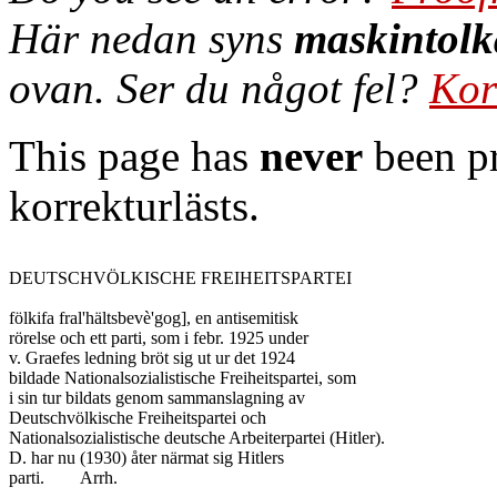
Här nedan syns
maskintolk
ovan. Ser du något fel?
Kor
This page has
never
been pr
korrekturlästs.
DEUTSCHVÖLKISCHE FREIHEITSPARTEI

fölkifa fral'hältsbevè'gog], en antisemitisk

rörelse och ett parti, som i febr. 1925 under

v. Graefes ledning bröt sig ut ur det 1924

bildade Nationalsozialistische Freiheitspartei, som

i sin tur bildats genom sammanslagning av

Deutschvölkische Freiheitspartei och

Nationalsozialistische deutsche Arbeiterpartei (Hitler).

D. har nu (1930) åter närmat sig Hitlers

parti.	Arrh.
