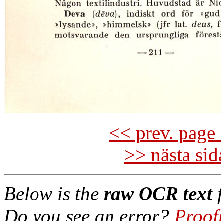
<< prev. page 
>> nästa si
Below is the
raw OCR text
f
Do you see an error?
Proof