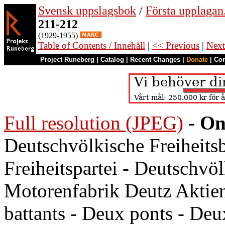
Svensk uppslagsbok
/
Första upplagan
211-212
(1929-1955)
Table of Contents / Innehåll
|
<< Previous
|
Next
Project Runeberg
|
Catalog
|
Recent Changes
|
Donate
|
Co
Full resolution (JPEG)
-
On
Deutschvölkische Freiheit
Freiheitspartei - Deutschvöl
Motorenfabrik Deutz Aktien
battants - Deux ponts - Deu