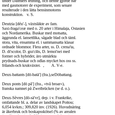
under Daimlers ledning, och denne gjorde här

med gasmotorer de experiment, som senare

resulterade i den lätta bensinmotorns

konstruktion.	v. S.

Deutzia [déu'-], växtsläkte av fam.

Saxi-fraga'ceæ med o. 20 arter i Himalaja, Ostasien

och Nordamerika. Buskar med motsatta,

äggrunda el. lansettlika, sågade blad och täml.

stora, vita, ensamma el. i sammansatta klasar

ordnade blommor. Flera arter, ss. D. crena'ta,

D. di'scolor, D. gra'cilis, D. lemoi'nei med

former och hybrider, äro utmärkta

prydnads-buskar och odlas mycket hos oss ss.

frilands-och krukväxter.	,	A. V-e.

Deux-battants [dö-batä'] (fra.),seDöbattang.

Deux ponts [dö på'] (fra., »två broar»),

franska namnet på Zweibrücken (se d. o.).

Deux-Sèvres [dö-sä'vr], dep. i v. Frankrike,

omfattande bl. a. delar av landskapet Poitou;

6,054 kvkm.; 309,820 inv. (1926). Huvudnäring

är åkerbruk och boskapsskötsel (% av arealen
