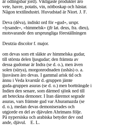
är odlingsbar jord). Viktigaste produkter äro

vete, havre, potatis, vin, nötboskap och hästar.

Någon textilindustri. Huvudstad är Niort. J. F.

Deva (dèva), indiskt ord för »gud», urspr.

»lysande», »himmelsk» (jfr lat. deus, fra. dieu),

motsvarande den ursprungliga föreställningen

Deutzia discolor f. major.

om devas som ett släkte av himmelska gudar,

till största delen ljusgudar; den främsta av

dessa gudomar är Indra (se d. o.), men även

solen (sürya), morgonrodnaden (ushäs) o. a.

ljusväsen äro devas. I gammal arisk tid och

ännu i Veda kvarstår d.-gruppen jämte

guda-gruppen asuras (se d. o.) men bortträngde i

Indien den senare, som därmed sjönk ned till

att beteckna demoner. I Iran däremot segrade

asuras, vars främste gud var Ahuramazda (se

d. o.), medan devas demoniserades och

utgjorde en del av djävulen Ahrimans följe.

På nypersiska och arabiska betyder dev ond

ande, djävul.	E. L.
