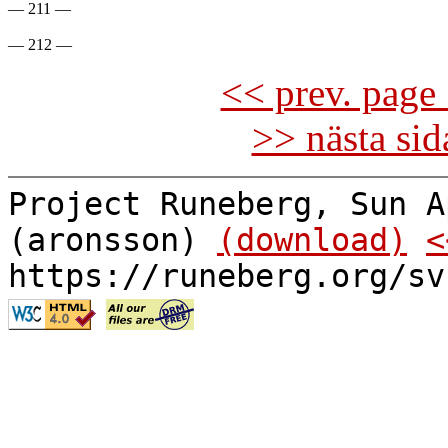
— 211 —

<< prev. page 
>> nästa si
Project Runeberg, Sun A
(aronsson)
(download)
<
https://runeberg.org/sv