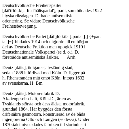
Deutschvölkische Freiheitspartei

[dåi'tfföl-kija fraThältspartal'], parti, som bildades 1922

i tyska riksdagen. D. hade antisemitisk

orientering. Se vidare Deutschvölkische

Freihetsbewegung.

Deutschvölkische Partei [dåftjfölkifa [-partal']-] {+par-

tal']+} bildades 1914 och utgjorde till en början

del av Deutsche Fraktion men uppgick 1919 i

Deutschnationale Volkspartei (se d. o.). D.

företrädde antisemitiska åsikter.	Arrh.

Deutz [dåits], tidigare självständig stad,

sedan 1888 införlivad med Köln. D. ligger på

h. Rhenstranden mitt emot Köln. Intogs 1632

av svenskarna.	H. Bm.

Deutz [dåits]. Motorenfabrik D.

Ak-tiengesellschaft, Köln-D., är en av

Tysklands största och dess äldsta motorfabrik,

grundad 1864. Här byggdes den första

drift-säkra gasmotorn, konstruerad av de båda

ingenjörerna Otto och Langen (se dessa). Under

1870-talet utvecklades fabriken till storindustri
