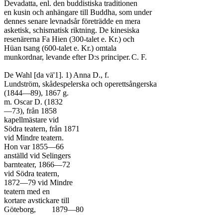
Devadatta, enl. den buddistiska traditionen

en kusin och anhängare till Buddha, som under

dennes senare levnadsår företrädde en mera

asketisk, schismatisk riktning. De kinesiska

resenärerna Fa Hien (300-talet e. Kr.) och

Hüan tsang (600-talet e. Kr.) omtala

munkordnar, levande efter D:s principer.	C. F.

De Wahl [da vä'1]. 1) Anna D., f.

Lundström, skådespelerska och operettsångerska

(1844—89), 1867 g.

m. Oscar D. (1832

—73), från 1858

kapellmästare vid

Södra teatern, från 1871

vid Mindre teatern.

Hon var 1855—66

anställd vid Selingers

barnteater, 1866—72

vid Södra teatern,

1872—79 vid Mindre

teatern med en

kortare avstickare till

Göteborg,	1879—80
