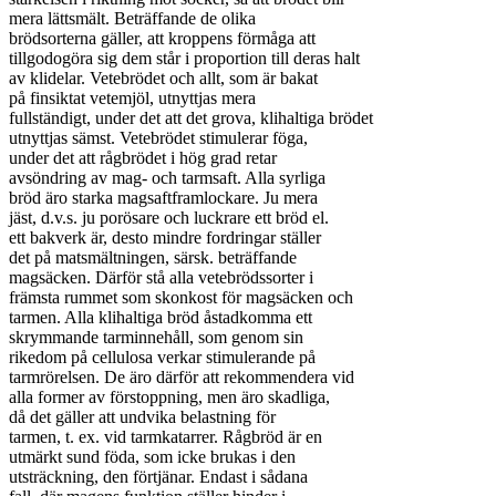
mera lättsmält. Beträffande de olika

brödsorterna gäller, att kroppens förmåga att

tillgodogöra sig dem står i proportion till deras halt

av klidelar. Vetebrödet och allt, som är bakat

på finsiktat vetemjöl, utnyttjas mera

fullständigt, under det att det grova, klihaltiga brödet

utnyttjas sämst. Vetebrödet stimulerar föga,

under det att rågbrödet i hög grad retar

avsöndring av mag- och tarmsaft. Alla syrliga

bröd äro starka magsaftframlockare. Ju mera

jäst, d.v.s. ju porösare och luckrare ett bröd el.

ett bakverk är, desto mindre fordringar ställer

det på matsmältningen, särsk. beträffande

magsäcken. Därför stå alla vetebrödssorter i

främsta rummet som skonkost för magsäcken och

tarmen. Alla klihaltiga bröd åstadkomma ett

skrymmande tarminnehåll, som genom sin

rikedom på cellulosa verkar stimulerande på

tarmrörelsen. De äro därför att rekommendera vid

alla former av förstoppning, men äro skadliga,

då det gäller att undvika belastning för

tarmen, t. ex. vid tarmkatarrer. Rågbröd är en

utmärkt sund föda, som icke brukas i den

utsträckning, den förtjänar. Endast i sådana
