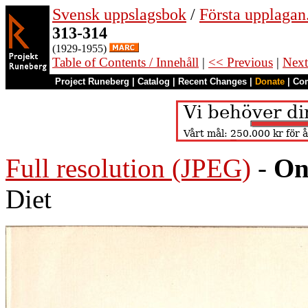
Svensk uppslagsbok
/
Första upplagan
313-314
(1929-1955)
Table of Contents / Innehåll
|
<< Previous
|
Next
Project Runeberg
|
Catalog
|
Recent Changes
|
Donate
|
Co
Full resolution (JPEG)
-
On
Diet