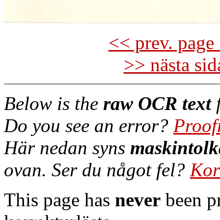
<< prev. page 
>> nästa si
Below is the
raw OCR text
f
Do you see an error?
Proof
Här nedan syns
maskintolk
ovan. Ser du något fel?
Kor
This page has
never
been pr