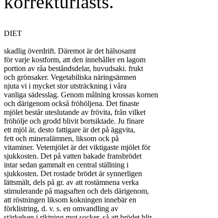
korrekturlästs.
DIET

skadlig överdrift. Däremot är det hälsosamt

för varje kostform, att den innehåller en lagom

portion av råa beståndsdelar, huvudsaki. frukt

och grönsaker. Vegetabiliska näringsämnen

njuta vi i mycket stor utsträckning i våra

vanliga sädesslag. Genom målning krossas kornen

och därigenom också fröhöljena. Det finaste

mjölet består uteslutande av frövita, från vilket

fröhölje och grodd blivit bortsiktade. Ju finare

ett mjöl är, desto fattigare är det på äggvita,

fett och mineralämnen, liksom ock på

vitaminer. Vetemjölet är det viktigaste mjölet för

sjukkosten. Det på vatten bakade fransbrödet

intar sedan gammalt en central ställning i

sjukkosten. Det rostade brödet är synnerligen

lättsmält, dels på gr. av att rostämnena verka

stimulerande på magsaften och dels därigenom,

att röstningen liksom kokningen innebär en

förklistring, d. v. s. en omvandling av

stärkelsen i riktning mot socker, så att brödet blir
