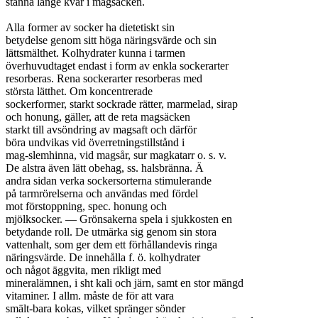
stanna länge kvar i magsäcken.

Alla former av socker ha dietetiskt sin

betydelse genom sitt höga näringsvärde och sin

lättsmälthet. Kolhydrater kunna i tarmen

överhuvudtaget endast i form av enkla sockerarter

resorberas. Rena sockerarter resorberas med

största lätthet. Om koncentrerade

sockerformer, starkt sockrade rätter, marmelad, sirap

och honung, gäller, att de reta magsäcken

starkt till avsöndring av magsaft och därför

böra undvikas vid överretningstillstånd i

mag-slemhinna, vid magsår, sur magkatarr o. s. v.

De alstra även lätt obehag, ss. halsbränna. Ä

andra sidan verka sockersorterna stimulerande

på tarmrörelserna och användas med fördel

mot förstoppning, spec. honung och

mjölksocker. — Grönsakerna spela i sjukkosten en

betydande roll. De utmärka sig genom sin stora

vattenhalt, som ger dem ett förhållandevis ringa

näringsvärde. De innehålla f. ö. kolhydrater

och något äggvita, men rikligt med

mineralämnen, i sht kali och järn, samt en stor mängd

vitaminer. I allm. måste de för att vara

smält-bara kokas, vilket spränger sönder
