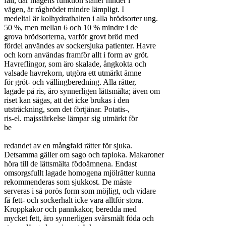
fall, där magens funktion ställer hinder i

vägen, är rågbrödet mindre lämpligt. I

medeltal är kolhydrathalten i alla brödsorter ung.

50 %, men mellan 6 och 10 % mindre i de

grova brödsorterna, varför grovt bröd med

fördel användes av sockersjuka patienter. Havre

och korn användas framför allt i form av gröt.

Havreflingor, som äro skalade, ångkokta och

valsade havrekorn, utgöra ett utmärkt ämne

för gröt- och vällingberedning. Alla rätter,

lagade på ris, äro synnerligen lättsmälta; även om

riset kan sägas, att det icke brukas i den

utsträckning, som det förtjänar. Potatis-,

ris-el. majsstärkelse lämpar sig utmärkt för

be

redandet av en mångfald rätter för sjuka.

Detsamma gäller om sago och tapioka. Makaroner

höra till de lättsmälta födoämnena. Endast

omsorgsfullt lagade homogena mjölrätter kunna

rekommenderas som sjukkost. De måste

serveras i så porös form som möjligt, och vidare

få fett- och sockerhalt icke vara alltför stora.

Kroppkakor och pannkakor, beredda med

mycket fett, äro synnerligen svårsmält föda och
