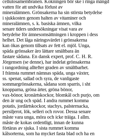
cellulosamembranen. Kokningen bör ske i ringa mängd

vatten för att undvika förlust av

mineralämnen. Grönsakerna ha sin största betydelse

i sjukkosten genom halten av vitaminer och

mineralämnen, s. k. basiska ämnen, vilka

senare tiders undersökningar visat vara av

betydelse för ämnesomsättningen i kroppen i dess

helhet. Det låga näringsvärdet i grönsakerna

kan ökas genom tillsats av fett el. mjöl. Unga,

späda grönsaker äro lättare smältbara än

fastare sådana. En dansk expert, prof. C. H. R.

Jörgensen (se denne), har indelat grönsakerna

i rangordning alltefter graden av smältbarhet.

I främsta rummet nämnas späda, unga växter,

ss. spenat, sallad och syra, de vanligaste

sommargrönsakerna, sådana som sparris, i sht

knopparna, gröna ärter, gröna bönor,

vax-bönor, kronärtskockor, blomkål och purjo, om

den är ung och späd. I andra rummet komma

potatis, jordärtskockor, stachys, palsternacka,

persiljerot, lök, selleri och rovor. Dessa senare

måste vara unga, möra och icke träiga. I allm.

måste de kokas ordentligt, innan de kunna

förtäras av sjuka. I sista rummet komma

kålsorterna, som ha mycket fasta blad och ha en
