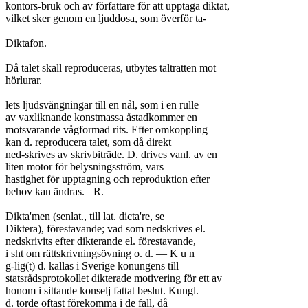
kontors-bruk och av författare för att upptaga diktat,

vilket sker genom en ljuddosa, som överför ta-

Diktafon.

Då talet skall reproduceras, utbytes taltratten mot

hörlurar.

lets ljudsvängningar till en nål, som i en rulle

av vaxliknande konstmassa åstadkommer en

motsvarande vågformad rits. Efter omkoppling

kan d. reproducera talet, som då direkt

ned-skrives av skrivbiträde. D. drives vanl. av en

liten motor för belysningsström, vars

hastighet för upptagning och reproduktion efter

behov kan ändras.	R.

Dikta'men (senlat., till lat. dicta're, se

Diktera), förestavande; vad som nedskrives el.

nedskrivits efter dikterande el. förestavande,

i sht om rättskrivningsövning o. d. — K u n

g-lig(t) d. kallas i Sverige konungens till

statsrådsprotokollet dikterade motivering för ett av

honom i sittande konselj fattat beslut. Kungl.

d. torde oftast förekomma i de fall, då
