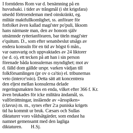
I forntidens Rom var d. benämning på en

huvudsaki. i tider av trångmål (i sht krigsfara)

utsedd förtroendeman med oinskränkt, eg.

militär maktfullkomlighet, ss. anförare för

fotfolket även kallad magi'ster po'puli, liksom

hans närmaste man, den av honom själv

utnämnde rytterianföraren, bar titeln magi'ster

e'quitum. D., som efter senatsbeslut utsågs av

endera konsuln för en tid av högst 6 mån.,

var oansvarig och uppvaktades av 24 liktorer

(se d. o), ett tecken på att han i sin person

förenade båda konsulernas myndighet; mot av

d. fälld dom gällde urspr. varken vädjan till

folkförsamlingen (pr ov o ca'tio) el. tribunernas

veto (interce'ssio). Detta sätt att koncentrera

den eljest mellan konsulerna delade

regeringsmakten hos en enda, vilket efter 366 f. Kr.

även brukades för icke militära ändamål, ss.

valförrättningar, inslående av »årsspiken»

(clavus) m. m., synes efter 2:a puniska krigets

tid ha kommit ur bruk. Cæsars och Sullas

diktaturer voro våldsåtgärder, som endast ha

namnet gemensamt med den lagliga

diktaturen.	H.Sj.
