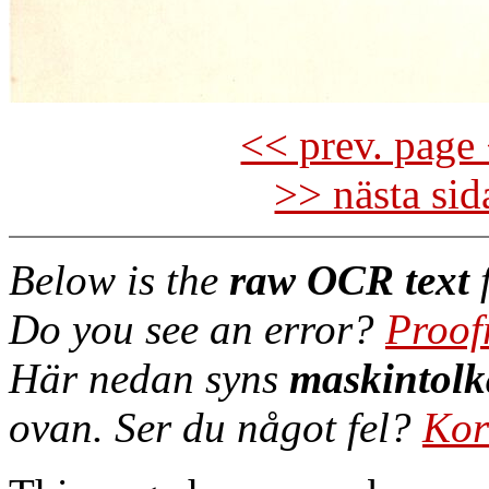
<< prev. page 
>> nästa si
Below is the
raw OCR text
f
Do you see an error?
Proof
Här nedan syns
maskintolk
ovan. Ser du något fel?
Kor