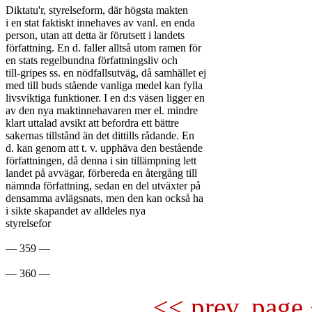
Diktatu'r, styrelseform, där högsta makten

i en stat faktiskt innehaves av vanl. en enda

person, utan att detta är förutsett i landets

författning. En d. faller alltså utom ramen för

en stats regelbundna författningsliv och

till-gripes ss. en nödfallsutväg, då samhället ej

med till buds stående vanliga medel kan fylla

livsviktiga funktioner. I en d:s väsen ligger en

av den nya maktinnehavaren mer el. mindre

klart uttalad avsikt att befordra ett bättre

sakernas tillstånd än det dittills rådande. En

d. kan genom att t. v. upphäva den bestående

författningen, då denna i sin tillämpning lett

landet på avvägar, förbereda en återgång till

nämnda författning, sedan en del utväxter på

densamma avlägsnats, men den kan också ha

i sikte skapandet av alldeles nya

styrelsefor

— 359 —

<< prev. page 