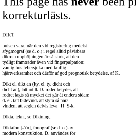
This page has
never
been pr
korrekturlästs.
DIKT

pulsen vara, när den vid registrering medelst

sfygmograf (se d. o.) i regel alltid påvisbara

dikrota upphöjningen är så stark, att den

tydligt framträder även vid fingerpalpation;

vanlig hos febersjuka med kraftig

hjärtverksamhet och därför af god prognotisk betydelse, af K.

Dikt el. dikt an (Ity. el. ty. dicht och

dicht an), tätt intill. D. roder betyder, att

rodret lagts så mycket det går åt endera sidan;

d. el. tätt bidevind, att styra så nära

vinden, att seglen delvis leva.	H. S-k.

Dikta, tekn., se Diktning.

Diktafon [-å'n], fonograf (se d. o.) av

modern konstruktion. D. användes för
