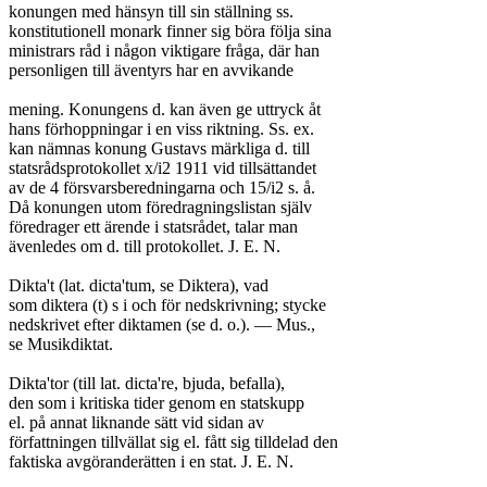
konungen med hänsyn till sin ställning ss.

konstitutionell monark finner sig böra följa sina

ministrars råd i någon viktigare fråga, där han

personligen till äventyrs har en avvikande

mening. Konungens d. kan även ge uttryck åt

hans förhoppningar i en viss riktning. Ss. ex.

kan nämnas konung Gustavs märkliga d. till

statsrådsprotokollet x/i2 1911 vid tillsättandet

av de 4 försvarsberedningarna och 15/i2 s. å.

Då konungen utom föredragningslistan själv

föredrager ett ärende i statsrådet, talar man

ävenledes om d. till protokollet. J. E. N.

Dikta't (lat. dicta'tum, se Diktera), vad

som diktera (t) s i och för nedskrivning; stycke

nedskrivet efter diktamen (se d. o.). — Mus.,

se Musikdiktat.

Dikta'tor (till lat. dicta're, bjuda, befalla),

den som i kritiska tider genom en statskupp

el. på annat liknande sätt vid sidan av

författningen tillvällat sig el. fått sig tilldelad den

faktiska avgöranderätten i en stat. J. E. N.
