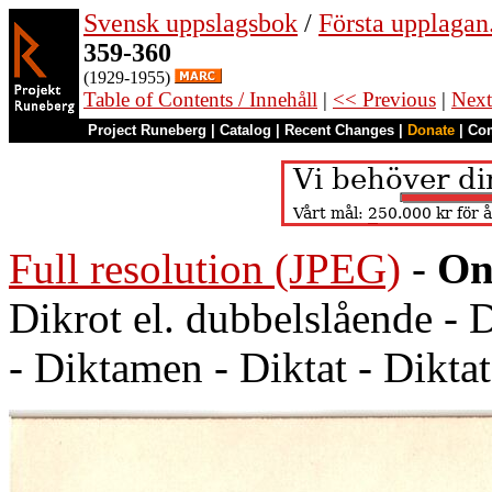
Svensk uppslagsbok
/
Första upplagan
359-360
(1929-1955)
Table of Contents / Innehåll
|
<< Previous
|
Next
Project Runeberg
|
Catalog
|
Recent Changes
|
Donate
|
Co
Full resolution (JPEG)
-
On
Dikrot el. dubbelslående - D
- Diktamen - Diktat - Diktat