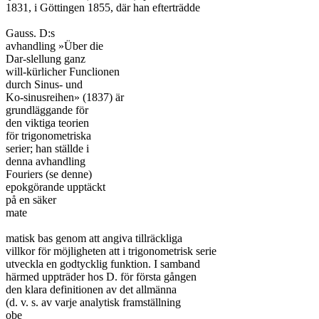
1831, i Göttingen 1855, där han efterträdde

Gauss. D:s

avhandling »Über die

Dar-slellung ganz

will-kürlicher Funclionen

durch Sinus- und

Ko-sinusreihen» (1837) är

grundläggande för

den viktiga teorien

för trigonometriska

serier; han ställde i

denna avhandling

Fouriers (se denne)

epokgörande upptäckt

på en säker

mate

matisk bas genom att angiva tillräckliga

villkor för möjligheten att i trigonometrisk serie

utveckla en godtycklig funktion. I samband

härmed uppträder hos D. för första gången

den klara definitionen av det allmänna

(d. v. s. av varje analytisk framställning

obe
