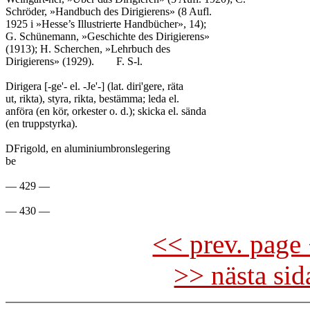
Schröder, »Handbuch des Dirigierens» (8 Aufl.

1925 i »Hesse’s Illustrierte Handbücher», 14);

G. Schünemann, »Geschichte des Dirigierens»

(1913); H. Scherchen, »Lehrbuch des

Dirigierens» (1929).	F. S-l.

Dirigera [-ge'- el. -Je'-] (lat. diri'gere, räta

ut, rikta), styra, rikta, bestämma; leda el.

anföra (en kör, orkester o. d.); skicka el. sända

(en truppstyrka).

DFrigold, en aluminiumbronslegering

be

— 429 —

<< prev. page 
>> nästa si