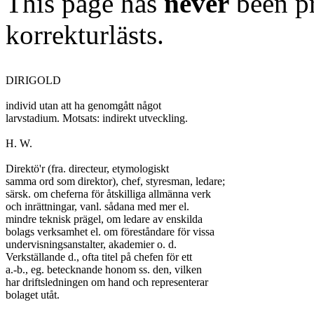
This page has
never
been pr
korrekturlästs.
DIRIGOLD

individ utan att ha genomgått något

larvstadium. Motsats: indirekt utveckling.

H. W.

Direktö'r (fra. directeur, etymologiskt

samma ord som direktor), chef, styresman, ledare;

särsk. om cheferna för åtskilliga allmänna verk

och inrättningar, vanl. sådana med mer el.

mindre teknisk prägel, om ledare av enskilda

bolags verksamhet el. om föreståndare för vissa

undervisningsanstalter, akademier o. d.

Verkställande d., ofta titel på chefen för ett

a.-b., eg. betecknande honom ss. den, vilken

har driftsledningen om hand och representerar

bolaget utåt.
