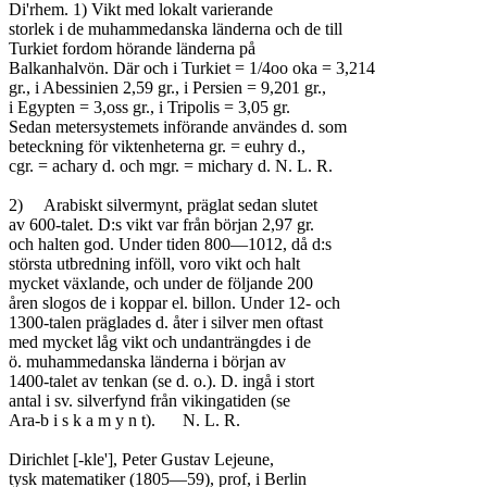
Di'rhem. 1) Vikt med lokalt varierande

storlek i de muhammedanska länderna och de till

Turkiet fordom hörande länderna på

Balkanhalvön. Där och i Turkiet = 1/4oo oka = 3,214

gr., i Abessinien 2,59 gr., i Persien = 9,201 gr.,

i Egypten = 3,oss gr., i Tripolis = 3,05 gr.

Sedan metersystemets införande användes d. som

beteckning för viktenheterna gr. = euhry d.,

cgr. = achary d. och mgr. = michary d. N. L. R.

2)	Arabiskt silvermynt, präglat sedan slutet

av 600-talet. D:s vikt var från början 2,97 gr.

och halten god. Under tiden 800—1012, då d:s

största utbredning inföll, voro vikt och halt

mycket växlande, och under de följande 200

åren slogos de i koppar el. billon. Under 12- och

1300-talen präglades d. åter i silver men oftast

med mycket låg vikt och undanträngdes i de

ö. muhammedanska länderna i början av

1400-talet av tenkan (se d. o.). D. ingå i stort

antal i sv. silverfynd från vikingatiden (se

Ara-b i s k a m y n t).	N. L. R.

Dirichlet [-kle'], Peter Gustav Lejeune,

tysk matematiker (1805—59), prof, i Berlin
