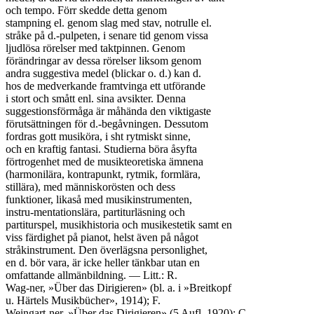
och tempo. Förr skedde detta genom

stampning el. genom slag med stav, notrulle el.

stråke på d.-pulpeten, i senare tid genom vissa

ljudlösa rörelser med taktpinnen. Genom

förändringar av dessa rörelser liksom genom

andra suggestiva medel (blickar o. d.) kan d.

hos de medverkande framtvinga ett utförande

i stort och smått enl. sina avsikter. Denna

suggestionsförmåga är måhända den viktigaste

förutsättningen för d.-begåvningen. Dessutom

fordras gott musiköra, i sht rytmiskt sinne,

och en kraftig fantasi. Studierna böra åsyfta

förtrogenhet med de musikteoretiska ämnena

(harmonilära, kontrapunkt, rytmik, formlära,

stillära), med människorösten och dess

funktioner, likaså med musikinstrumenten,

instru-mentationslära, partiturläsning och

partiturspel, musikhistoria och musikestetik samt en

viss färdighet på pianot, helst även på något

stråkinstrument. Den överlägsna personlighet,

en d. bör vara, är icke heller tänkbar utan en

omfattande allmänbildning. — Litt.: R.

Wag-ner, »Über das Dirigieren» (bl. a. i »Breitkopf

u. Härtels Musikbücher», 1914); F.

Weingart-ner, »Über das Dirigieren» (5 Aufl. 1920); C.
