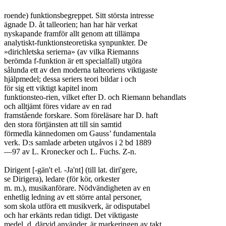
roende) funktionsbegreppet. Sitt största intresse

ägnade D. åt talleorien; han har här verkat

nyskapande framför allt genom att tillämpa

analytiskt-funktionsteoretiska synpunkter. De

»dirichletska serierna» (av vilka Riemanns

berömda f-funktion är ett specialfall) utgöra

sålunda ett av den moderna talteoriens viktigaste

hjälpmedel; dessa seriers teori bildar i och

för sig ett viktigt kapitel inom

funktionsteo-rien, vilket efter D. och Riemann behandlats

och alltjämt föres vidare av en rad

framstående forskare. Som föreläsare har D. haft

den stora förtjänsten att till sin samtid

förmedla kännedomen om Gauss’ fundamentala

verk. D:s samlade arbeten utgåvos i 2 bd 1889

—97 av L. Kronecker och L. Fuchs. Z-n.

Dirigent [-gän't el. -Ja'nt] (till lat. diri'gere,

se Dirigera), ledare (för kör, orkester

m. m.), musikanförare. Nödvändigheten av en

enhetlig ledning av ett större antal personer,

som skola utföra ett musikverk, är odisputabel

och har erkänts redan tidigt. Det viktigaste

medel, d. därvid använder, är markeringen av takt
