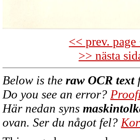
<< prev. page 
>> nästa si
Below is the
raw OCR text
f
Do you see an error?
Proof
Här nedan syns
maskintolk
ovan. Ser du något fel?
Kor