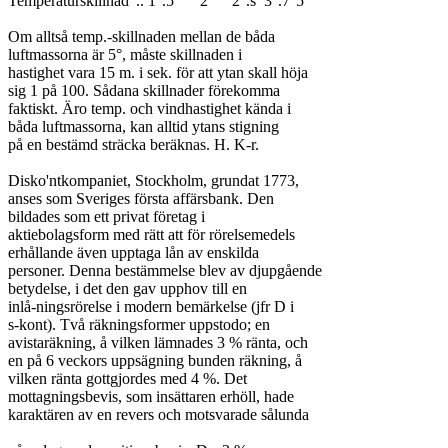
Temperaturskillnad	.. 1°.5	2°	2°.s	3°.7	5°

Om alltså temp.-skillnaden mellan de båda

luftmassorna är 5°, måste skillnaden i

hastighet vara 15 m. i sek. för att ytan skall höja

sig 1 på 100. Sådana skillnader förekomma

faktiskt. Äro temp. och vindhastighet kända i

båda luftmassorna, kan alltid ytans stigning

på en bestämd sträcka beräknas. H. K-r.

Disko'ntkompaniet, Stockholm, grundat 1773,

anses som Sveriges första affärsbank. Den

bildades som ett privat företag i

aktiebolagsform med rätt att för rörelsemedels

erhållande även upptaga lån av enskilda

personer. Denna bestämmelse blev av djupgående

betydelse, i det den gav upphov till en

inlå-ningsrörelse i modern bemärkelse (jfr D i

s-kont). Två räkningsformer uppstodo; en

avistaräkning, å vilken lämnades 3 % ränta, och

en på 6 veckors uppsägning bunden räkning, å

vilken ränta gottgjordes med 4 %. Det

mottagningsbevis, som insättaren erhöll, hade

karaktären av en revers och motsvarade sålunda
