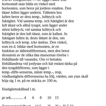
horisontalt utan bilda en vinkel med

horisonten, som beror på jordens rotation. Den

tätare luften ligger underst. Tätheten hos

luften beror av dess temp., lufttryck och

fuktighet. Vid samma temp. och fuktighet är den

luft tätast och alltså tyngst, som ligger under

störst lufttryck; vid samma lufttryck och

fuktighet är den luft tätast, som är kallast. Ju

fuktigare luften är, desto lättare är den, om

lufttryck och temp. icke ändras. Den vinkel,

som en d. bildar med horisonten, är en

funktion av täthetsdifferensen, men den beror

dessutom av de olika täta massornas rörelse i

förhållande till varandra. Om vi betrakta

förhållandena vid jordytan och här endast tänka på

den tyngddifferens, som ligger i

temp.-diffe-senserna, måste temp.-, resp,

vindhastighets-differenserna ha följ, värden, om ytan skall

höja sig 1 m. på en sträcka av 100 m.

Hastighetsskillnad i m.

pr sek............. 4	6	8	10	15
