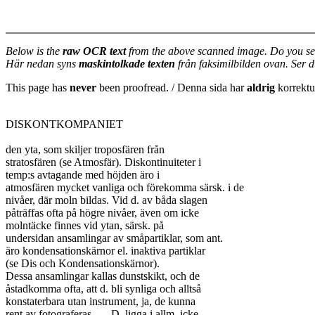
Below is the
raw OCR text
from the above scanned image. Do you se
Här nedan syns
maskintolkade texten
från faksimilbilden ovan. Ser 
This page has
never
been proofread. / Denna sida har
aldrig
korrektur
DISKONTKOMPANIET

den yta, som skiljer troposfären från

stratosfären (se Atmosfär). Diskontinuiteter i

temp:s avtagande med höjden äro i

atmosfären mycket vanliga och förekomma särsk. i de

nivåer, där moln bildas. Vid d. av båda slagen

påträffas ofta på högre nivåer, även om icke

molntäcke finnes vid ytan, särsk. på

undersidan ansamlingar av småpartiklar, som ant.

äro kondensationskärnor el. inaktiva partiklar

(se Dis och Kondensationskärnor).

Dessa ansamlingar kallas dunstskikt, och de

åstadkomma ofta, att d. bli synliga och alltså

konstaterbara utan instrument, ja, de kunna

rent av fotograferas. — D. ligga i allm. icke
