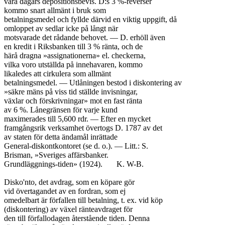
våra dagars depositionsbevis. D:s 3 %-reverser

kommo snart allmänt i bruk som

betalningsmedel och fyllde därvid en viktig uppgift, då

omloppet av sedlar icke på långt när

motsvarade det rådande behovet. — D. erhöll även

en kredit i Riksbanken till 3 % ränta, och de

härå dragna »assignationerna» el. checkerna,

vilka voro utställda på innehavaren, kommo

likaledes att cirkulera som allmänt

betalningsmedel. — Utlåningen bestod i diskontering av

»säkre mäns på viss tid ställde invisningar,

växlar och förskrivningar» mot en fast ränta

av 6 %. Lånegränsen för varje kund

maximerades till 5,600 rdr. — Efter en mycket

framgångsrik verksamhet övertogs D. 1787 av det

av staten för detta ändamål inrättade

General-diskontkontoret (se d. o.). — Litt.: S.

Brisman, »Sveriges affärsbanker.

Grundläggnings-tiden» (1924).	K. W-B.

Disko'nto, det avdrag, som en köpare gör

vid övertagandet av en fordran, som ej

omedelbart är förfallen till betalning, t. ex. vid köp

(diskontering) av växel ränteavdraget för

den till förfallodagen återstående tiden. Denna
