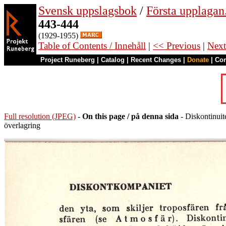
Svensk uppslagsbok
/
Första upplagan
443-444
(1929-1955)
Table of Contents / Innehåll
|
<< Previous
|
Next
Project Runeberg
|
Catalog
|
Recent Changes
|
Donate
|
Co
Full resolution (JPEG)
-
On this page / på denna sida
- Diskontinuit
överlagring