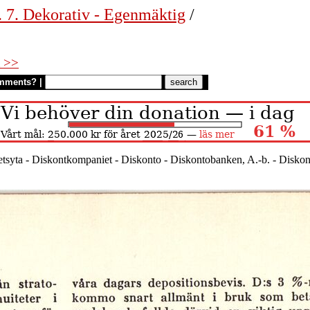
. 7. Dekorativ - Egenmäktig
/
 >>
mments?
|
etsyta - Diskontkompaniet - Diskonto - Diskontobanken, A.-b. - Diskont