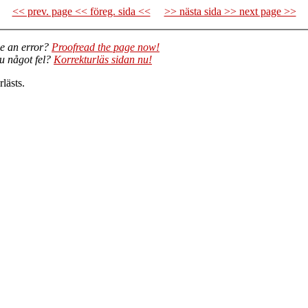
<< prev. page << föreg. sida <<
>> nästa sida >> next page >>
e an error?
Proofread the page now!
du något fel?
Korrekturläs sidan nu!
lästs.