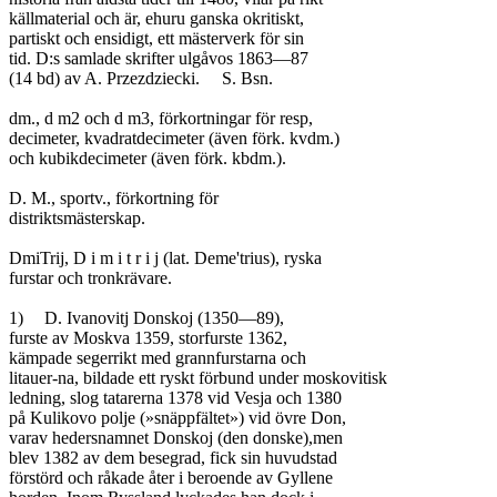
källmaterial och är, ehuru ganska okritiskt,

partiskt och ensidigt, ett mästerverk för sin

tid. D:s samlade skrifter ulgåvos 1863—87

(14 bd) av A. Przezdziecki.	S. Bsn.

dm., d m2 och d m3, förkortningar för resp,

decimeter, kvadratdecimeter (även förk. kvdm.)

och kubikdecimeter (även förk. kbdm.).

D. M., sportv., förkortning för

distriktsmästerskap.

DmiTrij, D i m i t r i j (lat. Deme'trius), ryska

furstar och tronkrävare.

1)	D. Ivanovitj Donskoj (1350—89),

furste av Moskva 1359, storfurste 1362,

kämpade segerrikt med grannfurstarna och

litauer-na, bildade ett ryskt förbund under moskovitisk

ledning, slog tatarerna 1378 vid Vesja och 1380

på Kulikovo polje (»snäppfältet») vid övre Don,

varav hedersnamnet Donskoj (den donske),men

blev 1382 av dem besegrad, fick sin huvudstad

förstörd och råkade åter i beroende av Gyllene
