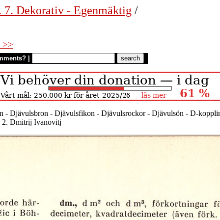
. 7. Dekorativ - Egenmäktig
/
 >>
mments?
|
n - Djävulsbron - Djävulsfikon - Djävulsrockor - Djävulsön - D-kopplin
 2. Dmitrij Ivanovitj