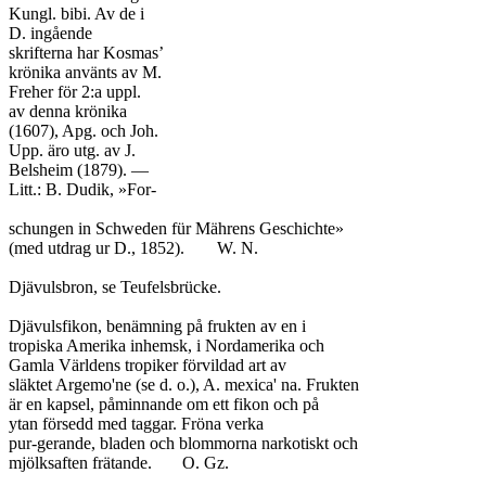
Kungl. bibi. Av de i

D. ingående

skrifterna har Kosmas’

krönika använts av M.

Freher för 2:a uppl.

av denna krönika

(1607), Apg. och Joh.

Upp. äro utg. av J.

Belsheim (1879). —

Litt.: B. Dudik, »For-

schungen in Schweden für Mährens Geschichte»

(med utdrag ur D., 1852).	W. N.

Djävulsbron, se Teufelsbrücke.

Djävulsfikon, benämning på frukten av en i

tropiska Amerika inhemsk, i Nordamerika och

Gamla Världens tropiker förvildad art av

släktet Argemo'ne (se d. o.), A. mexica' na. Frukten

är en kapsel, påminnande om ett fikon och på

ytan försedd med taggar. Fröna verka

pur-gerande, bladen och blommorna narkotiskt och

mjölksaften frätande.	O. Gz.
