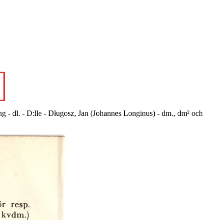
g - dl. - D:lle - Długosz, Jan (Johannes Longinus) - dm., dm² och