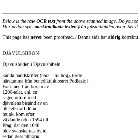
Below is the
raw OCR text
from the above scanned image. Do you se
Här nedan syns
maskintolkade texten
från faksimilbilden ovan. Ser 
This page has
never
been proofread. / Denna sida har
aldrig
korrektur
DJÄVULSBRON

Djävulsbilden i Djävulsbibeln.

kända handskrifter (nära 1 m. hög), torde

härstamma från benediktinklostret Podlazic i

Böh-men från början av

1200-talet, enl. en

sägen utförd med

djävulens bistånd av en

till cellstraff dömd

munk, kom efter

växlande öden 1594 till

Prag, där den 1648

blev svenskarnas by te,

sedan dess tillhörig
