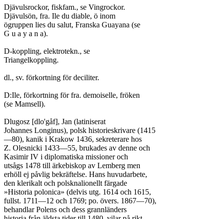
Djävulsrockor, fiskfam., se Vingrockor.

Djävulsön, fra. Ile du diable, ö inom

ögruppen lies du salut, Franska Guayana (se

G u a y a n a).

D-koppling, elektrotekn., se

Triangelkoppling.

dl., sv. förkortning för deciliter.

D:Ile, förkortning för fra. demoiselle, fröken

(se Mamsell).

Dlugosz [dlo'gåf], Jan (latiniserat

Johannes Longinus), polsk historieskrivare (1415

—80), kanik i Krakow 1436, sekreterare hos

Z. Olesnicki 1433—55, brukades av denne och

Kasimir IV i diplomatiska missioner och

utsågs 1478 till ärkebiskop av Lemberg men

erhöll ej påvlig bekräftelse. Hans huvudarbete,

den klerikalt och polsknalionellt färgade

»Historia polonica» (delvis utg. 1614 och 1615,

fullst. 1711—12 och 1769; po. övers. 1867—70),

behandlar Polens och dess grannländers

historia från äldsta tider till 1480, vilar på rikt
