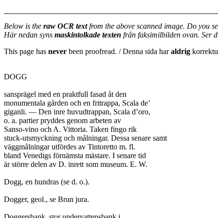
Below is the
raw OCR text
from the above scanned image. Do you se
Här nedan syns
maskintolkade texten
från faksimilbilden ovan. Ser 
This page has
never
been proofread. / Denna sida har
aldrig
korrektur
DOGG

sansprägel med en praktfull fasad åt den

monumentala gården och en fritrappa, Scala de’

giganli. — Den inre huvudtrappan, Scala d’oro,

o. a. partier pryddes genom arbeten av

Sanso-vino och A. Vittoria. Taken fingo rik

stuck-utsmyckning och målningar. Dessa senare samt

väggmålningar utfördes av Tintoretto m. fl.

bland Venedigs förnämsta mästare. I senare tid

är större delen av D. inrett som museum. E. W.

Dogg, en hundras (se d. o.).

Dogger, geol., se Brun jura.

Doggersbank, stor undervattensbank i
