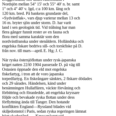
Nordsjön mellan 54° 15' och 55° 40' n. br. samt

1° och 4° 40' v. Igd, c:a 100 km. lång och

120 km. bred. På bankens grundaste del,

»Sydvästflak», vars djup varierar mellan 13 och

16 m. bryter sjön under storm. D. har varit

land i sen geologisk tid. Vid trålning har man

flera gånger funnit rester av en fauna och

flora med samma karaktär som den

nordvästfranska under stenåldern. Holländska och

engelska fiskare bedriva sill- och torskfiske på D.

från nov. till mars—april.	E. Hg; J. C.

När ryska östersjöflottan under rysk-japanska

kriget natten 22/i0 1904 passerade D. på väg till

Ostasien öppnade den eld mot engelska

fiskefartyg, i tron att de voro japanska

torpedfartyg. En fiskeångare sänktes, 2 fiskare dödades

och 29 sårades. Händelsen, känd under

benämningen Hullaffären, väckte förvåning och

förbittring och föranledde, att engelska kryssare

följde och bevakade ryska flottan under dess

förflyttning ända till Tanger. Den hotande

konflikten England—Ryssland bilades vid

skiljedomstol i Paris, sedan ryska regeringen lämnat

högt skadestånd. — Kryssarslaget vid
