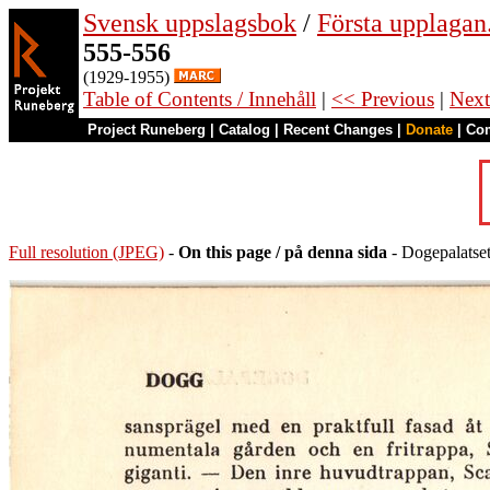
Svensk uppslagsbok
/
Första upplagan
555-556
(1929-1955)
Table of Contents / Innehåll
|
<< Previous
|
Next
Project Runeberg
|
Catalog
|
Recent Changes
|
Donate
|
Co
Full resolution (JPEG)
-
On this page / på denna sida
- Dogepalatse