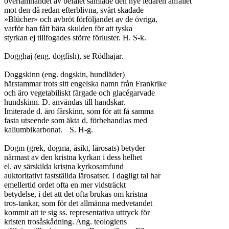
överlämnandet av befälet samlade den nye ledaren anfallet

mot den då redan efterblivna, svårt skadade

»Blücher» och avbröt förföljandet av de övriga,

varför han fått bära skulden för att tyska

styrkan ej tillfogades större förluster. H. S-k.

Dogghaj (eng. dogfish), se Rödhajar.

Doggskinn (eng. dogskin, hundläder)

härstammar trots sitt engelska namn från Frankrike

och äro vegetabiliskt färgade och glacégarvade

hundskinn. D. användas till handskar.

Imiterade d. äro fårskinn, som för att få samma

fasta utseende som äkta d. förbehandlas med

kaliumbikarbonat.	S. H-g.

Dogm (grek, dogma, åsikt, lärosats) betyder

närmast av den kristna kyrkan i dess helhet

el. av särskilda kristna kyrkosamfund

auktoritativt fastställda lärosatser. I dagligt tal har

emellertid ordet ofta en mer vidsträckt

betydelse, i det att det ofta brukas om kristna

tros-tankar, som för det allmänna medvetandet

kommit att te sig ss. representativa uttryck för

kristen trosåskådning. Ang. teologiens
