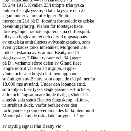
D. 24/t 1915. Kvällen 23/i utlöpte från tyska

bukten 4 slagkryssare, 6 lätta kryssare och 22

jagare under v. amiral Hipper för att

morgonen 21/i på D. förstöra förmodade engelska

bevakningsfartyg. Planen för företaget hade

före avgången radiotelegraferats på chifferspråk

till tyska högkvarteret och därvid uppsnappats

av engelska amiralitetets avlyssningstation, som

även lyckades tolka innehållet. Morgonen 24/i

möttes tyskarna av v. amiral Beatty med 5

slagkryssare, 7 lätta kryssare och 34 jagare

på D., varjämte större delen av Grand fleet

längre norrut var klar att ingripa. Hipper

vände och satte högsta fart men upphanns

småningom av Beatty, som öppnade eld på mer än

18,000 m:s avstånd. Under den löpande strid,

som följde, blev tyska slagkryssaren »Blücher»,

äldre och långsammare än de övriga, sänkt. På

engelsk sida sattes Beattys flaggskepp, »Lion»,

ur stridbart skick, varför befälet över den

förföljande styrkan överlämnades till konteramiral

Moore på ett av de oskadade fartygen. På gr.

av otydlig signal från Beatty vid
