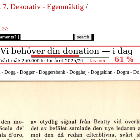
. 7. Dekorativ - Egenmäktig
/
 >>
mments?
|
t - Dogg - Dogger - Doggersbank - Dogghaj - Doggskinn - Dogm - Do