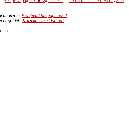
<< prev. page << föreg. sida <<
>> nästa sida >> next page >>
e an error?
Proofread the page now!
du något fel?
Korrekturläs sidan nu!
lästs.