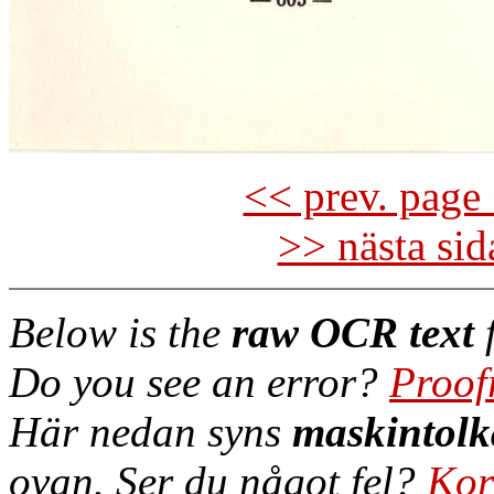
<< prev. page 
>> nästa si
Below is the
raw OCR text
f
Do you see an error?
Proof
Här nedan syns
maskintolk
ovan. Ser du något fel?
Kor