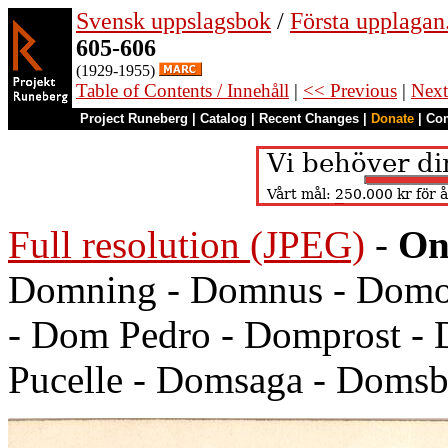
Svensk uppslagsbok
/
Första upplagan
605-606
(1929-1955)
Table of Contents / Innehåll
|
<< Previous
|
Next
Project Runeberg
|
Catalog
|
Recent Changes
|
Donate
|
Co
Full resolution (JPEG)
-
On
Domning - Domnus - Domod
- Dom Pedro - Domprost -
Pucelle - Domsaga - Domsb