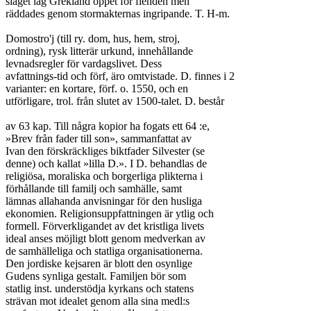
slaget låg Grekland öppet för fienden men

räddades genom stormakternas ingripande. T. H-m.

Domostro'j (till ry. dom, hus, hem, stroj,

ordning), rysk litterär urkund, innehållande

levnadsregler för vardagslivet. Dess

avfattnings-tid och förf, äro omtvistade. D. finnes i 2

varianter: en kortare, förf. o. 1550, och en

utförligare, trol. från slutet av 1500-talet. D. består

av 63 kap. Till några kopior ha fogats ett 64 :e,

»Brev från fader till son», sammanfattat av

Ivan den förskräckliges biktfader Silvester (se

denne) och kallat »lilla D.». I D. behandlas de

religiösa, moraliska och borgerliga plikterna i

förhållande till familj och samhälle, samt

lämnas allahanda anvisningar för den husliga

ekonomien. Religionsuppfattningen är ytlig och

formell. Förverkligandet av det kristliga livets

ideal anses möjligt blott genom medverkan av

de samhälleliga och statliga organisationerna.

Den jordiske kejsaren är blott den osynlige

Gudens synliga gestalt. Familjen bör som

statlig inst. understödja kyrkans och statens

strävan mot idealet genom alla sina medl:s
