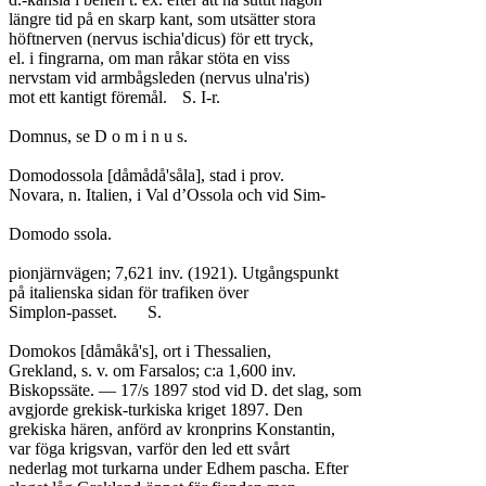
längre tid på en skarp kant, som utsätter stora

höftnerven (nervus ischia'dicus) för ett tryck,

el. i fingrarna, om man råkar stöta en viss

nervstam vid armbågsleden (nervus ulna'ris)

mot ett kantigt föremål.	S. I-r.

Domnus, se D o m i n u s.

Domodossola [dåmådå'såla], stad i prov.

Novara, n. Italien, i Val d’Ossola och vid Sim-

Domodo ssola.

pionjärnvägen; 7,621 inv. (1921). Utgångspunkt

på italienska sidan för trafiken över

Simplon-passet.	S.

Domokos [dåmåkå's], ort i Thessalien,

Grekland, s. v. om Farsalos; c:a 1,600 inv.

Biskopssäte. — 17/s 1897 stod vid D. det slag, som

avgjorde grekisk-turkiska kriget 1897. Den

grekiska hären, anförd av kronprins Konstantin,

var föga krigsvan, varför den led ett svårt

nederlag mot turkarna under Edhem pascha. Efter
