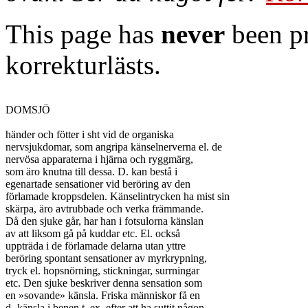
This page has
never
been pr
korrekturlästs.
DOMSJÖ

händer och fötter i sht vid de organiska

nervsjukdomar, som angripa känselnerverna el. de

nervösa apparaterna i hjärna och ryggmärg,

som äro knutna till dessa. D. kan bestå i

egenartade sensationer vid beröring av den

förlamade kroppsdelen. Känselintrycken ha mist sin

skärpa, äro avtrubbade och verka främmande.

Då den sjuke går, har han i fotsulorna känslan

av att liksom gå på kuddar etc. El. också

uppträda i de förlamade delarna utan yttre

beröring spontant sensationer av myrkrypning,

tryck el. hopsnörning, stickningar, surrningar

etc. Den sjuke beskriver denna sensation som

en »sovande» känsla. Friska människor få en

d.-känsla i benen t. ex. efter att ha suttit någon
