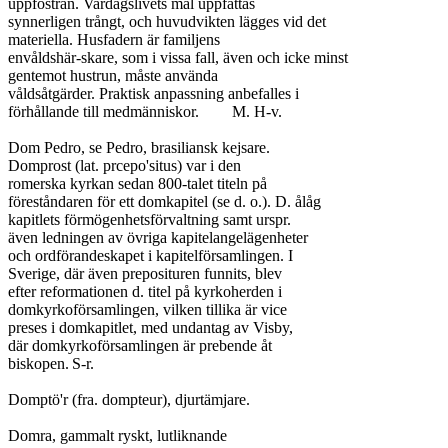
uppfostran. Vardagslivets mål uppfattas

synnerligen trångt, och huvudvikten lägges vid det

materiella. Husfadern är familjens

envåldshär-skare, som i vissa fall, även och icke minst

gentemot hustrun, måste använda

våldsåtgärder. Praktisk anpassning anbefalles i

förhållande till medmänniskor.	M. H-v.

Dom Pedro, se Pedro, brasiliansk kejsare.

Domprost (lat. prcepo'situs) var i den

romerska kyrkan sedan 800-talet titeln på

föreståndaren för ett domkapitel (se d. o.). D. ålåg

kapitlets förmögenhetsförvaltning samt urspr.

även ledningen av övriga kapitelangelägenheter

och ordförandeskapet i kapitelförsamlingen. I

Sverige, där även preposituren funnits, blev

efter reformationen d. titel på kyrkoherden i

domkyrkoförsamlingen, vilken tillika är vice

preses i domkapitlet, med undantag av Visby,

där domkyrkoförsamlingen är prebende åt

biskopen.	S-r.

Domptö'r (fra. dompteur), djurtämjare.

Domra, gammalt ryskt, lutliknande
