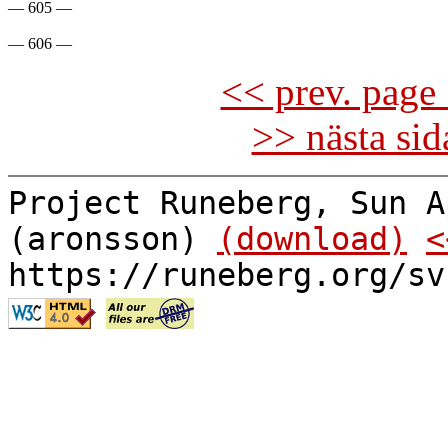
— 605 —

<< prev. page 
>> nästa si
Project Runeberg, Sun A
(aronsson)
(download)
<
https://runeberg.org/sv