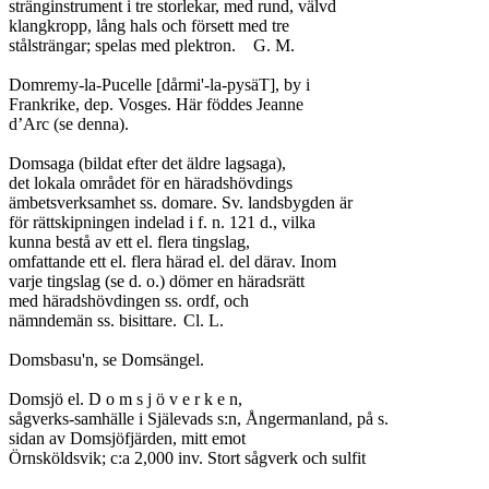
stränginstrument i tre storlekar, med rund, välvd

klangkropp, lång hals och försett med tre

stålsträngar; spelas med plektron.	G. M.

Domremy-la-Pucelle [dårmi'-la-pysäT], by i

Frankrike, dep. Vosges. Här föddes Jeanne

d’Arc (se denna).

Domsaga (bildat efter det äldre lagsaga),

det lokala området för en häradshövdings

ämbetsverksamhet ss. domare. Sv. landsbygden är

för rättskipningen indelad i f. n. 121 d., vilka

kunna bestå av ett el. flera tingslag,

omfattande ett el. flera härad el. del därav. Inom

varje tingslag (se d. o.) dömer en häradsrätt

med häradshövdingen ss. ordf, och

nämndemän ss. bisittare.	Cl. L.

Domsbasu'n, se Domsängel.

Domsjö el. D o m s j ö v e r k e n,

sågverks-samhälle i Själevads s:n, Ångermanland, på s.

sidan av Domsjöfjärden, mitt emot

Örnsköldsvik; c:a 2,000 inv. Stort sågverk och sulfit
