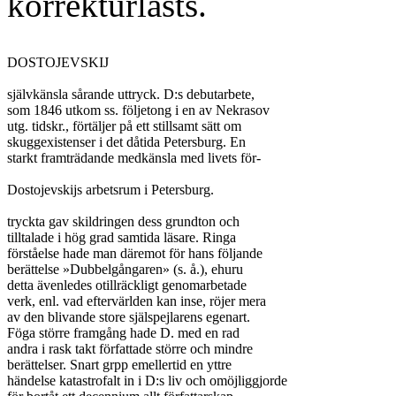
korrekturlästs.
DOSTOJEVSKIJ

självkänsla sårande uttryck. D:s debutarbete,

som 1846 utkom ss. följetong i en av Nekrasov

utg. tidskr., förtäljer på ett stillsamt sätt om

skuggexistenser i det dåtida Petersburg. En

starkt framträdande medkänsla med livets för-

Dostojevskijs arbetsrum i Petersburg.

tryckta gav skildringen dess grundton och

tilltalade i hög grad samtida läsare. Ringa

förståelse hade man däremot för hans följande

berättelse »Dubbelgångaren» (s. å.), ehuru

detta ävenledes otillräckligt genomarbetade

verk, enl. vad eftervärlden kan inse, röjer mera

av den blivande store själspejlarens egenart.

Föga större framgång hade D. med en rad

andra i rask takt författade större och mindre

berättelser. Snart grpp emellertid en yttre

händelse katastrofalt in i D:s liv och omöjliggjorde
