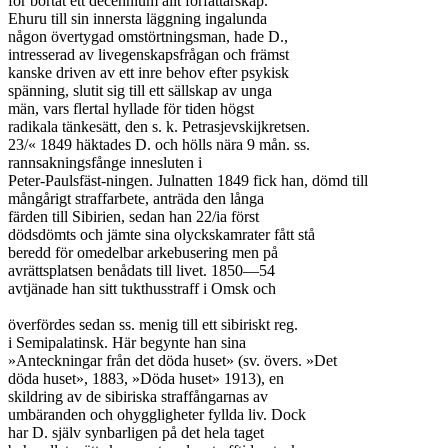
för bortåt ett decennium allt författarskap.

Ehuru till sin innersta läggning ingalunda

någon övertygad omstörtningsman, hade D.,

intresserad av livegenskapsfrågan och främst

kanske driven av ett inre behov efter psykisk

spänning, slutit sig till ett sällskap av unga

män, vars flertal hyllade för tiden högst

radikala tänkesätt, den s. k. Petrasjevskijkretsen.

23/« 1849 häktades D. och hölls nära 9 mån. ss.

rannsakningsfånge innesluten i

Peter-Paulsfäst-ningen. Julnatten 1849 fick han, dömd till

mångårigt straffarbete, anträda den långa

färden till Sibirien, sedan han 22/ia först

dödsdömts och jämte sina olyckskamrater fått stå

beredd för omedelbar arkebusering men på

avrättsplatsen benådats till livet. 1850—54

avtjänade han sitt tukthusstraff i Omsk och

överfördes sedan ss. menig till ett sibiriskt reg.

i Semipalatinsk. Här begynte han sina

»Anteckningar från det döda huset» (sv. övers. »Det

döda huset», 1883, »Döda huset» 1913), en

skildring av de sibiriska straffångarnas av

umbäranden och ohyggligheter fyllda liv. Dock

har D. själv synbarligen på det hela taget
