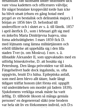
behandlats rätt skonsamt under strafftiden tack

vare vissa kadetters och officerares välvilja;

för något brutalare kroppsvåld torde han icke

ha blivit utsatt (ehuru en gång hotad med

prygel av en bestialisk och delirantisk major). I

början av 1856 blev D. befordrad till

underofficer och i slutet av s. å. till fänrik. 1857

i april återfick D., som i februari gift sig med

en änkefru Maria Dmitrijevna Isajeva, sina

forna adelsrättigheter. I mars 1859 fick D.

med löjtnants rang lämna militärtjänsten och

erhöll tillåtelse att uppehålla sig i den lilla

staden Tver (n. om Moskva). I nov. s. å.

tillstadde Alexander II, som uppvaktades med en

utförlig böneskrivelse, D. att bosätta sig i

Petersburg. Den långa prövotiden var till ända.

Fängelselivet hade dock ingalunda, ss. ofta

uppgivits, brutit D:s hälsa. Epileptiska anfall,

som med åren blevo allt tätare, hade långt

tidigare träffat honom (det första enl. uppgift

vid underrättelsen om mordet på fadern 1839).

Sjukdomens verkliga orsak måste ha varit

ärftlig. D. tillhörde liksom så många geniala

personei’ en degenererad släkt (ene brodern

var hela sitt liv en förkommen individ, och D:s
