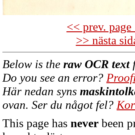
<< prev. page 
>> nästa si
Below is the
raw OCR text
f
Do you see an error?
Proof
Här nedan syns
maskintolk
ovan. Ser du något fel?
Kor
This page has
never
been pr