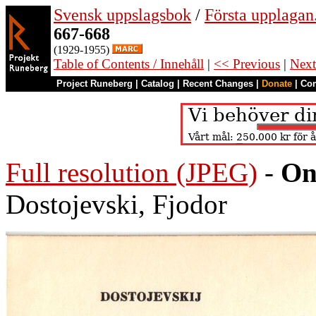
Svensk uppslagsbok
/
Första upplagan
667-668
(1929-1955)
Table of Contents / Innehåll
|
<< Previous
|
Next
Project Runeberg
|
Catalog
|
Recent Changes
|
Donate
|
Co
Full resolution (JPEG)
-
On
Dostojevski, Fjodor