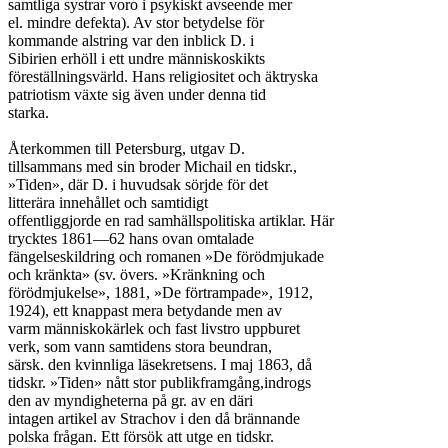
samtliga systrar voro i psykiskt avseende mer

el. mindre defekta). Av stor betydelse för

kommande alstring var den inblick D. i

Sibirien erhöll i ett undre människoskikts

föreställningsvärld. Hans religiositet och äktryska

patriotism växte sig även under denna tid

starka.

Återkommen till Petersburg, utgav D.

tillsammans med sin broder Michail en tidskr.,

»Tiden», där D. i huvudsak sörjde för det

litterära innehållet och samtidigt

offentliggjorde en rad samhällspolitiska artiklar. Här

trycktes 1861—62 hans ovan omtalade

fängelseskildring och romanen »De förödmjukade

och kränkta» (sv. övers. »Kränkning och

förödmjukelse», 1881, »De förtrampade», 1912,

1924), ett knappast mera betydande men av

varm människokärlek och fast livstro uppburet

verk, som vann samtidens stora beundran,

särsk. den kvinnliga läsekretsens. I maj 1863, då

tidskr. »Tiden» nått stor publikframgång,indrogs

den av myndigheterna på gr. av en däri

intagen artikel av Strachov i den då brännande

polska frågan. Ett försök att utge en tidskr.
