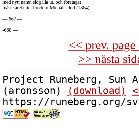
med nytt namn slog illa ut, och företaget

måste året efter brodern Michails död (1864)

— 667 —

<< prev. page 
>> nästa si
Project Runeberg, Sun A
(aronsson)
(download)
<
https://runeberg.org/sv