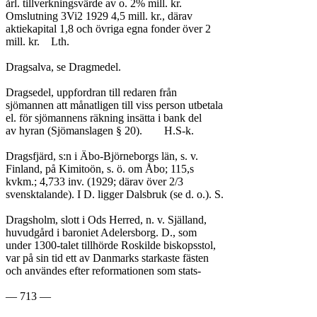
årl. tillverkningsvärde av o. 2% mill. kr.

Omslutning 3Vi2 1929 4,5 mill. kr., därav

aktiekapital 1,8 och övriga egna fonder över 2

mill. kr.	Lth.

Dragsalva, se Dragmedel.

Dragsedel, uppfordran till redaren från

sjömannen att månatligen till viss person utbetala

el. för sjömannens räkning insätta i bank del

av hyran (Sjömanslagen § 20).	H.S-k.

Dragsfjärd, s:n i Äbo-Björneborgs län, s. v.

Finland, på Kimitoön, s. ö. om Åbo; 115,s

kvkm.; 4,733 inv. (1929; därav över 2/3

svensktalande). I D. ligger Dalsbruk (se d. o.). S.

Dragsholm, slott i Ods Herred, n. v. Själland,

huvudgård i baroniet Adelersborg. D., som

under 1300-talet tillhörde Roskilde biskopsstol,

var på sin tid ett av Danmarks starkaste fästen

och användes efter reformationen som stats-

— 713 —
