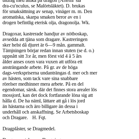
utdrag med ättika på dragon [Artemi' sia

dra-cu'nculus, se Malörtsläktet). D. brukas

för smaksättning av senap, vinäger m. m. Den

aromatiska, skarpa smaken beror av en i

drogen befintlig eterisk olja, dragonolja. Wk.

Dragoxar, kastrerade handjur av nötboskap,

avsedda att tjäna som dragare. Kastreringen

sker helst då djuret är 6—9 mån. gammalt.

Tämjningen börjar redan innan stuten (se d. o.)

uppnått sitt 3:e år, men först vid 4 å 5 års

ålder anses oxen vara vuxen att utföra ett

ansträngande arbete. På gr. av de höga

dags-verkspriserna undanträngas d. mer och mer

av hästen, som tack vare sina snabbare

rörelser medhinner mera arbete. På en del

egendomar, särsk. där det finnes stora arealer lös

mossjord, kan det dock fortfarande löna sig att

hålla d. De ha näml, lättare att gå i lös jord

än hästarna och äro billigare än dessa i

underhåll och anskaffning. Se Arbetsboskap

och Dragare.	H. Fqt.

Dragplåster, se Dragmedel.
