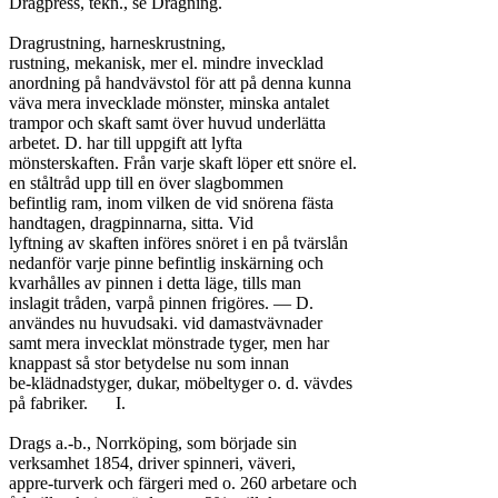
Dragpress, tekn., se Dragning.

Dragrustning, harneskrustning,

rustning, mekanisk, mer el. mindre invecklad

anordning på handvävstol för att på denna kunna

väva mera invecklade mönster, minska antalet

trampor och skaft samt över huvud underlätta

arbetet. D. har till uppgift att lyfta

mönsterskaften. Från varje skaft löper ett snöre el.

en ståltråd upp till en över slagbommen

befintlig ram, inom vilken de vid snörena fästa

handtagen, dragpinnarna, sitta. Vid

lyftning av skaften införes snöret i en på tvärslån

nedanför varje pinne befintlig inskärning och

kvarhålles av pinnen i detta läge, tills man

inslagit tråden, varpå pinnen frigöres. — D.

användes nu huvudsaki. vid damastvävnader

samt mera invecklat mönstrade tyger, men har

knappast så stor betydelse nu som innan

be-klädnadstyger, dukar, möbeltyger o. d. vävdes

på fabriker.	I.

Drags a.-b., Norrköping, som började sin

verksamhet 1854, driver spinneri, väveri,

appre-turverk och färgeri med o. 260 arbetare och
