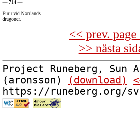
— 714 —

Furir vid Norrlands

<< prev. page 
>> nästa si
Project Runeberg, Sun A
(aronsson)
(download)
<
https://runeberg.org/sv