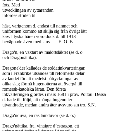
fots. Med

utvecklingen av ryttarandan

infördes striden till

häst, varigenom d. endast till namnet och

uniformen kommo att skilja sig från övrigt lätt

kav. I tyska hären voro dock d. till 1918

beväpnade även med lans.	E. O. B.

Drago'n, en växtart av malörtsläktet (se d. o.

och Dragonättika).

Dragona'der kallades de soldatinkvarteringar,

som i Frankrike utsändes till reformerta delar

av landet för att medelst påtryckningar av

olika slag förmå hugenotterna att övergå till

romersk-katolska läran. Den första

inkvarteringen gjordes i mars 1681 i prov. Poitou. Dessa

d. hade till följd, att många hugenotter

utvandrade, medan andra åter avsvuro sin tro. S.N.

Drago'nduva, en ras tamduvor (se d. o.).

Drago'nättika, fra. vinaigre d’estragon, ett
