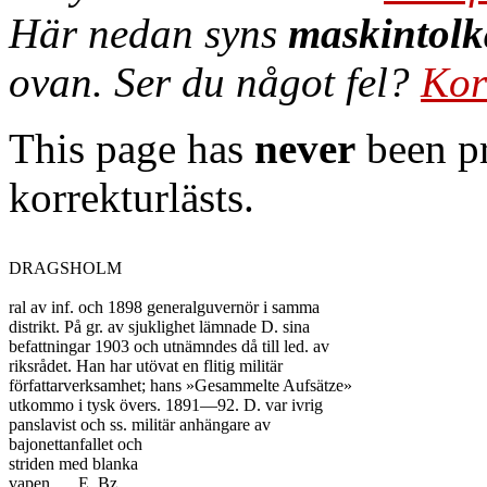
Här nedan syns
maskintolk
ovan. Ser du något fel?
Kor
This page has
never
been pr
korrekturlästs.
DRAGSHOLM

ral av inf. och 1898 generalguvernör i samma

distrikt. På gr. av sjuklighet lämnade D. sina

befattningar 1903 och utnämndes då till led. av

riksrådet. Han har utövat en flitig militär

författarverksamhet; hans »Gesammelte Aufsätze»

utkommo i tysk övers. 1891—92. D. var ivrig

panslavist och ss. militär anhängare av

bajonettanfallet och

striden med blanka

vapen.	E. Bz.
