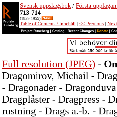
Svensk uppslagsbok
/
Första upplagan
713-714
(1929-1955)
Table of Contents / Innehåll
|
<< Previous
|
Next
Project Runeberg
|
Catalog
|
Recent Changes
|
Donate
|
Co
Full resolution (JPEG)
-
On
Dragomirov, Michail - Drago
- Dragonader - Dragonduva 
Dragplåster - Dragpress - D
rustning - Drags a.-b. - Dra