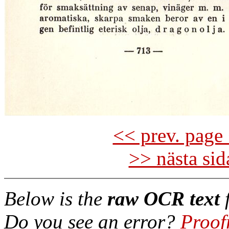
<< prev. page 
>> nästa si
Below is the
raw OCR text
f
Do you see an error?
Proof