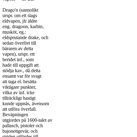
Drago'n (sannolikt

urspr. om ett slags

eldvapen, jfr äldre

eng. dragoon, karbin,

musköt, eg.:

eldsprutande drake, och

sedan överfört till

bäraren av detta

vapen), urspr. ett

beridet inf., som

hade till uppgift att

stödja kav., då detta

ensamt var för svagt

att taga el. besätta

viktigare punkter,

vilka av inf. icke

tillräckligt hastigt

kunde uppnås, ävensom

att utföra överfall.

Beväpningen

utgjordes på 1600-talet av

pallasch, pistoler och

bajonettgevär, och

striden utfördes till
