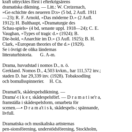
kraft uttrycktes först i efterkrigsårens

dramatiska diktning. — Litt.: W. Creizenach,

»Ge-schichte des neueren D:s» (5 bd, 2 Aufl. 1911

—23); R. F. Arnold, »Das möderne D.» (2 Aufl.

1912); H. Bulthaupt, »Dramaturgie des

Schau-spiels» (4 bd, senaste uppl. 1918—24); C. E.

Vaughan, »Types of tragic d.» (1924); B.

Die-bold, »Anarchie im D.» (3 Aufl. 1925); B. H.

Clark, »European theories of the d.» (1929).

Se i övrigt de olika ländernas

litteraturhistoria.	G. A-m.

Drama, huvudstad i nomos D., n. ö.

Grekland. Nomos D., 4,503 kvkm., har 111,572 inv.;

staden D. har 29,339 inv. (1928). Tobaksodling

och bomullsspinnerier.	H. Cn.

Dramati'k, skådespelsdiktning. —

Drama'-t i k e r, skådespelsförf. — D r a m a t i se'r a,

framställa i skådespelsform, omarbeta för

scenen.—• D r a m a't i s k, skådespels-; spännande,

livfull.

Dramatiska och musikaliska artisternas

pen-sionsförening, understödsförening, Stockholm,
