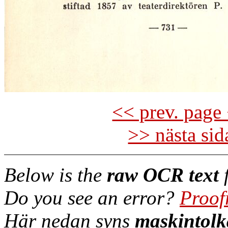
<< prev. page 
>> nästa si
Below is the
raw OCR text
f
Do you see an error?
Proof
Här nedan syns
maskintolk