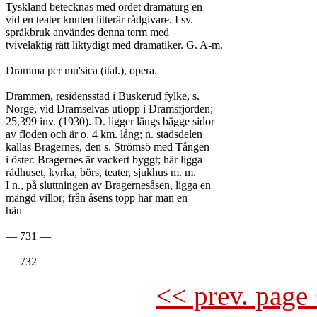
Tyskland betecknas med ordet dramaturg en

vid en teater knuten litterär rådgivare. I sv.

språkbruk användes denna term med

tvivelaktig rätt liktydigt med dramatiker. G. A-m.

Dramma per mu'sica (ital.), opera.

Drammen, residensstad i Buskerud fylke, s.

Norge, vid Dramselvas utlopp i Dramsfjorden;

25,399 inv. (1930). D. ligger längs bägge sidor

av floden och är o. 4 km. lång; n. stadsdelen

kallas Bragernes, den s. Strömsö med Tången

i öster. Bragernes är vackert byggt; här ligga

rådhuset, kyrka, börs, teater, sjukhus m. m.

I n., på sluttningen av Bragernesåsen, ligga en

mängd villor; från åsens topp har man en

hän

— 731 —

<< prev. page 