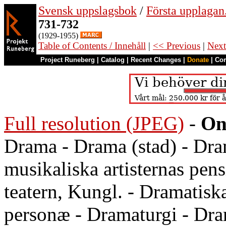
Svensk uppslagsbok
/
Första upplagan
731-732
(1929-1955)
Table of Contents / Innehåll
|
<< Previous
|
Next
Project Runeberg
|
Catalog
|
Recent Changes
|
Donate
|
Co
Full resolution (JPEG)
-
On
Drama - Drama (stad) - Dra
musikaliska artisternas pen
teatern, Kungl. - Dramatiska
personæ - Dramaturgi - Dr