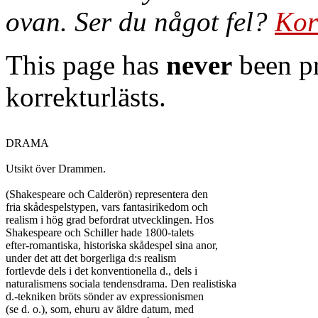
ovan. Ser du något fel?
Kor
This page has
never
been pr
korrekturlästs.
DRAMA

Utsikt över Drammen.

(Shakespeare och Calderön) representera den

fria skådespelstypen, vars fantasirikedom och

realism i hög grad befordrat utvecklingen. Hos

Shakespeare och Schiller hade 1800-talets

efter-romantiska, historiska skådespel sina anor,

under det att det borgerliga d:s realism

fortlevde dels i det konventionella d., dels i

naturalismens sociala tendensdrama. Den realistiska

d.-tekniken bröts sönder av expressionismen

(se d. o.), som, ehuru av äldre datum, med
