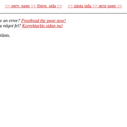
<< prev. page << föreg. sida <<
>> nästa sida >> next page >>
e an error?
Proofread the page now!
du något fel?
Korrekturläs sidan nu!
lästs.