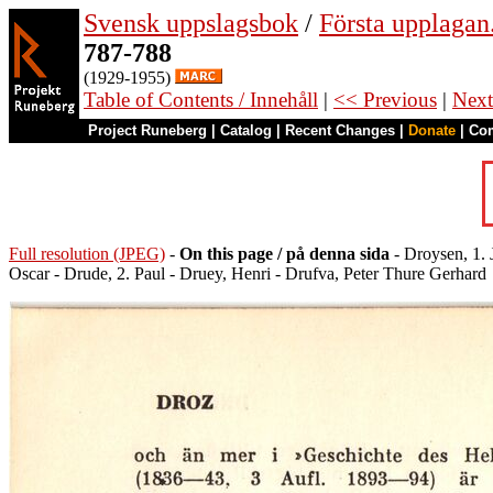
Svensk uppslagsbok
/
Första upplagan
787-788
(1929-1955)
Table of Contents / Innehåll
|
<< Previous
|
Next
Project Runeberg
|
Catalog
|
Recent Changes
|
Donate
|
Co
Full resolution (JPEG)
-
On this page / på denna sida
- Droysen, 1. 
Oscar - Drude, 2. Paul - Druey, Henri - Drufva, Peter Thure Gerhard