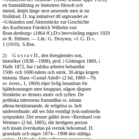
en framställning av historiens filosofi och

metod, åtnjöt länge stort anseende men är nu

föråldrad. D. tog initiativet till utgivandet av

»Urkunden und Aktenstücke zur Geschichte

des Kurfürsten Friedrich Wilhelm von

Bran-denburg» (1864 ff.).D:s brevväxling utgavs 1929

av R. Hübner. — Litt.: G. Droysen, »J. G. D.»,

1 (1910).	S.Bsn.

2)	G u s t a v D., den föregåendes son,

historiker (1838—1908), prof, i Göttingen 1869, i

Halle 1872, har i talrika arbeten behandlat

1500- och 1600-talens och särsk. 30-åriga krigets

historia. Hans »Gustaf Adolf» (2 bd, 1869—70;

sv. övers., 1, 1869) röjer livlig beundran för

hjältekonungen men knappast, någon djupare

förståelse av dennes motiv och syften. De

politiska intressena framställas ss. nästan

allena-bestämmande, de religiösa ss. helt

underordnade; allt ses från ensidigt tysk-nationella

synpunkter. Det senare gäller även »Bernhard von

Weimar» (2 bd, 1885), där hertigens person

och insats överskattas på svensk bekostnad. D.

grundade och utgav 1874—1908 den ståtliga
