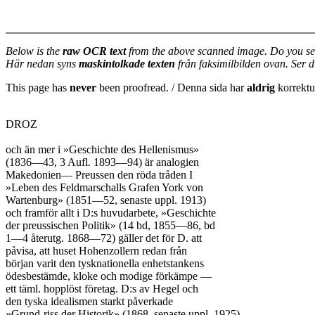
Below is the
raw OCR text
from the above scanned image. Do you se
Här nedan syns
maskintolkade texten
från faksimilbilden ovan. Ser 
This page has
never
been proofread. / Denna sida har
aldrig
korrektur
DROZ

och än mer i »Geschichte des Hellenismus»

(1836—43, 3 Aufl. 1893—94) är analogien

Makedonien— Preussen den röda tråden I

»Leben des Feldmarschalls Grafen York von

Wartenburg» (1851—52, senaste uppl. 1913)

och framför allt i D:s huvudarbete, »Geschichte

der preussischen Politik» (14 bd, 1855—86, bd

1—4 återutg. 1868—72) gäller det för D. att

påvisa, att huset Hohenzollern redan från

början varit den tysknationella enhetstankens

ödesbestämde, kloke och modige förkämpe —

ett täml. hopplöst företag. D:s av Hegel och

den tyska idealismen starkt påverkade

»Grund-riss der Historik» (1868, senaste uppl. 1925),
