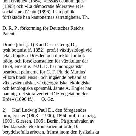
tion civique» (1884), »Essais économiques»

(1895) och »La démocratie féderative et le

socialisme d’état» (1896). I sin politik

förfäktade han kantonernas särrättigheter. Th.

D. R. P., förkortning för Deutsches Reichs

Patent.

Drude [drö'-]. 1) Karl Oscar Georg D.,

tysk botanist (f. 1852), prof, i växtfysiologi vid

tekn. högsk. i Dresden och direktor för bot.

trädg. och försöksanstalten för växtkultur där

1879, emeritus 1921. D. har monografiskt

bearbetat palmerna för C. F. Ph. de Martius’

»Flora brasiliensis» och ingående behandlat

växtsystematiska, växtgeografiska, ekologiska

och fenologiska spörsmål. Jämte A. Engler har

han utg. det stora verket »Die Vegetation der

Erde» (1896 ff.).	O. Gz.

2)	Karl Ludwig Paul D., den föregåendes

bror, fysiker (1863—1906), 1894 prof, i Leipzig,

1900 i Giessen, 1905 i Berlin. På grundvalen av

den klassiska elektronteorien utförde D.

betydelsefulla arbeten, främst inom den fysikaliska
