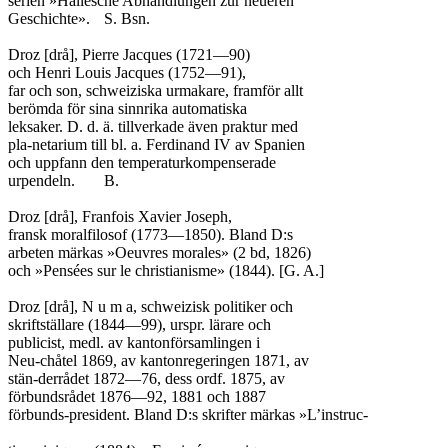
serien »Hallesche Abhandlungen zur neueren

Geschichte».	S. Bsn.

Droz [drå], Pierre Jacques (1721—90)

och Henri Louis Jacques (1752—91),

far och son, schweiziska urmakare, framför allt

berömda för sina sinnrika automatiska

leksaker. D. d. ä. tillverkade även praktur med

pla-netarium till bl. a. Ferdinand IV av Spanien

och uppfann den temperaturkompenserade

urpendeln.	B.

Droz [drå], Franfois Xavier Joseph,

fransk moralfilosof (1773—1850). Bland D:s

arbeten märkas »Oeuvres morales» (2 bd, 1826)

och »Pensées sur le christianisme» (1844). [G. A.]

Droz [drå], N u m a, schweizisk politiker och

skriftställare (1844—99), urspr. lärare och

publicist, medl. av kantonförsamlingen i

Neu-chåtel 1869, av kantonregeringen 1871, av

stän-derrådet 1872—76, dess ordf. 1875, av

förbundsrådet 1876—92, 1881 och 1887

förbunds-president. Bland D:s skrifter märkas »L’instruc-
