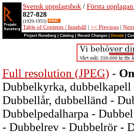
Svensk uppslagsbok
/
Första upplagan
827-828
(1929-1955)
Table of Contents / Innehåll
|
<< Previous
|
Next
Project Runeberg
|
Catalog
|
Recent Changes
|
Donate
|
Co
Full resolution (JPEG)
-
On
Dubbelkyrka, dubbelkapell 
Dubbellår, dubbelländ - Du
Dubbelpedalharpa - Dubbel 
- Dubbelrev - Dubbelrör - D