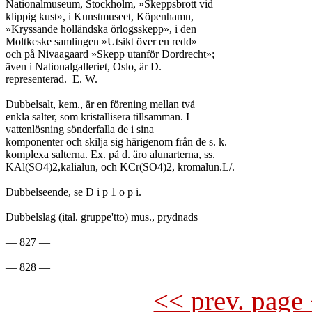
Nationalmuseum, Stockholm, »Skeppsbrott vid

klippig kust», i Kunstmuseet, Köpenhamn,

»Kryssande holländska örlogsskepp», i den

Moltkeske samlingen »Utsikt över en redd»

och på Nivaagaard »Skepp utanför Dordrecht»;

även i Nationalgalleriet, Oslo, är D.

representerad.	E. W.

Dubbelsalt, kem., är en förening mellan två

enkla salter, som kristallisera tillsamman. I

vattenlösning sönderfalla de i sina

komponenter och skilja sig härigenom från de s. k.

komplexa salterna. Ex. på d. äro alunarterna, ss.

KAl(SO4)2,kalialun, och KCr(SO4)2, kromalun.L/.

Dubbelseende, se D i p 1 o p i.

Dubbelslag (ital. gruppe'tto) mus., prydnads

— 827 —

<< prev. page 