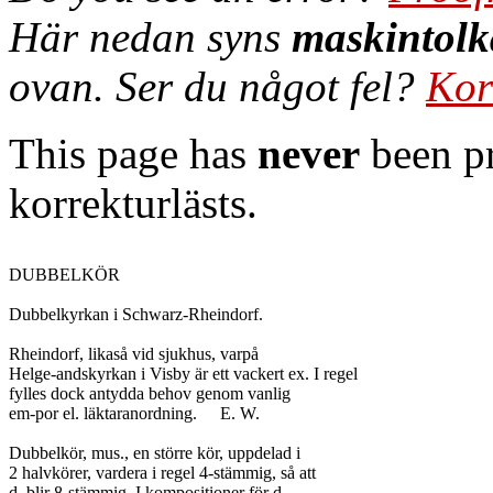
Här nedan syns
maskintolk
ovan. Ser du något fel?
Kor
This page has
never
been pr
korrekturlästs.
DUBBELKÖR

Dubbelkyrkan i Schwarz-Rheindorf.

Rheindorf, likaså vid sjukhus, varpå

Helge-andskyrkan i Visby är ett vackert ex. I regel

fylles dock antydda behov genom vanlig

em-por el. läktaranordning.	E. W.

Dubbelkör, mus., en större kör, uppdelad i

2 halvkörer, vardera i regel 4-stämmig, så att

d. blir 8-stämmig. I kompositioner för d.
