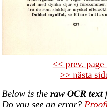
<< prev. page 
>> nästa si
Below is the
raw OCR text
f
Do you see an error?
Proof