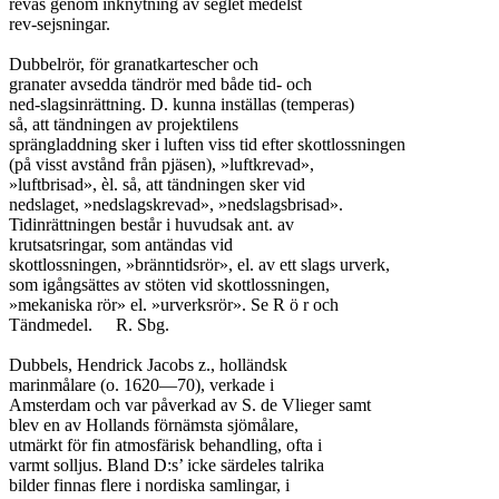
revas genom inknytning av seglet medelst

rev-sejsningar.

Dubbelrör, för granatkartescher och

granater avsedda tändrör med både tid- och

ned-slagsinrättning. D. kunna inställas (temperas)

så, att tändningen av projektilens

sprängladdning sker i luften viss tid efter skottlossningen

(på visst avstånd från pjäsen), »luftkrevad»,

»luftbrisad», èl. så, att tändningen sker vid

nedslaget, »nedslagskrevad», »nedslagsbrisad».

Tidinrättningen består i huvudsak ant. av

krutsatsringar, som antändas vid

skottlossningen, »bränntidsrör», el. av ett slags urverk,

som igångsättes av stöten vid skottlossningen,

»mekaniska rör» el. »urverksrör». Se R ö r och

Tändmedel.	R. Sbg.

Dubbels, Hendrick Jacobs z., holländsk

marinmålare (o. 1620—70), verkade i

Amsterdam och var påverkad av S. de Vlieger samt

blev en av Hollands förnämsta sjömålare,

utmärkt för fin atmosfärisk behandling, ofta i

varmt solljus. Bland D:s’ icke särdeles talrika

bilder finnas flere i nordiska samlingar, i
