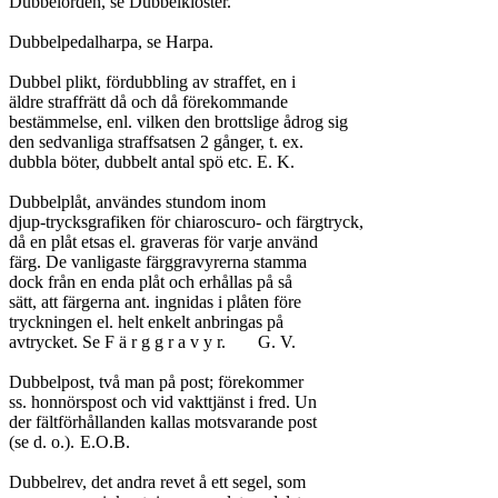
Dubbelorden, se Dubbelkloster.

Dubbelpedalharpa, se Harpa.

Dubbel plikt, fördubbling av straffet, en i

äldre straffrätt då och då förekommande

bestämmelse, enl. vilken den brottslige ådrog sig

den sedvanliga straffsatsen 2 gånger, t. ex.

dubbla böter, dubbelt antal spö etc. E. K.

Dubbelplåt, användes stundom inom

djup-trycksgrafiken för chiaroscuro- och färgtryck,

då en plåt etsas el. graveras för varje använd

färg. De vanligaste färggravyrerna stamma

dock från en enda plåt och erhållas på så

sätt, att färgerna ant. ingnidas i plåten före

tryckningen el. helt enkelt anbringas på

avtrycket. Se F ä r g g r a v y r.	G. V.

Dubbelpost, två man på post; förekommer

ss. honnörspost och vid vakttjänst i fred. Un

der fältförhållanden kallas motsvarande post

(se d. o.).	E.O.B.

Dubbelrev, det andra revet å ett segel, som
