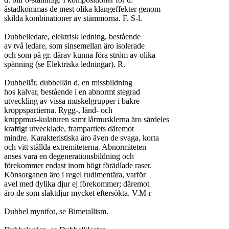
åstadkommas de mest olika klangeffekter genom

skilda kombinationer av stämmorna. F. S-l.

Dubbelledare, elektrisk ledning, bestående

av två ledare, som sinsemellan äro isolerade

och som på gr. därav kunna föra ström av olika

spänning (se Elektriska ledningar). R.

Dubbellår, dubbellän d, en missbildning

hos kalvar, bestående i en abnormt stegrad

utveckling av vissa muskelgrupper i bakre

kroppspartierna. Rygg-, länd- och

kruppmus-kulaturen samt lårmusklerna äro särdeles

kraftigt utvecklade, frampartiets däremot

mindre. Karakteristiska äro även de svaga, korta

och vitt ställda extremiteterna. Abnormiteten

anses vara en degenerationsbildning och

förekommer endast inom högt förädlade raser.

Könsorganen äro i regel rudimentära, varför

avel med dylika djur ej förekommer; däremot

äro de som slaktdjur mycket eftersökta. V.M-r

Dubbel myntfot, se Bimetallism.
