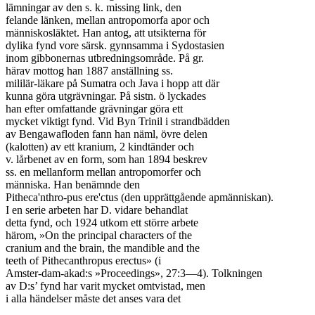
lämningar av den s. k. missing link, den

felande länken, mellan antropomorfa apor och

människosläktet. Han antog, att utsikterna för

dylika fynd vore särsk. gynnsamma i Sydostasien

inom gibbonernas utbredningsområde. På gr.

härav mottog han 1887 anställning ss.

mililär-läkare på Sumatra och Java i hopp att där

kunna göra utgrävningar. På sistn. ö lyckades

han efter omfattande grävningar göra ett

mycket viktigt fynd. Vid Byn Trinil i strandbädden

av Bengawafloden fann han näml, övre delen

(kalotten) av ett kranium, 2 kindtänder och

v. lårbenet av en form, som han 1894 beskrev

ss. en mellanform mellan antropomorfer och

människa. Han benämnde den

Pitheca'nthro-pus ere'ctus (den upprättgående apmänniskan).

I en serie arbeten har D. vidare behandlat

detta fynd, och 1924 utkom ett större arbete

härom, »On the principal characters of the

cranium and the brain, the mandible and the

teeth of Pithecanthropus erectus» (i

Amster-dam-akad:s »Proceedings», 27:3—4). Tolkningen

av D:s’ fynd har varit mycket omtvistad, men

i alla händelser måste det anses vara det
