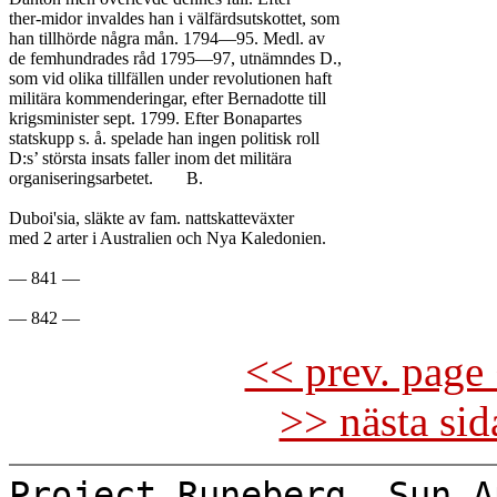
ther-midor invaldes han i välfärdsutskottet, som

han tillhörde några mån. 1794—95. Medl. av

de femhundrades råd 1795—97, utnämndes D.,

som vid olika tillfällen under revolutionen haft

militära kommenderingar, efter Bernadotte till

krigsminister sept. 1799. Efter Bonapartes

statskupp s. å. spelade han ingen politisk roll

D:s’ största insats faller inom det militära

organiseringsarbetet.	B.

Duboi'sia, släkte av fam. nattskatteväxter

med 2 arter i Australien och Nya Kaledonien.

— 841 —

<< prev. page 
>> nästa si
Project Runeberg, Sun A