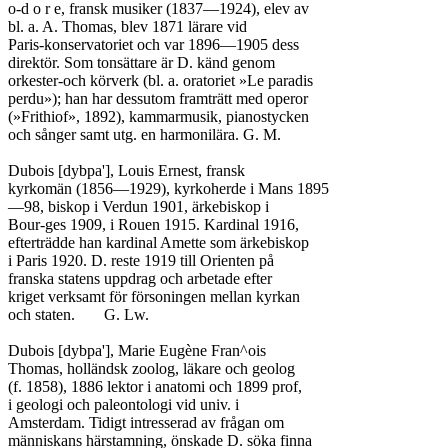
o-d o r e, fransk musiker (1837—1924), elev av

bl. a. A. Thomas, blev 1871 lärare vid

Paris-konservatoriet och var 1896—1905 dess

direktör. Som tonsättare är D. känd genom

orkester-och körverk (bl. a. oratoriet »Le paradis

perdu»); han har dessutom framträtt med operor

(»Frithiof», 1892), kammarmusik, pianostycken

och sånger samt utg. en harmonilära. G. M.

Dubois [dybpa'], Louis Ernest, fransk

kyrkomän (1856—1929), kyrkoherde i Mans 1895

—98, biskop i Verdun 1901, ärkebiskop i

Bour-ges 1909, i Rouen 1915. Kardinal 1916,

efterträdde han kardinal Amette som ärkebiskop

i Paris 1920. D. reste 1919 till Orienten på

franska statens uppdrag och arbetade efter

kriget verksamt för försoningen mellan kyrkan

och staten.	G. Lw.

Dubois [dybpa'], Marie Eugène Fran^ois

Thomas, holländsk zoolog, läkare och geolog

(f. 1858), 1886 lektor i anatomi och 1899 prof,

i geologi och paleontologi vid univ. i

Amsterdam. Tidigt intresserad av frågan om

människans härstamning, önskade D. söka finna
