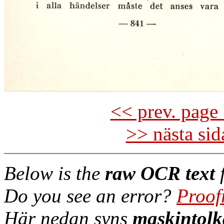
<< prev. page 
>> nästa si
Below is the
raw OCR text
f
Do you see an error?
Proof
Här nedan syns
maskintolk