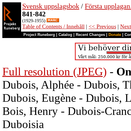
Svensk uppslagsbok
/
Första upplagan
841-842
(1929-1955)
Table of Contents / Innehåll
|
<< Previous
|
Next
Project Runeberg
|
Catalog
|
Recent Changes
|
Donate
|
Co
Full resolution (JPEG)
-
On
Dubois, Alphée - Dubois, T
Dubois, Eugène - Dubois, L
Bois, Henry - Dubois-Cran
Duboisia