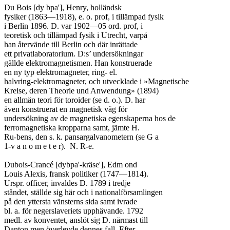
Du Bois [dy bpa'], Henry, holländsk

fysiker (1863—1918), e. o. prof, i tillämpad fysik

i Berlin 1896. D. var 1902—05 ord. prof, i

teoretisk och tillämpad fysik i Utrecht, varpå

han återvände till Berlin och där inrättade

ett privatlaboratorium. D:s’ undersökningar

gällde elektromagnetismen. Han konstruerade

en ny typ elektromagneter, ring- el.

halvring-elektromagneter, och utvecklade i »Magnetische

Kreise, deren Theorie und Anwendung» (1894)

en allmän teori för toroider (se d. o.). D. har

även konstruerat en magnetisk våg för

undersökning av de magnetiska egenskaperna hos de

ferromagnetiska kropparna samt, jämte H.

Ru-bens, den s. k. pansargalvanometern (se G a

1-v a n o m e t e r).	N. R-e.

Dubois-Crancé [dybpa'-kräse'], Edm ond

Louis Alexis, fransk politiker (1747—1814).

Urspr. officer, invaldes D. 1789 i tredje

ståndet, ställde sig här och i nationalförsamlingen

på den yttersta vänsterns sida samt ivrade

bl. a. för negerslaveriets upphävande. 1792

medl. av konventet, anslöt sig D. närmast till

Danton men överlevde dennes fall. Efter
