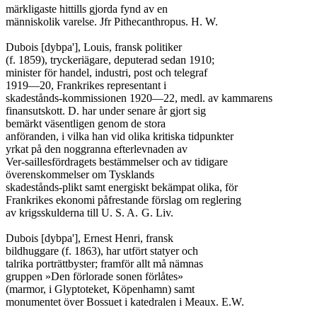
märkligaste hittills gjorda fynd av en

människolik varelse. Jfr Pithecanthropus. H. W.

Dubois [dybpa'], Louis, fransk politiker

(f. 1859), tryckeriägare, deputerad sedan 1910;

minister för handel, industri, post och telegraf

1919—20, Frankrikes representant i

skadestånds-kommissionen 1920—22, medl. av kammarens

finansutskott. D. har under senare år gjort sig

bemärkt väsentligen genom de stora

anföranden, i vilka han vid olika kritiska tidpunkter

yrkat på den noggranna efterlevnaden av

Ver-saillesfördragets bestämmelser och av tidigare

överenskommelser om Tysklands

skadestånds-plikt samt energiskt bekämpat olika, för

Frankrikes ekonomi påfrestande förslag om reglering

av krigsskulderna till U. S. A.	G. Liv.

Dubois [dybpa'], Ernest Henri, fransk

bildhuggare (f. 1863), har utfört statyer och

talrika porträttbyster; framför allt må nämnas

gruppen »Den förlorade sonen förlåtes»

(marmor, i Glyptoteket, Köpenhamn) samt

monumentet över Bossuet i katedralen i Meaux. E.W.
