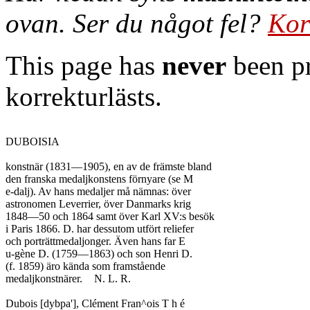
ovan. Ser du något fel?
Kor
This page has
never
been pr
korrekturlästs.
DUBOISIA

konstnär (1831—1905), en av de främste bland

den franska medaljkonstens förnyare (se M

e-dalj). Av hans medaljer må nämnas: över

astronomen Leverrier, över Danmarks krig

1848—50 och 1864 samt över Karl XV:s besök

i Paris 1866. D. har dessutom utfört reliefer

och porträttmedaljonger. Även hans far E

u-gène D. (1759—1863) och son Henri D.

(f. 1859) äro kända som framstående

medaljkonstnärer.	N. L. R.

Dubois [dybpa'], Clément Fran^ois T h é
