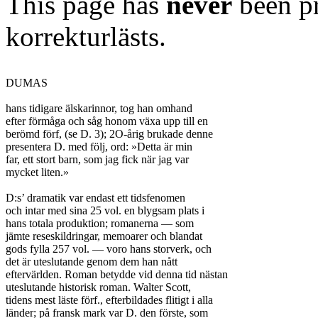
This page has
never
been pr
korrekturlästs.
DUMAS

hans tidigare älskarinnor, tog han omhand

efter förmåga och såg honom växa upp till en

berömd förf, (se D. 3); 2O-årig brukade denne

presentera D. med följ, ord: »Detta är min

far, ett stort barn, som jag fick när jag var

mycket liten.»

D:s’ dramatik var endast ett tidsfenomen

och intar med sina 25 vol. en blygsam plats i

hans totala produktion; romanerna — som

jämte reseskildringar, memoarer och blandat

gods fylla 257 vol. — voro hans storverk, och

det är uteslutande genom dem han nått

eftervärlden. Roman betydde vid denna tid nästan

uteslutande historisk roman. Walter Scott,

tidens mest läste förf., efterbildades flitigt i alla

länder; på fransk mark var D. den förste, som
