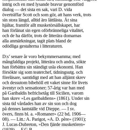
intrig och en med lysande bravur genomförd

dialog — det sista en sak, vari D. vida

överträffar Scott och som gör, att hans verk, trots

sin stora längd, alltid äro lättlästa. Ät sina

hjältar, framför allt musketörsällskapet, har

han förlänat sin egen oförbränneliga vitalitet,

och de ha därför, trots de litterära domarnas

alla anmärkningar, tagit plats bland de

odödliga gestalterna i litteraturen.

D:s’ senare år voro bekymmersamma; med

mångfaldiga projekt, litterära och andra, sökte

han förbättra sin ständigt usla ekonomi. Han

försökte sig som teaterchef, tidningsutg. och

föreläsare, samtidigt med att han alljämt skrev

och dessutom bibehöll ett vaket sinne för livets

äventyr och sensationer; 57-årig var han med

på Garibaldis befriclsetåg till Sicilien, varom

han skrev »Les garibaldiens» (1861). Under sin

sista tid vårdades han av sin son och dog

på dennes lantställe vid Dieppe. — I sv.

övers, finns bl. a. »Romaner» (22 bd, 1906—

08). — Litt.: A. Parigot, »A. D. père» (1901);

J. Lucas-Dubreton, »Den fjärde musketören»

(1929).	F.G.B.
