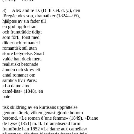
3)	Alex and re D. (D. fils el. d. y.), den

föregåendes son, dramatiker (1824—95),

hjälptes av sin fader till

en god uppfostran

och framträdde tidigt

som förf., först med

dikter och romaner i

romantisk stil utan

större betydelse. Snart

valde han dock mera

realistiskt betonade

ämnen och skrev ett

antal romaner om

samtida liv i Paris:

»La dame aux

camé-lias» (1848), en

pate

tisk skildring av en kurtisans upprättelse

genom kärlek, vilken genast gjorde honom

berömd, »Le roman d’une femme» (1849), »Diane

de Lys» (1851) m. fl. I dramatiserad form

framförde han 1852 »La dame aux camélias»
