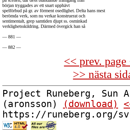
på scenen, där dess bländande framgång från

början tryggades av ett snart upphävt

spelförbud på gr. av förment osedlighet. Delta hans mest

berömda verk, som nu verkar konstruerat och

sentimentalt, grep samtiden djupt ss. osminkad

verklighetsskildring. Därmed övergick han så

— 881 —

<< prev. page 
>> nästa si
Project Runeberg, Sun A
(aronsson)
(download)
<
https://runeberg.org/sv