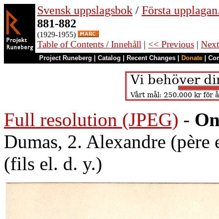
Svensk uppslagsbok
/
Första upplagan
881-882
(1929-1955)
Table of Contents / Innehåll
|
<< Previous
|
Next
Project Runeberg
|
Catalog
|
Recent Changes
|
Donate
|
Co
Full resolution (JPEG)
-
On
Dumas, 2. Alexandre (père e
(fils el. d. y.)