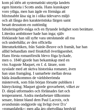
kom på idén att systematiskt utnyttja landets

egen historia i Scotts anda. Hans kunskaper

voro ytliga, men han ägde en förmåga att

blixtsnabbt läsa sig in i olika tidevarvs miljö

och alt fånga den karakteristiska färgen samt

besatt dessutom en outtömlig

fabuleringsför-måga och en flytande ledighet som berättare.

Litterära ambitioner hade han inga; själv

förklarade han sill syfte vara uteslutande all roa

och underhålla; av den officiella

litteraturkritiken, från Sainle-Beuve och framåt, har han

alllid behandlats med föraktfull överlägsenhet.

Hans första romanförsök blevo föga lyckade,

men o. 1840 gjorde han bekantskap med en

viss Auguste Maquet, en f. d. lärare, som

sysslade med att skriva historiska romaner, även

han utan framgång. I samarbete mellan dessa

båda åstadkommos de världsberömda

mästerverk, som från början försatte publiken i

hänryckning; Maquet gjorde grovarbetet, vilket av

D. därpå utformades och förlänades fart och

temperament. Andra medarbetare tillkommo

senare, främst bland dem Paul Lacroix, och

avundsmän ondgjorde sig livligt över D:s’

»romanfabrik»; men alla äro obetydliga bredvid
