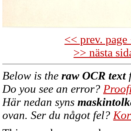
<< prev. page 
>> nästa si
Below is the
raw OCR text
f
Do you see an error?
Proof
Här nedan syns
maskintolk
ovan. Ser du något fel?
Kor