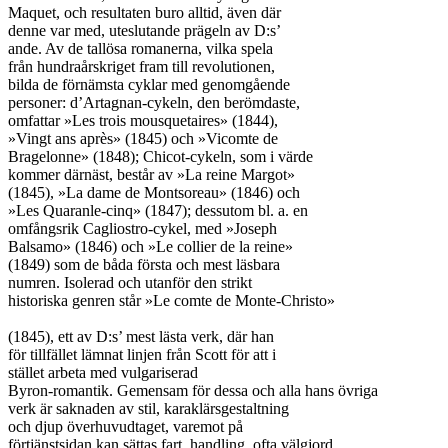
Maquet, och resultaten buro alltid, även där

denne var med, uteslutande prägeln av D:s’

ande. Av de tallösa romanerna, vilka spela

från hundraårskriget fram till revolutionen,

bilda de förnämsta cyklar med genomgående

personer: d’Artagnan-cykeln, den berömdaste,

omfattar »Les trois mousquetaires» (1844),

»Vingt ans après» (1845) och »Vicomte de

Bragelonne» (1848); Chicot-cykeln, som i värde

kommer därnäst, består av »La reine Margot»

(1845), »La dame de Montsoreau» (1846) och

»Les Quaranle-cinq» (1847); dessutom bl. a. en

omfångsrik Cagliostro-cykel, med »Joseph

Balsamo» (1846) och »Le collier de la reine»

(1849) som de båda första och mest läsbara

numren. Isolerad och utanför den strikt

historiska genren står »Le comte de Monte-Christo»

(1845), ett av D:s’ mest lästa verk, där han

för tillfället lämnat linjen från Scott för att i

stället arbeta med vulgariserad

Byron-romantik. Gemensam för dessa och alla hans övriga

verk är saknaden av stil, karaklärsgestaltning

och djup överhuvudtaget, varemot på

förtjänstsidan kan sättas fart, handling, ofta välgjord
