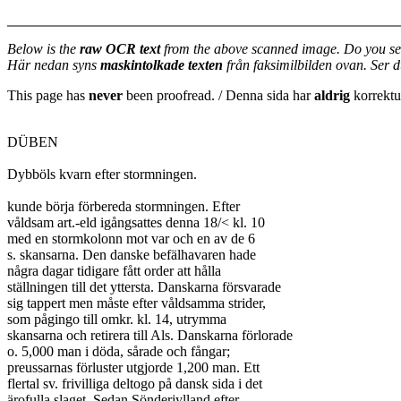
Below is the
raw OCR text
from the above scanned image. Do you se
Här nedan syns
maskintolkade texten
från faksimilbilden ovan. Ser 
This page has
never
been proofread. / Denna sida har
aldrig
korrektur
DÜBEN

Dybböls kvarn efter stormningen.

kunde börja förbereda stormningen. Efter

våldsam art.-eld igångsattes denna 18/< kl. 10

med en stormkolonn mot var och en av de 6

s. skansarna. Den danske befälhavaren hade

några dagar tidigare fått order att hålla

ställningen till det yttersta. Danskarna försvarade

sig tappert men måste efter våldsamma strider,

som pågingo till omkr. kl. 14, utrymma

skansarna och retirera till Als. Danskarna förlorade

o. 5,000 man i döda, sårade och fångar;

preussarnas förluster utgjorde 1,200 man. Ett

flertal sv. frivilliga deltogo på dansk sida i det

ärofulla slaget. Sedan Sönderjylland efter
