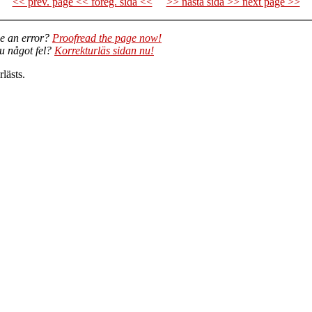
<< prev. page << föreg. sida <<
>> nästa sida >> next page >>
e an error?
Proofread the page now!
du något fel?
Korrekturläs sidan nu!
lästs.