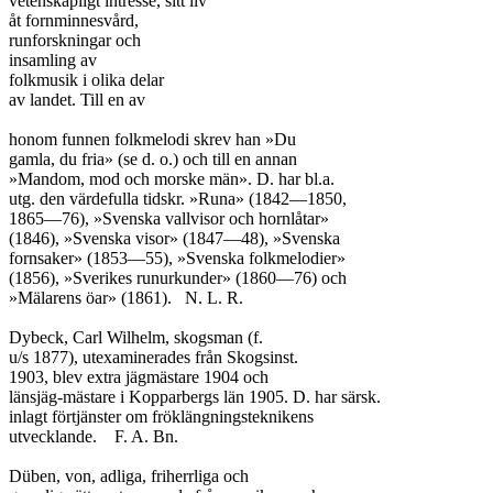
vetenskapligt intresse, sitt liv

åt fornminnesvård,

runforskningar och

insamling av

folkmusik i olika delar

av landet. Till en av

honom funnen folkmelodi skrev han »Du

gamla, du fria» (se d. o.) och till en annan

»Mandom, mod och morske män». D. har bl.a.

utg. den värdefulla tidskr. »Runa» (1842—1850,

1865—76), »Svenska vallvisor och hornlåtar»

(1846), »Svenska visor» (1847—48), »Svenska

fornsaker» (1853—55), »Svenska folkmelodier»

(1856), »Sverikes runurkunder» (1860—76) och

»Mälarens öar» (1861).	N. L. R.

Dybeck, Carl Wilhelm, skogsman (f.

u/s 1877), utexaminerades från Skogsinst.

1903, blev extra jägmästare 1904 och

länsjäg-mästare i Kopparbergs län 1905. D. har särsk.

inlagt förtjänster om fröklängningsteknikens

utvecklande.	F. A. Bn.

Düben, von, adliga, friherrliga och
