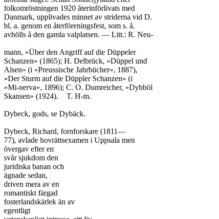
folkomröstningen 1920 återinförlivats med

Danmark, upplivades minnet av striderna vid D.

bl. a. genom en återföreningsfest, som s. å.

avhölls å den gamla valplatsen. — Litt.: R. Neu-

mann, »Über den Angriff auf die Düppeler

Schanzen» (1865); H. Delbrück, »Düppel und

Alsen» (i »Preussische Jahrbücher», 1887),

»Der Sturm auf die Düppler Schanzen» (i

»Mi-nerva», 1896); C. O. Dumreicher, »Dybböl

Skansen» (1924).	T. H-m.

Dybeck, gods, se Dybäck.

Dybeck, Richard, fornforskare (1811—

77), avlade hovrättsexamen i Uppsala men

övergav efter en

svår sjukdom den

juridiska banan och

ägnade sedan,

driven mera av en

romantiskt färgad

fosterlandskärlek än av

egentligt
