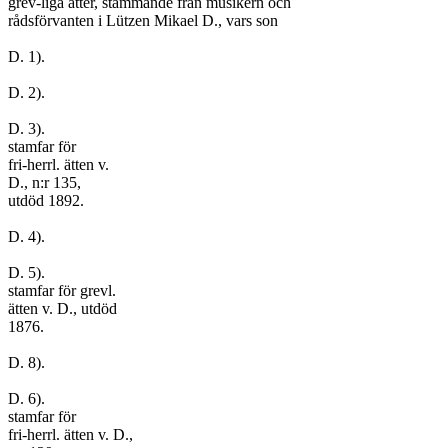
grev-liga ätter, stammande från musikern och

rådsförvanten i Lützen Mikael D., vars son

D. 1).

D. 2).

D. 3).

stamfar för

fri-herrl. ätten v.

D., n:r 135,

utdöd 1892.

D. 4).

D. 5).

stamfar för grevl.

ätten v. D., utdöd

1876.

D. 8).

D. 6).

stamfar för

fri-herrl. ätten v. D.,
