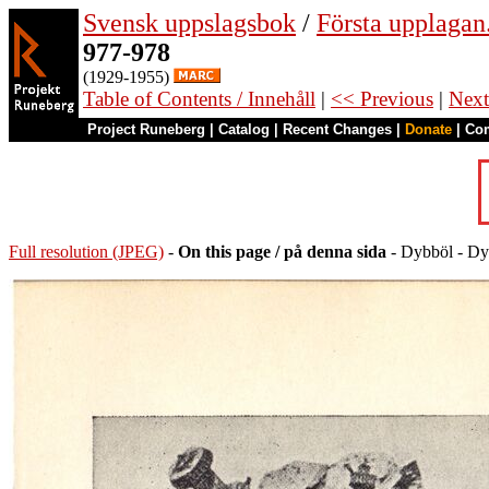
Svensk uppslagsbok
/
Första upplagan
977-978
(1929-1955)
Table of Contents / Innehåll
|
<< Previous
|
Next
Project Runeberg
|
Catalog
|
Recent Changes
|
Donate
|
Co
Full resolution (JPEG)
-
On this page / på denna sida
- Dybböl - Dyb