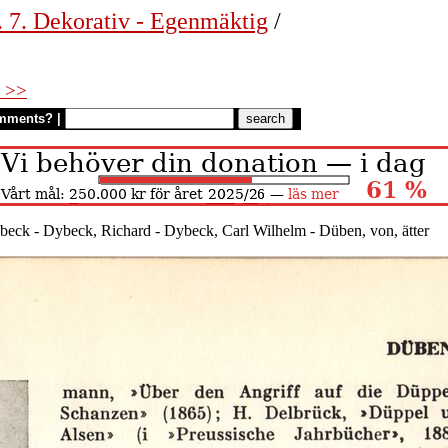
. 7. Dekorativ - Egenmäktig
/
 >>
mments?
|
eck - Dybeck, Richard - Dybeck, Carl Wilhelm - Düben, von, ätter